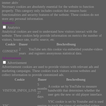
immer aktiv
Necessary cookies are absolutely essential for the website to function
properly. This category only includes cookies that ensures basic
functionalities and security features of the website. These cookies do not
store any personal information.
Analytics
Analytics
Analytical cookies are used to understand how visitors interact with the
website. These cookies help provide information on metrics the number of
visitors, bounce rate, traffic source, etc.
Cookie
Dauer
Beschreibung
2
YouTube sets this cookie via embedded youtube-videos
CONSENT
years
and registers anonymous statistical data.
Advertisement
Advertisement
Advertisement cookies are used to provide visitors with relevant ads and
marketing campaigns. These cookies track visitors across websites and
collect information to provide customized ads.
Cookie
Dauer
Beschreibung
5
A cookie set by YouTube to measure
months
VISITOR_INFO1_LIVE
bandwidth that determines whether the
27
user gets the new or old player interface.
days
YSC cookie is set by Youtube and is used
YSC
session
to track the views of embedded videos