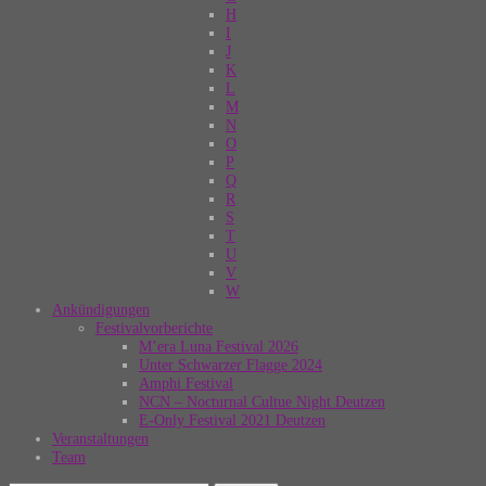
H
I
J
K
L
M
N
O
P
Q
R
S
T
U
V
W
Ankündigungen
Festivalvorberichte
M’era Luna Festival 2026
Unter Schwarzer Flagge 2024
Amphi Festival
NCN – Nocturnal Cultue Night Deutzen
E-Only Festival 2021 Deutzen
Veranstaltungen
Team