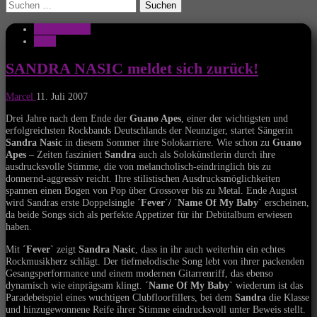
Suchen
nach:
Musik Aktuell
News
SANDRA NASIC meldet sich zurück!
Marcel
11. Juli 2007
Drei Jahre nach dem Ende der
Guano Apes
, einer der wichtigsten und
erfolgreichsten Rockbands Deutschlands der Neunziger, startet Sängerin
Sandra Nasic
in diesem Sommer ihre Solokarriere. Wie schon zu
Guano
Apes
– Zeiten fasziniert
Sandra
auch als Solokünstlerin durch ihre
ausdrucksvolle Stimme, die von melancholisch-eindringlich bis zu
donnernd-aggressiv reicht. Ihre stilistischen Ausdrucksmöglichkeiten
spannen einen Bogen von Pop über Crossover bis zu Metal. Ende August
wird Sandras erste Doppelsingle
´Fever`/ `Name Of My Baby`
erscheinen,
da beide Songs sich als perfekte Appetizer für ihr Debütalbum erwiesen
haben.
Mit
´Fever`
zeigt
Sandra Nasic
, dass in ihr auch weiterhin ein echtes
Rockmusikherz schlägt. Der tiefmelodische Song lebt von ihrer packenden
Gesangsperformance und einem modernen Gitarrenriff, das ebenso
dynamisch wie einprägsam klingt.
´Name Of My Baby`
wiederum ist das
Paradebeispiel eines wuchtigen Clubfloorfillers, bei dem
Sandra
die Klasse
und hinzugewonnene Reife ihrer Stimme eindrucksvoll unter Beweis stellt.