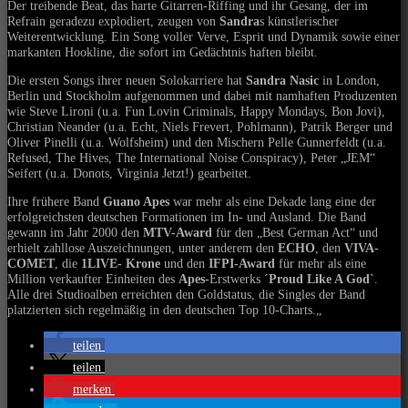
Der treibende Beat, das harte Gitarren-Riffing und ihr Gesang, der im
Refrain geradezu explodiert, zeugen von
Sandra
s künstlerischer
Weiterentwicklung. Ein Song voller Verve, Esprit und Dynamik sowie einer
markanten Hookline, die sofort im Gedächtnis haften bleibt.
Die ersten Songs ihrer neuen Solokarriere hat
Sandra Nasic
in London,
Berlin und Stockholm aufgenommen und dabei mit namhaften
Produzenten
wie Steve Lironi (u.a. Fun Lovin Criminals, Happy Mondays, Bon Jovi)
,
Christian Neander
(u.a. Echt, Niels Frevert, Pohlmann)
, Patrik Berger und
Oliver Pinelli
(u.a. Wolfsheim) und den Mischern Pelle Gunnerfeldt (u.a.
Refused, The Hives, The International Noise Conspiracy), Peter „JEM“
Seifert (u.a. Donots, Virginia Jetzt!) gearbeitet.
Ihre frühere Band
Guano Apes
war mehr als eine Dekade lang eine der
erfolgreichsten deutschen Formationen im In- und Ausland. Die Band
gewann im Jahr 2000 den
MTV-Award
für den „Best German Act“ und
erhielt zahllose Auszeichnungen, unter anderem den
ECHO
, den
VIVA-
COMET
, die
1LIVE- Krone
und den
IFPI-Award
für mehr als eine
Million verkaufter Einheiten des
Apes
-Erstwerks
´Proud Like A God`
.
Alle drei Studioalben erreichten den Goldstatus, die Singles der Band
platzierten sich regelmäßig in den deutschen Top 10-Charts.
„
teilen
teilen
merken