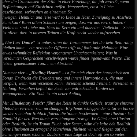
über die Grausamkeit der Stille in einer Beziehung, die jäh zerreißt, wenn
Befürchtungen auf Einsichten treffen. Versprechen, einst in Liebe
geschlossen, zerbrechen an einsamem Sc
hweigen. Heimlich und leise wird so Liebe zu Hass, Zuneigung zu Abscheu.
Schicksal? Kann allein Schmerz uns zeigen, dass wir uns verirrt haben?
Vielleicht sind Liebe und Hass im Kern ein und dasselbe; Vielleicht… Sicher
ist allein, dass in unseren Tränen die Kraft steckt wieder aufzustehen…
„The Last Dance“
ist unbestritten die Tanznummer, bei der kein Bein ruhig
bleiben kann… ein treibender Offbeat trifft auf fordernde Melodien. Eine
etwas wehmütige Reflektion vergangener Unachtsamkeiten; Was in
versäumten Gesprächen verschwiegen wurde findet irgendwann Worte. Ein
letzter gemeinsamer Tanz… ein Abschied.
Nummer vier –
„Healing Hearts“
– ist für mich einer der harmonischsten
Songs. Er drückt die Erleichterung und innere Harmonie aus, die man
verspürt, wenn man verzeihen kann. Verzeihen schenkt Freiheit. Verzeihen ist
Heilung. Verzeihen befreit die Seele von erdrückenden Bürden der
Vergangenheit. Ein Ende ist ein neuer Anfang.
Mit
„Illusionary Fields“
führt die Reise in dunkle Gefilde, traurige einsame
Melodien verlieren sich im stumpfen Rhythmus schleppender Gitarren bis sie
wieder scheinbar fröhlich flötend die Sonne beschwören – eine Illusion? Ein
Sinnbild für den Weg durch verschlungene Irrwege. Ist Glück eine Illusion
oder Realität, ist ein Traum Fluch oder Segen, wäre die kalte öde Realität
ohne Illusionen zu ertragen? Manchmal flüchten wir und fliegen auf den
Schwingen eines schönen Zaubers – eine Lüge ist doch oft um so vieles