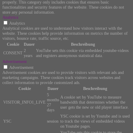
properly. This category only includes cookies that ensures basic
functionalities and security features of the website. These cookies do not
store any personal information.
Analytics
Analytics
Analytical cookies are used to understand how visitors interact with the
website. These cookies help provide information on metrics the number of
visitors, bounce rate, traffic source, etc.
Cookie
Dauer
Beschreibung
2
YouTube sets this cookie via embedded youtube-videos
CONSENT
years
and registers anonymous statistical data.
Advertisement
Advertisement
Advertisement cookies are used to provide visitors with relevant ads and
marketing campaigns. These cookies track visitors across websites and
collect information to provide customized ads.
Cookie
Dauer
Beschreibung
5
A cookie set by YouTube to measure
months
VISITOR_INFO1_LIVE
bandwidth that determines whether the
27
user gets the new or old player interface.
days
YSC cookie is set by Youtube and is used
YSC
session
to track the views of embedded videos
on Youtube pages.
YouTube sets this cookie to store the