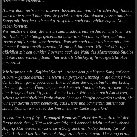
Instrumenten einspielten.
Als wir dann im Sommer unseren Bassisten Jan und Gitarristen Jogi fanden,
war relativ schnell klar, dass sie perfekt zu den Blutblumen passen und den
Songs mit ihrer besonderen Art zu spielen noch eine schöne eigene Note
geben konnten.
Wir nutzten die Zeit, die uns bis zum Studiotermin im Januar blieb, um uns
zu „finden“, die Songs gemeinsam auszuarbeiten und zu üben, und uns
intensiv auf’s Studio vorzubereiten. Was wir auch unter anderem mit einer
eigenen Proberaum/Homestudio-Vorproduktion taten. Wir sind alle super
glücklich mit den dunklen Poemen; auch die Wahl des Mastersound-Studios
mit Alex und seinem „Team“ hat sich als Glücksgriff herausgestellt. Aber
hört selbst…
Wir beginnen mit
„Sajidas’ Song“
– sicher dem punkigsten Song auf dem
Album – gerade deshalb vielleicht ein perfekter Einstieg in die dunkle Welt
der blutblumigen Liebeslieder. Ein Lied über die Unfassbarkeit der Liebe,
über unerfahrenen Übermut, mit welchem wir durch die Welt stürmen – stets
eine Frage auf den Lippen… Was ist Liebe? Wir suchen nach Antworten,
sehen wie scheinheilige Definitionen über den Haufen geworfen werden, bis
wir irgendwann selbst bemerken, dass Liebe und Schmerzen untrennbar
sind… Können wir erst so das Wesen wahrer Liebe begreifen?
Als zweiter Song folgt
„Damaged Promises“
, einer der Favoriten bei der
Frage nach dem „Hit“ – schwermütig und dennoch leicht und schwebend.
Anfang Mai werden wir zu diesem Song auch ein Video drehen, das auf
jeden Fall auf der limitierten Auflage zu haben sein wird. Der Song erzählt