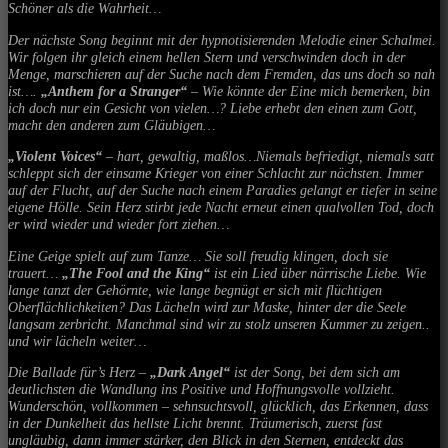
Schöner als die Wahrheit…
Der nächste Song beginnt mit der hypnotisierenden Melodie einer Schalmei.
Wir folgen ihr gleich einem hellen Stern und verschwinden doch in der
Menge, marschieren auf der Suche nach dem Fremden, das uns doch so nah
ist….
„Anthem for a Stranger“
– Wie könnte der Eine mich bemerken, bin
ich doch nur ein Gesicht von vielen…? Liebe erhebt den einen zum Gott,
macht den anderen zum Gläubigen…
„Violent Voices“
– hart, gewaltig, maßlos…Niemals befriedigt, niemals satt
schleppt sich der einsame Krieger von einer Schlacht zur nächsten. Immer
auf der Flucht, auf der Suche nach einem Paradies gelangt er tiefer in seine
eigene Hölle. Sein Herz stirbt jede Nacht erneut einen qualvollen Tod, doch
er wird wieder und wieder fort ziehen…
Eine Geige spielt auf zum Tanze… Sie soll freudig klingen, doch sie
trauert…
„The Fool and the King“
ist ein Lied über närrische Liebe. Wie
lange tanzt der Gehörnte, wie lange begnügt er sich mit flüchtigen
Oberflächlichkeiten? Das Lächeln wird zur Maske, hinter der die Seele
langsam zerbricht. Manchmal sind wir zu stolz unseren Kummer zu zeigen..
und wir lächeln weiter…
Die Ballade für’s Herz –
„Dark Angel“
ist der Song, bei dem sich am
deutlichsten die Wandlung ins Positive und Hoffnungsvolle vollzieht.
Wunderschön, vollkommen – sehnsuchtsvoll, glücklich, das Erkennen, dass
in der Dunkelheit das hellste Licht brennt. Träumerisch, zuerst fast
ungläubig, dann immer stärker, den Blick in den Sternen, entdeckt das