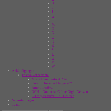
H
I
J
K
L
M
N
O
P
Q
R
S
T
U
V
W
Ankündigungen
Festivalvorberichte
M’era Luna Festival 2026
Unter Schwarzer Flagge 2024
Amphi Festival
NCN – Nocturnal Cultue Night Deutzen
E-Only Festival 2021 Deutzen
Veranstaltungen
Team