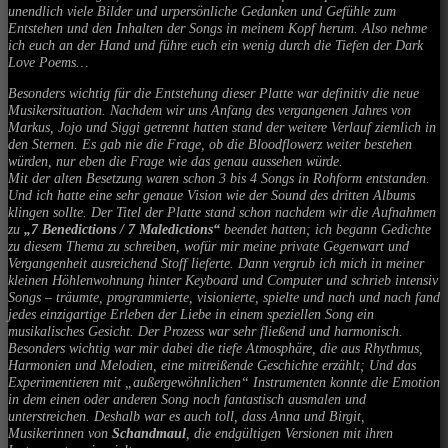
unendlich viele Bilder und urpersönliche Gedanken und Gefühle zum
Entstehen und den Inhalten der Songs in meinem Kopf herum. Also nehme
ich euch an der Hand und führe euch ein wenig durch die Tiefen der Dark
Love Poems…
Besonders wichtig für die Entstehung dieser Platte war definitiv die neue
Musikersituation. Nachdem wir uns Anfang des vergangenen Jahres von
Markus, Jojo und Siggi getrennt hatten stand der weitere Verlauf ziemlich in
den Sternen. Es gab nie die Frage, ob die Bloodflowerz weiter bestehen
würden, nur eben die Frage wie das genau aussehen würde.
Mit der alten Besetzung waren schon 3 bis 4 Songs in Rohform entstanden.
Und ich hatte eine sehr genaue Vision wie der Sound des dritten Albums
klingen sollte. Der Titel der Platte stand schon nachdem wir die Aufnahmen
zu
„7 Benedictions / 7 Maledictions“
beendet hatten; ich begann Gedichte
zu diesem Thema zu schreiben, wofür mir meine private Gegenwart und
Vergangenheit ausreichend Stoff lieferte. Dann vergrub ich mich in meiner
kleinen Höhlenwohnung hinter Keyboard und Computer und schrieb intensiv
Songs – träumte, programmierte, visionierte, spielte und nach und nach fand
jedes einzigartige Erleben der Liebe in einem speziellen Song ein
musikalisches Gesicht. Der Prozess war sehr fließend und harmonisch.
Besonders wichtig war mir dabei die tiefe Atmosphäre, die aus Rhythmus,
Harmonien und Melodien, eine mitreißende Geschichte erzählt; Und das
Experimentieren mit „außergewöhnlichen“ Instrumenten konnte die Emotion
in dem einen oder anderen Song noch fantastisch ausmalen und
unterstreichen. Deshalb war es auch toll, dass Anna und Birgit,
Musikerinnen von
Schandmaul
, die endgültigen Versionen mit ihren