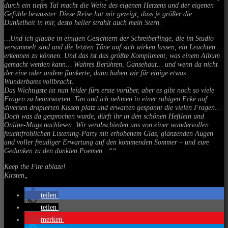
durch ein tiefes Tal macht die Weite des eigenen Herzens und der eigenen
Gefühle bewusster. Diese Reise hat mir gezeigt, dass je größer die
Dunkelheit in mir, desto heller strahlt auch mein Stern.
…Und ich glaube in einigen Gesichtern der Schreiberlinge, die im Studio
versammelt sind und die letzten Töne auf sich wirken lassen, ein Leuchten
erkennen zu können. Und das ist das größte Kompliment, was einem Album
gemacht werden kann… Wahres Berühren, Gänsehaut… und wenn da nicht
der eine oder andere flunkerte, dann haben wir für einige etwas
Wunderbares vollbracht.
Das Wichtigste ist nun leider fürs erste vorüber, aber es gibt noch so viele
Fragen zu beantworten. Tim und ich nehmen in einer ruhigen Ecke auf
diversen drapierten Kissen platz und erwarten gespannt die vielen Fragen…
Doch was da gesprochen wurde, dürft ihr in den schönen Heftlein und
Online-Mags nachlesen. Wir verabschieden uns von einer wundervollen
feuchtfröhlichen Listening-Party mit erhobenem Glas, glänzenden Augen
und voller freudiger Erwartung auf den kommenden Sommer – und eure
Gedanken zu den dunklen Poemen…““
Keep the Fire ablaze!
Kirsten
„
teilen
teilen
merken