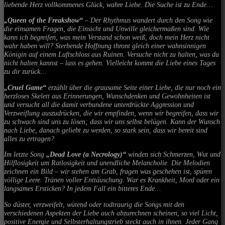
liebende Herz vollkommenes Glück, wahre Liebe. Die Suche ist zu Ende…
„Queen of the Freakshow“
– Der Rhythmus wandert durch den Song wie
die einsamen Fragen, die Einsicht und Unwille gleichermaßen sind. Wie
kann ich begreifen, was mein Verstand schon weiß, doch mein Herz nicht
wahr haben will? Sterbende Hoffnung thront gleich einer wahnsinnigen
Königin auf einem Luftschloss aus Ruinen. Versuche nicht zu halten, was du
nicht halten kannst – lass es gehen. Vielleicht kommt die Liebe eines Tages
zu dir zurück…
„Cruel Game“
erzählt über die grausame Seite einer Liebe, die nur noch ein
herzloses Skelett aus Erinnerungen, Wunschdenken und Gewohnheiten ist
und versucht all die damit verbundene unterdrückte Aggression und
Verzweiflung auszudrücken, die wir empfinden, wenn wir begreifen, dass wir
zu schwach sind uns zu lösen; dass wir uns selbst belügen. Kann der Wunsch
nach Liebe, danach geliebt zu werden, so stark sein, dass wir bereit sind
alles zu ertragen?
Im letzte Song
„Dead Love (a Necrology)“
winden sich Schmerzen, Wut und
Hilflosigkeit um Ratlosigkeit und unendliche Melancholie. Die Melodien
zeichnen ein Bild – wir stehen am Grab, fragen was geschehen ist, spüren
völlige Leere. Tränen voller Enttäuschung. War es Krankheit, Mord oder ein
langsames Ersticken? In jedem Fall ein bitteres Ende…
So düster, verzweifelt, wütend oder todtraurig die Songs mit den
verschiedenen Aspekten der Liebe auch abzurechnen scheinen, so viel Licht,
positive Energie und Selbsterhaltungstrieb steckt auch in ihnen. Jeder Gang