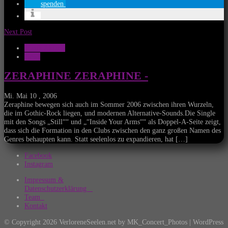
spenden
Next Post
Musik Aktuell
News
ZERAPHINE ZERAPHINE -
Mi. Mai 10 , 2006
Zeraphine bewegen sich auch im Sommer 2006 zwischen ihren Wurzeln,
die im Gothic-Rock liegen, und modernen Alternative-Sounds.Die Single
mit den Songs „Still““ und „“Inside Your Arms““ als Doppel-A-Seite zeigt,
dass sich die Formation in den Clubs zwischen den ganz großen Namen des
Genres behaupten kann. Statt seelenlos zu expandieren, hat […]
Facebook
Instagram
Impressum &
Datenschutzerklärung
Team
Kontakt
© Copyright 2026 VerloreneSeelen.net by MK_Concert_Photos | WordPress