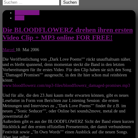
Suchen
nach:
Musik Aktuell
News
Die BLOODFLOWERZ drehen ihren ersten
Video Clip + MP3 online FOR FREE!
Marcel
10. Mai 2006
Die Veröffentlichung von „Dark Love Poems““ rückt unaufhaltsam näher,
und es bleibt spannend, denn momentan steckt die Band in den letzten
Vorbereitungen für ihr erstes Video. Für den Clip haben sie sich den Song
„“Damaged Promises““ ausgesucht, in den ihr hier schon mal reinhören
könnt:
www.bloodflowerz.com/mp3-files/bloodflowerz_damaged-promises.mp3
Und für alle, die den 23.Juni kaum mehr erwarten können, gibt es neues
Lesefutter in Form von Berichten zur Listening Session: die ersten
Meinungen und Interviews zu „“Dark Love Poems““ findet ihr z.B. im
neuen „“Sonic Seducer““, oder Online bei sounds2move, metal.de und
powermetal.de!
Außerdem gibt es aus der BLOODFLOWERZ Sicht der Band einen kurzen
Rückblick auf den ersten offiziellen Pressetermin, der damit verbundenen
Festivität sowie „“In Own Words““ einen Ausblick auf die neuen Songs.
Aber lest selbst: