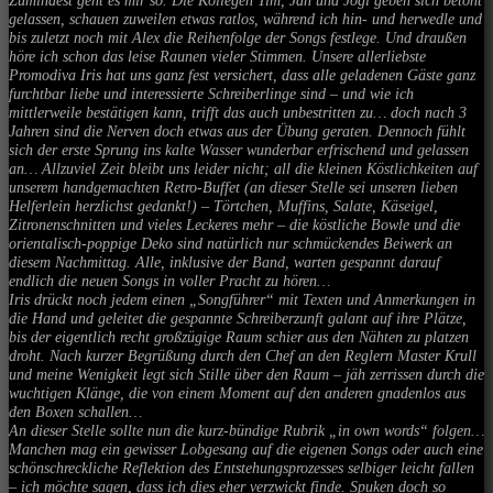
gelassen, schauen zuweilen etwas ratlos, während ich hin- und herwedle und
bis zuletzt noch mit Alex die Reihenfolge der Songs festlege. Und draußen
höre ich schon das leise Raunen vieler Stimmen. Unsere allerliebste
Promodiva Iris hat uns ganz fest versichert, dass alle geladenen Gäste ganz
furchtbar liebe und interessierte Schreiberlinge sind – und wie ich
mittlerweile bestätigen kann, trifft das auch unbestritten zu… doch nach 3
Jahren sind die Nerven doch etwas aus der Übung geraten. Dennoch fühlt
sich der erste Sprung ins kalte Wasser wunderbar erfrischend und gelassen
an… Allzuviel Zeit bleibt uns leider nicht; all die kleinen Köstlichkeiten auf
unserem handgemachten Retro-Buffet (an dieser Stelle sei unseren lieben
Helferlein herzlichst gedankt!) – Törtchen, Muffins, Salate, Käseigel,
Zitronenschnitten und vieles Leckeres mehr – die köstliche Bowle und die
orientalisch-poppige Deko sind natürlich nur schmückendes Beiwerk an
diesem Nachmittag. Alle, inklusive der Band, warten gespannt darauf
endlich die neuen Songs in voller Pracht zu hören…
Iris drückt noch jedem einen „Songführer“ mit Texten und Anmerkungen in
die Hand und geleitet die gespannte Schreiberzunft galant auf ihre Plätze,
bis der eigentlich recht großzügige Raum schier aus den Nähten zu platzen
droht. Nach kurzer Begrüßung durch den Chef an den Reglern Master Krull
und meine Wenigkeit legt sich Stille über den Raum – jäh zerrissen durch die
wuchtigen Klänge, die von einem Moment auf den anderen gnadenlos aus
den Boxen schallen…
An dieser Stelle sollte nun die kurz-bündige Rubrik „in own words“ folgen…
Manchen mag ein gewisser Lobgesang auf die eigenen Songs oder auch eine
schönschreckliche Reflektion des Entstehungsprozesses selbiger leicht fallen
– ich möchte sagen, dass ich dies eher verzwickt finde. Spuken doch so