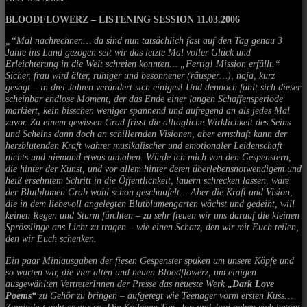
BLOODFLOWERZ – LISTENING SESSION 11.03.2006
„“Mal nachrechnen… da sind nun tatsächlich fast auf den Tag genau 3
Jahre ins Land gezogen seit wir das letzte Mal voller Glück und
Erleichterung in die Welt schreien konnten… „Fertig! Mission erfüllt.“
Sicher, frau wird älter, ruhiger und besonnener (räusper…), naja, kurz
gesagt – in drei Jahren verändert sich einiges! Und dennoch fühlt sich dieser
scheinbar endlose Moment, der das Ende einer langen Schaffensperiode
markiert, kein bisschen weniger spannend und aufregend an als jedes Mal
zuvor. Zu einem gewissen Grad frisst die alltägliche Wirklichkeit des Seins
und Scheins dann doch an schillernden Visionen, aber ernsthaft kann der
herzblutenden Kraft wahrer musikalischer und emotionaler Leidenschaft
nichts und niemand etwas anhaben. Würde ich mich von den Gespenstern,
die hinter der Kunst, und vor allem hinter deren überlebensnotwendigem und
heiß ersehntem Schritt in die Öffentlichkeit, lauern schrecken lassen, wäre
der Blutblumen Grab wohl schon geschaufelt… Aber die Kraft und Vision,
die in dem liebevoll angelegten Blutblumengarten wächst und gedeiht, will
keinen Regen und Sturm fürchten – zu sehr freuen wir uns darauf die kleinen
Sprösslinge ans Licht zu tragen – wie einen Schatz, den wir mit Euch teilen,
den wir Euch schenken.
Ein paar Miniausgaben der fiesen Gespenster spuken um unsere Köpfe und
so warten wir, die vier alten und neuen Bloodflowerz, um einigen
ausgewählten VertreterInnen der Presse das neueste Werk
„Dark Love
Poems“
zu Gehör zu bringen – aufgeregt wie Teenager vorm ersten Kuss…
Zumindest geht es mir so. Die Kollegen Tim, Jan und Jogi geben sich betont