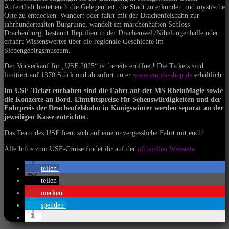
Aufenthalt bietet euch die Gelegenheit, die Stadt zu erkunden und mystische
Orte zu entdecken. Wandert oder fahrt mit der Drachenfelsbahn zur
jahrhundertealten Burgruine, wandelt im märchenhaften Schloss
Drachenburg, bestaunt Reptilien in der Drachenwelt/Nibelungenhalle oder
erfahrt Wissenswertes über die regionale Geschichte im
Siebengebirgsmuseum.
Der Vorverkauf für „USF 2025“ ist bereits eröffnet! Die Tickets sind
limitiert auf 1370 Stück und ab sofort unter
www.amphi-shop.de
erhältlich.
Im USF-Ticket enthalten sind die Fahrt auf der MS RheinMagie sowie
die Konzerte an Bord. Eintrittspreise für Sehenswürdigkeiten und der
Fahrpreis der Drachenfelsbahn in Königswinter werden separat an der
jeweiligen Kasse entrichtet.
Das Team des USF freut sich auf eine unvergessliche Fahrt mit euch!
Alle Infos zum USF-Cruise findet ihr auf der
offiziellen Webseite
.
teilen
teilen
merken
spenden