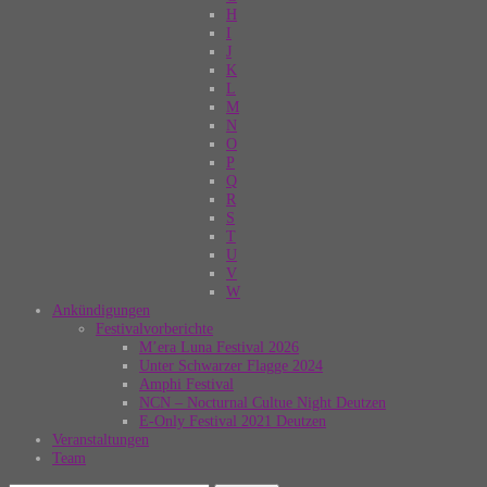
H
I
J
K
L
M
N
O
P
Q
R
S
T
U
V
W
Ankündigungen
Festivalvorberichte
M’era Luna Festival 2026
Unter Schwarzer Flagge 2024
Amphi Festival
NCN – Nocturnal Cultue Night Deutzen
E-Only Festival 2021 Deutzen
Veranstaltungen
Team