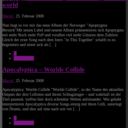
world
Marcel
25. Februar 2008
Nun liegt es vor mir das neue Album der Norweger "Apoptygma
Berzerk"Mit neuen Label und neuem Album pränsentieren sich Apoptygma
mit mehr Rock mehr PoP und vorallen viel mehr Gittaren dem Zuhörer.
Gleich der erste Song nach dem Intro "in This Together" schafft es zu
begeistern und nistet sich als […]
A
CD-Reviews
Apocalyptica – Worlds Collide
Marcel
25. Februar 2008
Apocalyptica: Worlds Collide “Worlds Collide”, so der Name des aktuellen
Outputs der drei Cellisten und ihrem Schlagzeuger – und wahrhaft ist der
Titel passend, treffen hier doch scheinbar Welten aufeinander. Wie gehabt
interpretieren Apocalyptica diverse Songs einzig mit ihren Celli, unterlegt
von Drums, und dies auf eine nach wie vor […]
A
CD-Reviews