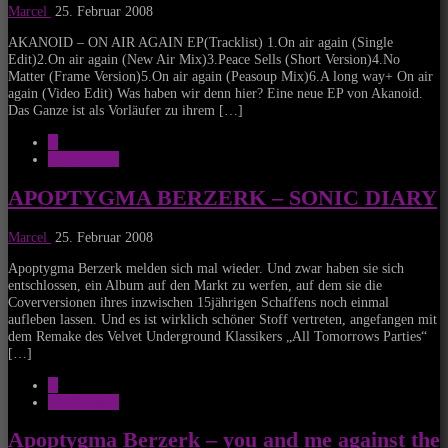
Marcel
25. Februar 2008
AKANOID – ON AIR AGAIN EP(Tracklist) 1.On air again (Single
Edit)2.On air again (New Air Mix)3.Peace Sells (Short Version)4.No
Matter (Frame Version)5.On air again (Peasoup Mix)6.A long way+ On air
again (Video Edit) Was haben wir denn hier? Eine neue EP von Akanoid.
Das Ganze ist als Vorläufer zu ihrem […]
A
CD-Reviews
APOPTYGMA BERZERK – SONIC DIARY
Marcel
25. Februar 2008
Apoptygma Berzerk melden sich mal wieder. Und zwar haben sie sich
entschlossen, ein Album auf den Markt zu werfen, auf dem sie die
Coverversionen ihres inzwischen 15jährigen Schaffens noch einmal
aufleben lassen. Und es ist wirklich schöner Stoff vertreten, angefangen mit
dem Remake des Velvet Underground Klassikers „All Tomorrows Parties“
[…]
A
CD-Reviews
Apoptygma Berzerk – you and me against the