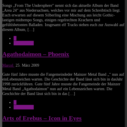
Songs „From The Undersphere“ nennt sich das aktuelle Album der Band
„Area 24“ aus Niedersachsen, welches vor mir auf dem Schreibtisch liegt.
Euch erwarten auf diesem Silberling eine Mischung aus leicht Gothic-
lastigen midtempo Songs, einigen regelrechten Krachern und
gefühlsbetonten Balladen. Insgesamt elf Tracks stehen euch zur Auswahl auf
diesem Album, […]
A
CD-Reviews
Agathodaimon – Phoenix
Marcel
25. März 2009
Gute fünf Jahre musste die Fangemeindeder Mainzer Metal Band „“ nun auf
einLebenszeichen warten. Die Geschichte der Band lässt sich bin in dasJahr
1998 zurückführen. Gute fünf Jahre musste die Fangemeinde der Mainzer
Metal Band „Agathodaimon“ nun auf ein Lebenszeichen warten. Die
Geschichte der Band lässt sich bin in das […]
A
CD-Reviews
Arts of Erebus – Icon in Eyes