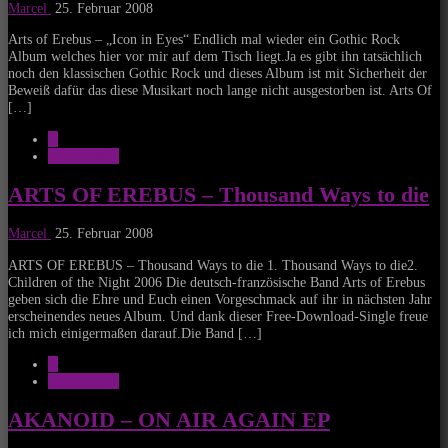
Marcel
25. Februar 2008
Arts of Erebus – „Icon in Eyes“ Endlich mal wieder ein Gothic Rock
Album welches hier vor mir auf dem Tisch liegt.Ja es gibt ihn tatsächlich
noch den klassischen Gothic Rock und dieses Album ist mit Sicherheit der
Beweiß dafür das diese Musikart noch lange nicht ausgestorben ist. Arts Of
[…]
A
CD-Reviews
ARTS OF EREBUS – Thousand Ways to die
Marcel
25. Februar 2008
ARTS OF EREBUS – Thousand Ways to die 1. Thousand Ways to die2.
Children of the Night 2006 Die deutsch-französische Band Arts of Erebus
geben sich die Ehre und Euch einen Vorgeschmack auf ihr in nächsten Jahr
erscheinendes neues Album. Und dank dieser Free-Download-Single freue
ich mich einigermaßen darauf.Die Band […]
A
CD-Reviews
AKANOID – ON AIR AGAIN EP