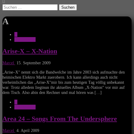
Suchen
nach:
A
A
CD-Reviews
Arise-X – X-Nation
Marcel
15. September 2009
„Arise–X“ nennt sich die Bandwelche im Jahre 2003 sich aufmachte den
heimischen Elektro Markt zuerobern. Ich kann allerdings auch nicht
verheimlichen das „Arise-X“mir bis zum heutigen Tag völlig unbekannt
war. Trotz alledem liegtnun ihr aktuelles Album „X-Nation“ vor mir auf
dem Tisch. Also abin den Rechner und mal hören was […]
A
CD-Reviews
Area 24 – Songs From The Undersphere
Marcel
4. April 2009