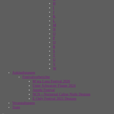
H
I
J
K
L
M
N
O
P
Q
R
S
T
U
V
W
Ankündigungen
Festivalvorberichte
M’era Luna Festival 2026
Unter Schwarzer Flagge 2024
Amphi Festival
NCN – Nocturnal Cultue Night Deutzen
E-Only Festival 2021 Deutzen
Veranstaltungen
Team