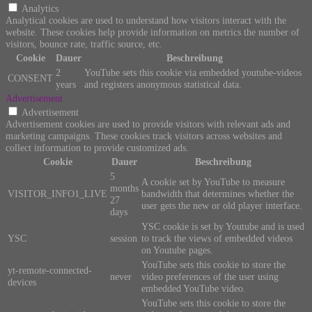
Analytics
Analytical cookies are used to understand how visitors interact with the
website. These cookies help provide information on metrics the number of
visitors, bounce rate, traffic source, etc.
Cookie
Dauer
Beschreibung
2
YouTube sets this cookie via embedded youtube-videos
CONSENT
years
and registers anonymous statistical data.
Advertisement
Advertisement
Advertisement cookies are used to provide visitors with relevant ads and
marketing campaigns. These cookies track visitors across websites and
collect information to provide customized ads.
Cookie
Dauer
Beschreibung
5
A cookie set by YouTube to measure
months
VISITOR_INFO1_LIVE
bandwidth that determines whether the
27
user gets the new or old player interface.
days
YSC cookie is set by Youtube and is used
YSC
session
to track the views of embedded videos
on Youtube pages.
YouTube sets this cookie to store the
yt-remote-connected-
never
video preferences of the user using
devices
embedded YouTube video.
YouTube sets this cookie to store the