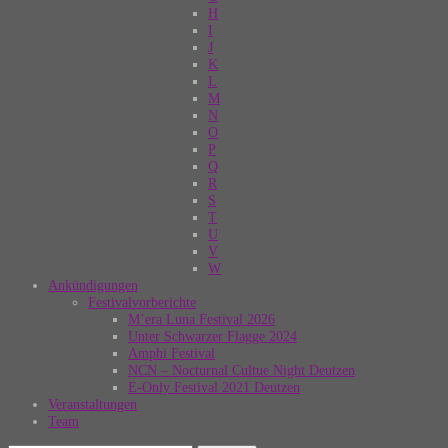
H
I
J
K
L
M
N
O
P
Q
R
S
T
U
V
W
Ankündigungen
Festivalvorberichte
M’era Luna Festival 2026
Unter Schwarzer Flagge 2024
Amphi Festival
NCN – Nocturnal Cultue Night Deutzen
E-Only Festival 2021 Deutzen
Veranstaltungen
Team