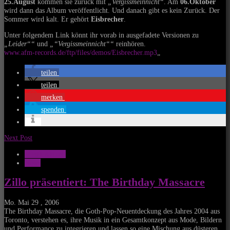
25.August
kommen sie zurück mit
„Vergissmeinnicht“
. Am
06.Oktober
wird dann das Album veröffentlicht. Und danach gibt es kein Zurück. Der
Sommer wird kalt. Er gehört
Eisbrecher
.
Unter folgendem Link könnt ihr vorab in ausgefadete Versionen zu
„Leider““
und
„“Vergissmeinnicht““
reinhören.
www.afm-records.de/ftp/files/demos/Eisbrecher.mp3
„
teilen
teilen
merken
spenden
Next Post
Musik Aktuell
News
Zillo präsentiert: The Birthday Massacre
Mo. Mai 29 , 2006
The Birthday Massacre, die Goth-Pop-Neuentdeckung des Jahres 2004 aus
Toronto, verstehen es, ihre Musik in ein Gesamtkonzept aus Mode, Bildern
und Performance zu integrieren und lassen so eine Mischung aus düsteren