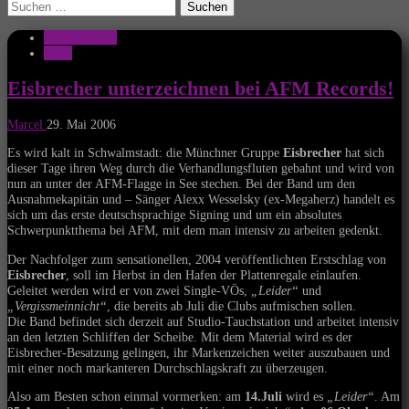
Suchen
nach:
Musik Aktuell
News
Eisbrecher unterzeichnen bei AFM Records!
Marcel
29. Mai 2006
Es wird kalt in Schwalmstadt: die Münchner Gruppe
Eisbrecher
hat sich
dieser Tage ihren Weg durch die Verhandlungsfluten gebahnt und wird von
nun an unter der AFM-Flagge in See stechen. Bei der Band um den
Ausnahmekapitän und – Sänger Alexx Wesselsky (ex-Megaherz) handelt es
sich um das erste deutschsprachige Signing und um ein absolutes
Schwerpunktthema bei AFM, mit dem man intensiv zu arbeiten gedenkt.
Der Nachfolger zum sensationellen, 2004 veröffentlichten Erstschlag von
Eisbrecher
, soll im Herbst in den Hafen der Plattenregale einlaufen.
Geleitet werden wird er von zwei Single-VÖs,
„Leider“
und
„Vergissmeinnicht“
, die bereits ab Juli die Clubs aufmischen sollen.
Die Band befindet sich derzeit auf Studio-Tauchstation und arbeitet intensiv
an den letzten Schliffen der Scheibe. Mit dem Material wird es der
Eisbrecher-Besatzung gelingen, ihr Markenzeichen weiter auszubauen und
mit einer noch markanteren Durchschlagskraft zu überzeugen.
Also am Besten schon einmal vormerken: am
14.Juli
wird es
„Leider“
. Am