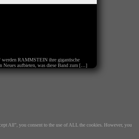
e“ werden RAMMSTEIN ihre gigantische
ein Neues aufbieten, was diese Band zum […]
cept All”, you consent to the use of ALL the cookies. However, you