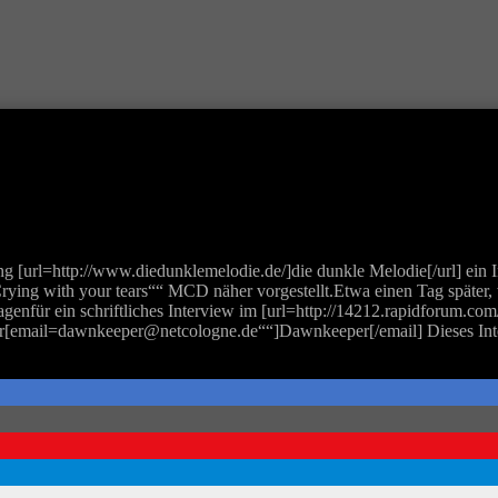
 [url=http://www.diedunklemelodie.de/]die dunkle Melodie[/url] ein
Crying with your tears““ MCD näher vorgestellt.Etwa einen Tag später,
enfür ein schriftliches Interview im [url=http://14212.rapidforum.co
er[email=dawnkeeper@netcologne.de““]Dawnkeeper[/email] Dieses Int