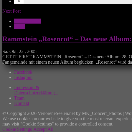
Next Post
Musik Aktuell
News
Rammstein „Rosenrot“ – Das neue Album:
Sa. Okt. 22 , 2005
GET IT F!RST RAMMSTEIN „Rosenrot“ – Das neue Album: 28. Okto
Fangemeinde mit einem neuen Album beglücken. „Rosenrot“ wird das m
Facebook
Instagram
Impressum &
Datenschutzerklärung
Team
Kontakt
© Copyright 2026 VerloreneSeelen.net by MK_Concert_Photos | Wo
We use cookies on our website to give you the most relevant experien
may visit "Cookie Settings" to provide a controlled consent.
Cookie Settings
Accept All