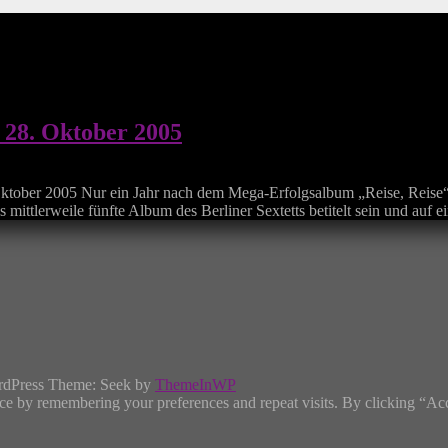
 28. Oktober 2005
ber 2005 Nur ein Jahr nach dem Mega-Erfolgsalbum „Reise, Reis
ittlerweile fünfte Album des Berliner Sextetts betitelt sein und auf 
rdPress Theme: Seek by
ThemeInWP
ce by remembering your preferences and repeat visits. By clicking “Ac