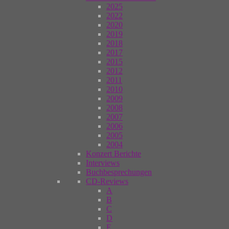
2025
2022
2020
2019
2018
2017
2015
2012
2011
2010
2009
2008
2007
2006
2005
2004
Konzert Berichte
Interviews
Buchbesprechungen
CD-Reviews
A
B
C
D
E