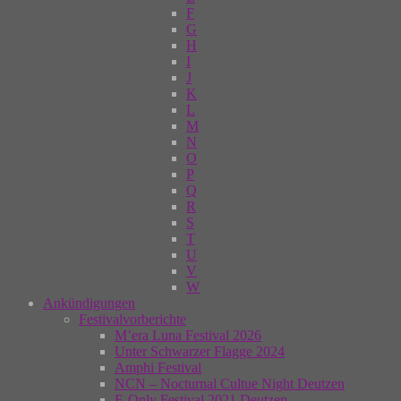
F
G
H
I
J
K
L
M
N
O
P
Q
R
S
T
U
V
W
Ankündigungen
Festivalvorberichte
M’era Luna Festival 2026
Unter Schwarzer Flagge 2024
Amphi Festival
NCN – Nocturnal Cultue Night Deutzen
E-Only Festival 2021 Deutzen