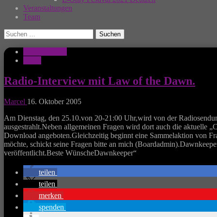
Veranstaltungen
Team
Suchen
nach:
Musik Aktuell
News
Radio-Interview mit Law of the Dawn.
Marcel
16. Oktober 2005
Am Dienstag, den 25.10.von 20-21:00 Uhr,wird von der Radiosendung
ausgestrahlt.Neben allgemeinen Fragen wird dort auch die aktuelle „
Download angeboten.Gleichzeitig beginnt eine Sammelaktion von Frag
möchte, schickt seine Fragen bitte an mich (Boardadmin).Dawnkeep
veröffentlicht.Beste WünscheDawnkeeper“
teilen
teilen
merken
spenden