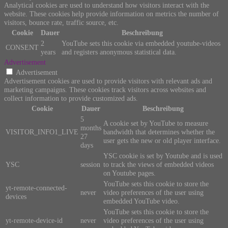
Analytical cookies are used to understand how visitors interact with the
website. These cookies help provide information on metrics the number of
visitors, bounce rate, traffic source, etc.
Cookie
Dauer
Beschreibung
2
YouTube sets this cookie via embedded youtube-videos
CONSENT
years
and registers anonymous statistical data.
Advertisement
Advertisement
Advertisement cookies are used to provide visitors with relevant ads and
marketing campaigns. These cookies track visitors across websites and
collect information to provide customized ads.
Cookie
Dauer
Beschreibung
5
A cookie set by YouTube to measure
months
VISITOR_INFO1_LIVE
bandwidth that determines whether the
27
user gets the new or old player interface.
days
YSC cookie is set by Youtube and is used
YSC
session
to track the views of embedded videos
on Youtube pages.
YouTube sets this cookie to store the
yt-remote-connected-
never
video preferences of the user using
devices
embedded YouTube video.
YouTube sets this cookie to store the
yt-remote-device-id
never
video preferences of the user using