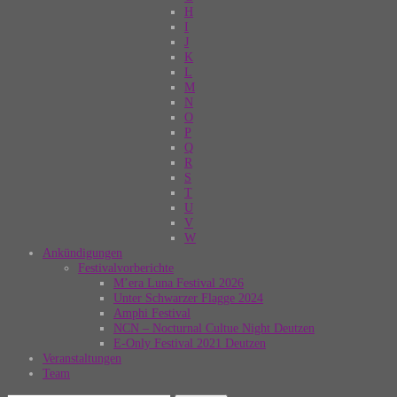
H
I
J
K
L
M
N
O
P
Q
R
S
T
U
V
W
Ankündigungen
Festivalvorberichte
M’era Luna Festival 2026
Unter Schwarzer Flagge 2024
Amphi Festival
NCN – Nocturnal Cultue Night Deutzen
E-Only Festival 2021 Deutzen
Veranstaltungen
Team