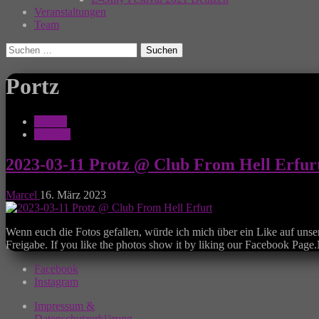
Veranstaltungen
Team
Suchen
nach:
Portz
Galerie
Konzert
2023-03-11 Protz @ Club From Hell Erfur
Marcel
16. März 2023
Wenn euch die Fotos gefallen, würde ich mich über ein Like auf unse
Freigabe. If you like the photos show it by liking our Facebook Page
Facebook
Instagram
Impressum &
Datenschutzerklärung