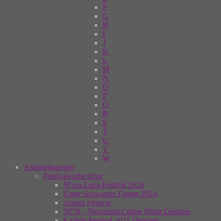
F
G
H
I
J
K
L
M
N
O
P
Q
R
S
T
U
V
W
Ankündigungen
Festivalvorberichte
M’era Luna Festival 2026
Unter Schwarzer Flagge 2024
Amphi Festival
NCN – Nocturnal Cultue Night Deutzen
E-Only Festival 2021 Deutzen