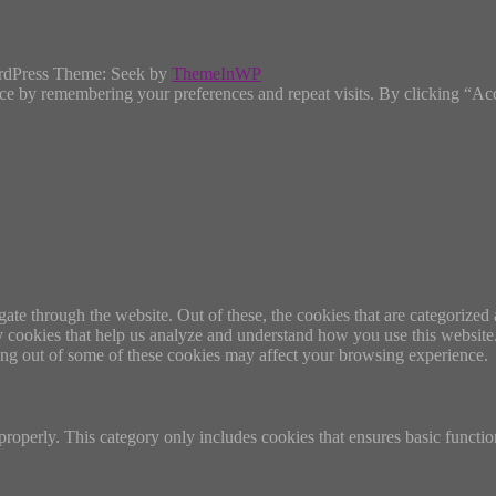
rdPress Theme: Seek by
ThemeInWP
ce by remembering your preferences and repeat visits. By clicking “Ac
e through the website. Out of these, the cookies that are categorized a
rty cookies that help us analyze and understand how you use this websit
ting out of some of these cookies may affect your browsing experience.
properly. This category only includes cookies that ensures basic functio