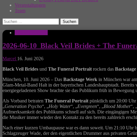
Veranstaltungen
Team
Suchen
nach:
Konzert Berichte
2026-06-10_Black Veil Brides + The Fune
Marcel
16. Juni 2026
Black Veil Brides
und
The Funeral Portrait
rocken das
Backstage
München, 10. Juni 2026 – Das
Backstage Werk
in München war am 
Glam-Metal-Band Halt in der bayerischen Landeshauptstadt. Bereits
energiegeladenen Show brachte sie das Publikum früh in Bewegung u
Als Vorband betraten
The Funeral Portrait
pünktlich um 20:00 Uhr d
„
Generation Psycho
“, „
Holy Water
“, „
Evergreen
“, „
Blood Mother
“, 
Aufmerksamkeit des Publikums schnell auf sich. Die eingängigen Mel
die Musiker immer wieder den Kontakt zu den bereits zahlreich ersch
Nach einer kurzen Umbaupause war es dann soweit. Um 21:10 Uhr b
Schlagzeuger Wade, der den eigentlichen Drummer aus privaten Gründe