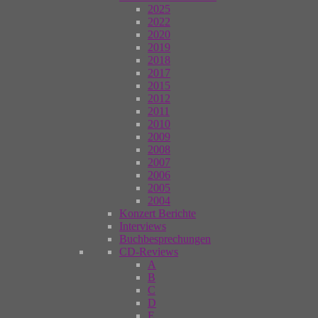
2025
2022
2020
2019
2018
2017
2015
2012
2011
2010
2009
2008
2007
2006
2005
2004
Konzert Berichte
Interviews
Buchbesprechungen
CD-Reviews
A
B
C
D
E