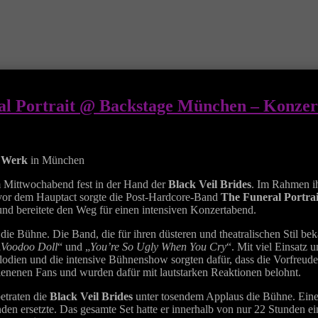
ral Portrait @ Backstage München – Konzer
 Werk
in München
Mittwochabend fest in der Hand der
Black Veil Brides
. Im Rahmen ih
 vor dem Hauptact sorgte die Post-Hardcore-Band
The Funeral Portrai
nd bereitete den Weg für einen intensiven Konzertabend.
ie Bühne. Die Band, die für ihren düsteren und theatralischen Stil beka
„
Voodoo Doll
“ und „
You’re So Ugly When You Cry
“. Mit viel Einsatz 
odien und die intensive Bühnenshow sorgten dafür, dass die Vorfreude
ienenen Fans und wurden dafür mit lautstarken Reaktionen belohnt.
etraten die
Black Veil Brides
unter tosendem Applaus die Bühne. Eine
n ersetzte. Das gesamte Set hatte er innerhalb von nur 22 Stunden ei