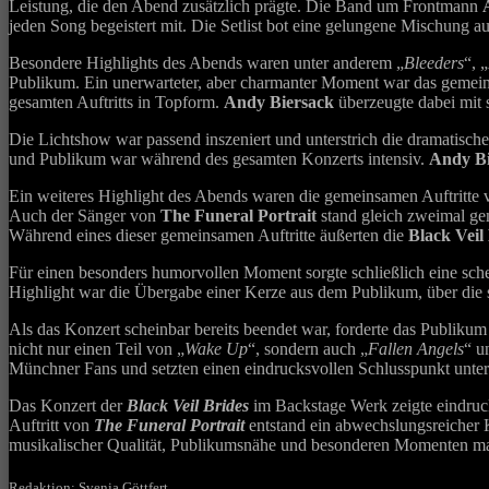
Leistung, die den Abend zusätzlich prägte. Die Band um Frontmann
jeden Song begeistert mit. Die Setlist bot eine gelungene Mischung a
Besondere Highlights des Abends waren unter anderem „
Bleeders
“, „
Publikum. Ein unerwarteter, aber charmanter Moment war das gemei
gesamten Auftritts in Topform.
Andy Biersack
überzeugte dabei mit 
Die Lichtshow war passend inszeniert und unterstrich die dramatisc
und Publikum war während des gesamten Konzerts intensiv.
Andy B
Ein weiteres Highlight des Abends waren die gemeinsamen Auftritte
Auch der Sänger von
The Funeral Portrait
stand gleich zweimal g
Während eines dieser gemeinsamen Auftritte äußerten die
Black Veil
Für einen besonders humorvollen Moment sorgte schließlich eine sc
Highlight war die Übergabe einer Kerze aus dem Publikum, über die si
Als das Konzert scheinbar bereits beendet war, forderte das Publikum
nicht nur einen Teil von „
Wake Up
“, sondern auch „
Fallen Angels
“ u
Münchner Fans und setzten einen eindrucksvollen Schlusspunkt unte
Das Konzert der
Black Veil Brides
im Backstage Werk zeigte eindruc
Auftritt von
The Funeral Portrait
entstand ein abwechslungsreicher 
musikalischer Qualität, Publikumsnähe und besonderen Momenten ma
Redaktion: Svenja Göttfert