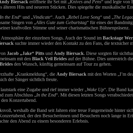
Andy Biersack
eröffnete ihr Set mit „
Knives and Pens
“ und legte von 
us älteren Hits und neueren Stücken. Dies spiegelte die musikalische E
In the End
“ und „
Vindicate
“. Auch „
Rebel Love Song
“ und „
The Lega
nsame Singen von „
Alles Gute zum Geburtstag
“ für eines der Bandmitg
seiner kraftvollen Stimme und seiner charismatischen Bühnenpräsenz.
he Atmosphäre der einzelnen Songs. Auch der Sound im
Backstage We
iersack
suchte immer wieder den Kontakt zu den Fans, die textsicher mi
 von
Jacob „Jake“ Pitts
und
Andy Biersack
. Diese sorgten für sicht
emeinsam mit den
Black Veil Brides
auf der Bühne. Dies unterstrich d
 Brides
den Wunsch, künftig gemeinsam auf Tour zu gehen.
herzhafte „Krankmeldung“, die
Andy Biersack
mit den Worten „I’m dead
ch der Sänger sichtlich freute.
 lautstark eine Zugabe und rief immer wieder „
Wake Up
“. Die Band ka
nd zum Abschluss „
In the End
“. Mit diesen letzten Songs verabschiede
r den Konzertabend.
ksvoll, weshalb die Band seit Jahren eine treue Fangemeinde hinter s
Konzertabend, der den Besucherinnen und Besuchern noch lange in Eri
chte den Abend zu einem besonderen Erlebnis.