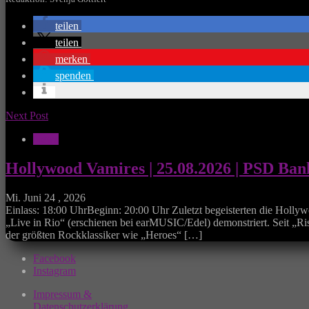
teilen
teilen
merken
spenden
Next Post
News
Hollywood Vamires | 25.08.2026 | PSD Ban
Mi. Juni 24 , 2026
Einlass: 18:00 UhrBeginn: 20:00 Uhr Zuletzt begeisterten die Holly
„Live in Rio“ (erschienen bei earMUSIC/Edel) demonstriert. Seit „Ri
der größten Rockklassiker wie „Heroes“ […]
Facebook
Instagram
Impressum &
Datenschutzerklärung