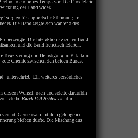
Beginn an ein hohes Tempo vor. Die Fans feierten
ntwicklung der Band wider.
cy
“ sorgten für euphorische Stimmung im
lieder. Die Band zeigte sich während des
rk
überzeugte. Die Interaktion zwischen Band
tsangen und die Band frenetisch feierten.
bare Begeisterung und Belustigung im Publikum.
ie gute Chemie zwischen den beiden Bands.
“ unterschrieb. Ein weiteres persönliches
m diesem Wunsch nach und spielte daraufhin
ten sich die
Black Veil Brides
von ihren
ich vereint. Gemeinsam mit dem gelungenen
nnerung bleiben dürfte. Die Mischung aus