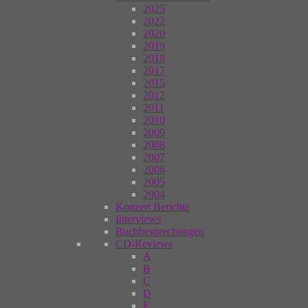
2025
2022
2020
2019
2018
2017
2015
2012
2011
2010
2009
2008
2007
2006
2005
2004
Konzert Berichte
Interviews
Buchbesprechungen
CD-Reviews
A
B
C
D
E