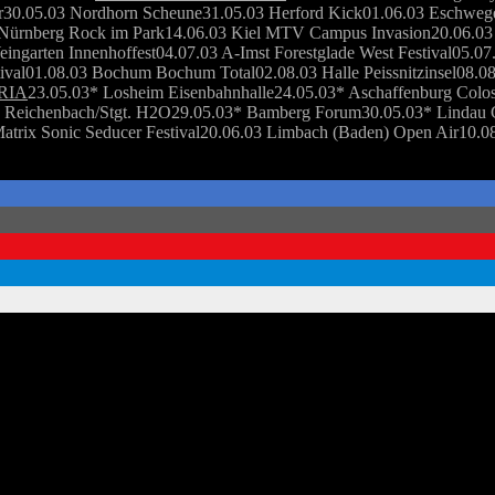
r30.05.03 Nordhorn Scheune31.05.03 Herford Kick01.06.03 Eschwe
 Nürnberg Rock im Park14.06.03 Kiel MTV Campus Invasion20.06.03
ingarten Innenhoffest04.07.03 A-Imst Forestglade West Festival05.07
tival01.08.03 Bochum Bochum Total02.08.03 Halle Peissnitzinsel08.
RIA
23.05.03* Losheim Eisenbahnhalle24.05.03* Aschaffenburg Colos
 Reichenbach/Stgt. H2O29.05.03* Bamberg Forum30.05.03* Lindau Cl
atrix Sonic Seducer Festival20.06.03 Limbach (Baden) Open Air10.0