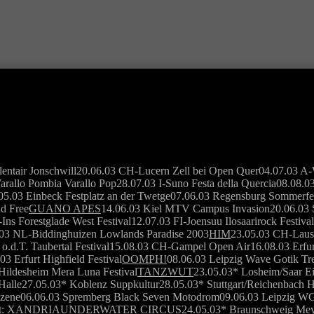
entair Jonschwill20.06.03 CH-Lucern Zell bei Open Quer04.07.03 A-W
llo Pombia Varallo Pop28.07.03 I-Suno Festa della Quercia08.08.03 R
05.03 Einbeck Festplatz an der Twetge07.06.03 Regensburg Sommerfe
d Free
GUANO APES
14.06.03 Kiel MTV Campus Invasion20.06.03 S
Ins Forestglade West Festival12.07.03 FI-Joensuu Ilosaarirock Festiv
8.03 NL-Biddinghuizen Lowlands Paradise 2003
HIM
23.05.03 CH-Laus
.T. Taubertal Festival15.08.03 CH-Gampel Open Air16.08.03 Erfurt
3 Erfurt Highfield Festival
OOMPH!
08.06.03 Leipzig Wave Gotik T
Hildesheim Mera Luna Festival
TANZWUT
23.05.03* Losheim/Saar E
-Halle27.05.03* Koblenz Suppkultur28.05.03* Stuttgart/Reichenbac
n Szene06.06.03 Spremberg Black Seven Motodrom09.06.03 Leipzig 
ort: XANDRIA
UNDERWATER CIRCUS
24.05.03* Braunschweig Meye