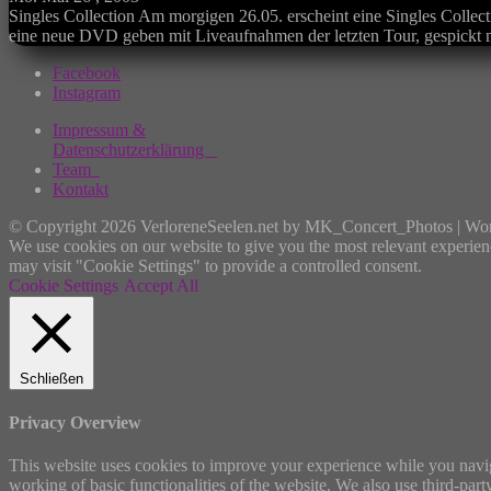
Singles Collection Am morgigen 26.05. erscheint eine Singles Collec
eine neue DVD geben mit Liveaufnahmen der letzten Tour, gespickt mi
Facebook
Instagram
Impressum &
Datenschutzerklärung
Team
Kontakt
© Copyright 2026 VerloreneSeelen.net by MK_Concert_Photos | Wo
We use cookies on our website to give you the most relevant experien
may visit "Cookie Settings" to provide a controlled consent.
Cookie Settings
Accept All
Schließen
Privacy Overview
This website uses cookies to improve your experience while you navigat
working of basic functionalities of the website. We also use third-pa