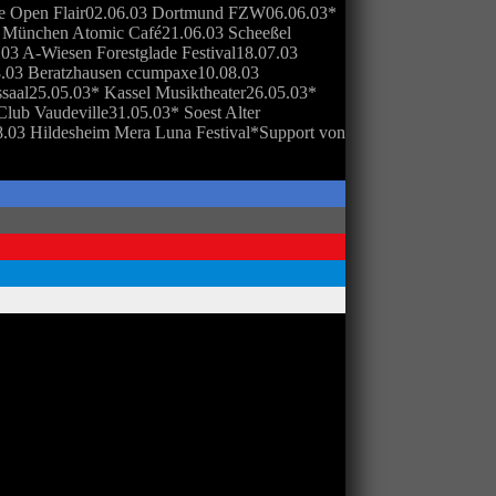
ge Open Flair02.06.03 Dortmund FZW06.06.03*
 München Atomic Café21.06.03 Scheeßel
.03 A-Wiesen Forestglade Festival18.07.03
08.03 Beratzhausen ccumpaxe10.08.03
saal25.05.03* Kassel Musiktheater26.05.03*
ub Vaudeville31.05.03* Soest Alter
8.03 Hildesheim Mera Luna Festival*Support von