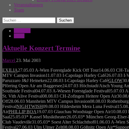
Veranstaltungen
Team
Suchen
nach:
Konzerte
News
Aktuelle Konzert Termine
Marcel
23. Mai 2003
EXILIA
27.05.03 A-Wien Forestglade Kick Off Tour14.06.03 CH-Tal
MTV Campus Invasion11.07.03 I-Capolago Harley Café26.07.03 I-Vara
Paruzzaro J&J Heineken22.08.03 I-Capolago Harley Café
GLOW
30.
Pförring Open Air am Baggersee24.07.03 Höchstadt/Aisch Young An
Southside Festival04.07.03 A-Wiesen Forestglade Festival05.07.03 A-
St. Vith Alive Festival08.08.03 CH-Zofingen Heitere Open Air30.0
Off28.06.03 Mannheim MTV Campus Invasion08.08.03 Rothenburg o.d
Festival
NIGHTWISH
09.08.03 Hildesheim Mera Luna Festival15.08.0
Air
PHILLIP BOA
19.07.03 Glauchau Woodstage Open Air10.08.03 
Saal25.05.03* Kassel Musiktheater26.05.03* München Georg-Elser
Club Vaudeville31.05.03* Soest Alter Schlachthof01.06.03 A-Wie
Festival27.06.03 Ulm Ulmer Zelt08.08.03 Gößnitz Open Air*Supp