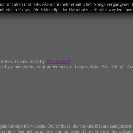
tion mit alten und teilweise nicht mehr erhältlichen Songs vergangene
t vielen Extras. Die Videoclips der Harmonizer- Singles werden ebens
rdPress Theme: Seek by
ThemeInWP
ce by remembering your preferences and repeat visits. By clicking “Ac
e through the website. Out of these, the cookies that are categorized a
rty cookies that help us analyze and understand how you use this websit