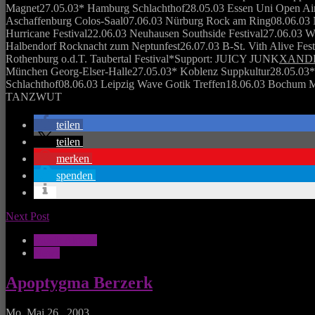
Magnet27.05.03* Hamburg Schlachthof28.05.03 Essen Uni Open Ai
Aschaffenburg Colos-Saal07.06.03 Nürburg Rock am Ring08.06.03
Hurricane Festival22.06.03 Neuhausen Southside Festival27.06.03 We
Halbendorf Rocknacht zum Neptunfest26.07.03 B-St. Vith Alive Fes
Rothenburg o.d.T. Taubertal Festival*Support: JUICY JUNK
XAND
München Georg-Elser-Halle27.05.03* Koblenz Suppkultur28.05.03*
Schlachthof08.06.03 Leipzig Wave Gotik Treffen18.06.03 Bochum M
TANZWUT
teilen
teilen
merken
spenden
Next Post
Musik Aktuell
News
Apoptygma Berzerk
Mo. Mai 26 , 2003