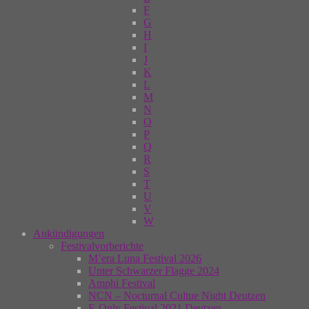
F
G
H
I
J
K
L
M
N
O
P
Q
R
S
T
U
V
W
Ankündigungen
Festivalvorberichte
M’era Luna Festival 2026
Unter Schwarzer Flagge 2024
Amphi Festival
NCN – Nocturnal Cultue Night Deutzen
E-Only Festival 2021 Deutzen