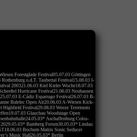
iesen Forestglade Festival05.07.03 Göttingen
othenburg o.d.T. Taubertal Festival15.08.03 I-
stival 200321.06.03 Kiel Kieler Woche18.07.03
cheeßel Hurricane Festival21.06.03 Neuhausen
al25.07.03 E-Cádiz Esparrago Festival26.07.03 B-
anne Balelec Open Air20.06.03 A-Wiesen Kick-
 Highfield Festival29.08.03 Weeze Terremoto
reffen19.07.03 Glauchau Woodstage Open
isenbahnhalle24.05.03* Aschaffenburg Colos-
h H2029.05.03* Bamberg Forum30.05.03* Lindau
WGT18.06.03 Bochum Matrix Sonic Seducer
r’s Music Hall26.05.03* Berlin