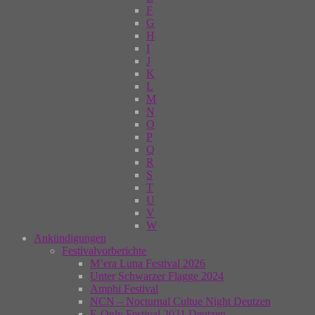
F
G
H
I
J
K
L
M
N
O
P
Q
R
S
T
U
V
W
Ankündigungen
Festivalvorberichte
M’era Luna Festival 2026
Unter Schwarzer Flagge 2024
Amphi Festival
NCN – Nocturnal Cultue Night Deutzen
E-Only Festival 2021 Deutzen