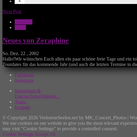
Next Post
Konzerte
News
Neues von Zeraphine
So. Dez. 22 , 2002
Hallo!Wir wünschen Euch allen ein paar schöne freie Tage und ein to
Tourdates für das kommende Jahr (und auch die letzten Termine in dies
Facebook
Instagram
Impressum &
Datenschutzerklärung
Team
Kontakt
© Copyright 2026 VerloreneSeelen.net by MK_Concert_Photos | Wo
We use cookies on our website to give you the most relevant experien
may visit "Cookie Settings" to provide a controlled consent.
Cookie Settings
Accept All