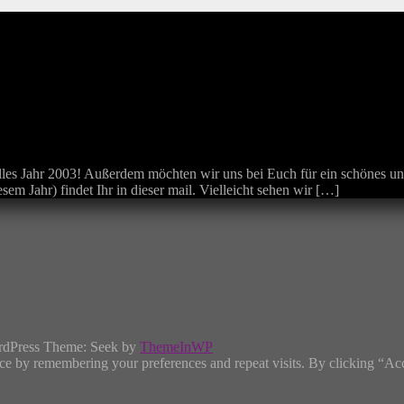
lles Jahr 2003! Außerdem möchten wir uns bei Euch für ein schönes un
em Jahr) findet Ihr in dieser mail. Vielleicht sehen wir […]
rdPress Theme: Seek by
ThemeInWP
ce by remembering your preferences and repeat visits. By clicking “Ac