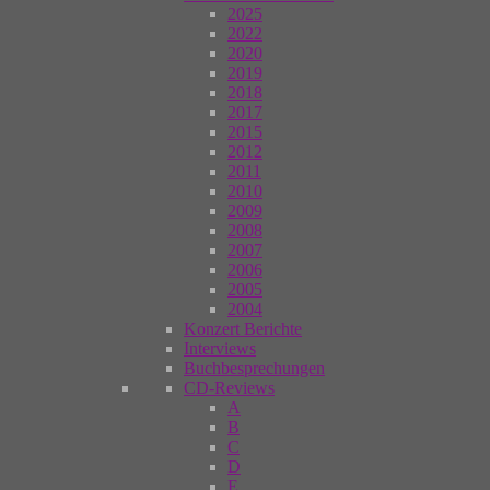
2025
2022
2020
2019
2018
2017
2015
2012
2011
2010
2009
2008
2007
2006
2005
2004
Konzert Berichte
Interviews
Buchbesprechungen
CD-Reviews
A
B
C
D
E