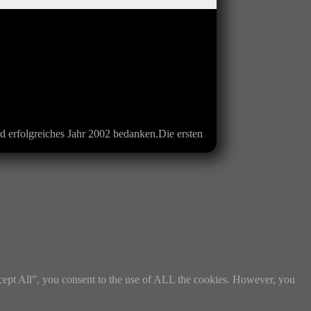
d erfolgreiches Jahr 2002 bedanken.Die ersten
cept All”, you consent to the use of ALL the cookies. However, you