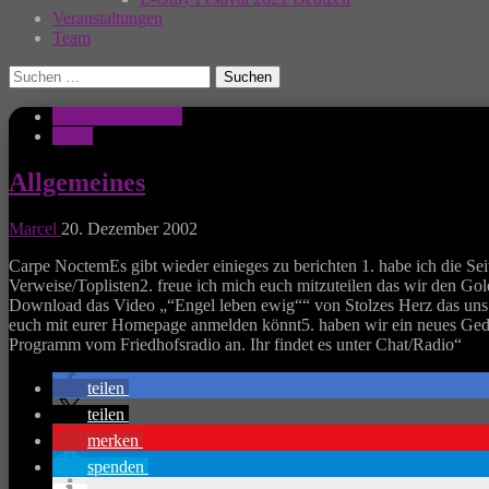
Veranstaltungen
Team
Suchen
nach:
Homepage Aktuell
News
Allgemeines
Marcel
20. Dezember 2002
Carpe NoctemEs gibt wieder einieges zu berichten 1. habe ich die Seit
Verweise/Toplisten2. freue ich mich euch mitzuteilen das wir den G
Download das Video „“Engel leben ewig““ von Stolzes Herz das uns mi
euch mit eurer Homepage anmelden könnt5. haben wir ein neues Gedich
Programm vom Friedhofsradio an. Ihr findet es unter Chat/Radio“
teilen
teilen
merken
spenden