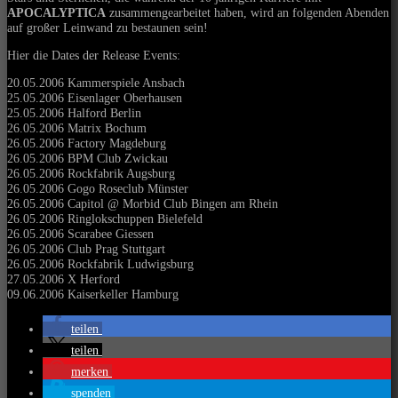
APOCALYPTICA
zusammengearbeitet haben, wird an folgenden Abenden
auf großer Leinwand zu bestaunen sein!
Hier die Dates der Release Events:
20.05.2006 Kammerspiele Ansbach
25.05.2006 Eisenlager Oberhausen
25.05.2006 Halford Berlin
26.05.2006 Matrix Bochum
26.05.2006 Factory Magdeburg
26.05.2006 BPM Club Zwickau
26.05.2006 Rockfabrik Augsburg
26.05.2006 Gogo Roseclub Münster
26.05.2006 Capitol @ Morbid Club Bingen am Rhein
26.05.2006 Ringlokschuppen Bielefeld
26.05.2006 Scarabee Giessen
26.05.2006 Club Prag Stuttgart
26.05.2006 Rockfabrik Ludwigsburg
27.05.2006 X Herford
09.06.2006 Kaiserkeller Hamburg
teilen
teilen
merken
spenden