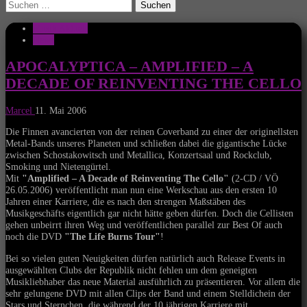
Suchen
nach:
Musik Aktuell
News
APOCALYPTICA – AMPLIFIED – A
DECADE OF REINVENTING THE CELLO
Marcel
11. Mai 2006
Die Finnen avancierten von der reinen Coverband zu einer der originellsten
Metal-Bands unseres Planeten und schließen dabei die gigantische Lücke
zwischen Schostakowitsch und Metallica, Konzertsaal und Rockclub,
Smoking und Nietengürtel.
Mit
"Amplified – A Decade of Reinventing The Cello"
(2-CD / VÖ
26.05.2006) veröffentlicht man nun eine Werkschau aus den ersten 10
Jahren einer Karriere, die es nach den strengen Maßstäben des
Musikgeschäfts eigentlich gar nicht hätte geben dürfen. Doch die Cellisten
gehen unbeirrt ihren Weg und veröffentlichen parallel zur Best Of auch
noch die DVD
"The Life Burns Tour"
!
Bei so vielen guten Neuigkeiten dürfen natürlich auch Release Events in
ausgewählten Clubs der Republik nicht fehlen um dem geneigten
Musikliebhaber das neue Material ausführlich zu präsentieren. Vor allem die
sehr gelungene DVD mit allen Clips der Band und einem Stelldichein der
Stars und Sternchen, die während der 10 jährigen Karriere mit