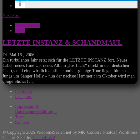
Next Post
Musik Aktuell
News
LETZTE INSTANZ & SCHANDMAUL
Di. Mai 16 , 2006
Ein turbulentes Jahr setzt sich für die LETZTE INSTANZ fort. Neues
Label, neues Line Up, neues Album „Ins Licht“ direkt in den deutschen
Chart,s und eine wirklich amtliche und ausgiebige Tour liegen hinter den
Jungs um Sänger Holly – nun der nächste Hammer : im Oktober wird man
einige Shows […]
Facebook
Instagram
Impressum &
Datenschutzerklärung
Team
Kontakt
© Copyright 2026 VerloreneSeelen.net by MK_Concert_Photos | WordPress
Theme: Seek by
ThemeInWP