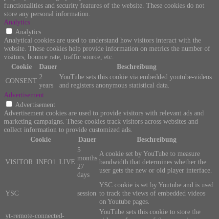
functionalities and security features of the website. These cookies do not
store any personal information.
Analytics
Analytics
Analytical cookies are used to understand how visitors interact with the
website. These cookies help provide information on metrics the number of
visitors, bounce rate, traffic source, etc.
Cookie
Dauer
Beschreibung
2
YouTube sets this cookie via embedded youtube-videos
CONSENT
years
and registers anonymous statistical data.
Advertisement
Advertisement
Advertisement cookies are used to provide visitors with relevant ads and
marketing campaigns. These cookies track visitors across websites and
collect information to provide customized ads.
Cookie
Dauer
Beschreibung
5
A cookie set by YouTube to measure
months
VISITOR_INFO1_LIVE
bandwidth that determines whether the
27
user gets the new or old player interface.
days
YSC cookie is set by Youtube and is used
YSC
session
to track the views of embedded videos
on Youtube pages.
YouTube sets this cookie to store the
yt-remote-connected-