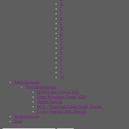
H
I
J
K
L
M
N
O
P
Q
R
S
T
U
V
W
Ankündigungen
Festivalvorberichte
M’era Luna Festival 2026
Unter Schwarzer Flagge 2024
Amphi Festival
NCN – Nocturnal Cultue Night Deutzen
E-Only Festival 2021 Deutzen
Veranstaltungen
Team