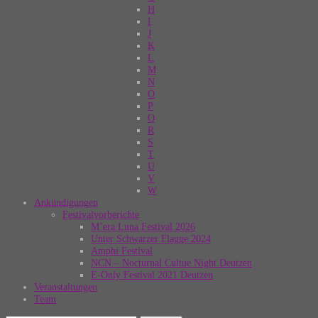
H
I
J
K
L
M
N
O
P
Q
R
S
T
U
V
W
Ankündigungen
Festivalvorberichte
M’era Luna Festival 2026
Unter Schwarzer Flagge 2024
Amphi Festival
NCN – Nocturnal Cultue Night Deutzen
E-Only Festival 2021 Deutzen
Veranstaltungen
Team