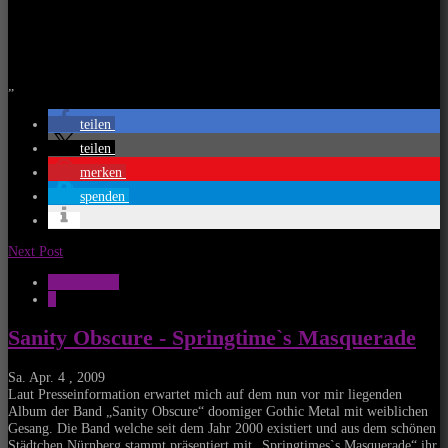
„
teilen
teilen
merken
spenden
Next Post
CD-Reviews
S
Sanity Obscure - Springtime`s Masquerade
Sa. Apr. 4 , 2009
Laut Presseinformation erwartet mich auf dem nun vor mir liegenden
Album der Band „Sanity Obscure“ doomiger Gothic Metal mit weiblichen
Gesang. Die Band welche seit dem Jahr 2000 existiert und aus dem schönen
Städtchen Nürnberg stammt präsentiert mit „Springtimes`s Masquerade“ ihr