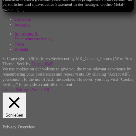
persönliches und individuelles Statement in der heutigen Gothic-Metal-
Szene. […]
Facebook
Instagram
Impressum &
Datenschutzerklärung
Team
Kontakt
© Copyright 2026 VerloreneSeelen.net by MK_Concert_Photos | WordPress
Theme: Seek by
ThemeInWP
We use cookies on our website to give you the most relevant experience by
remembering your preferences and repeat visits. By clicking “Accept All”,
you consent to the use of ALL the cookies. However, you may visit "Cookie
Settings" to provide a controlled consent.
Cookie Settings
Accept All
Schließen
Privacy Overview