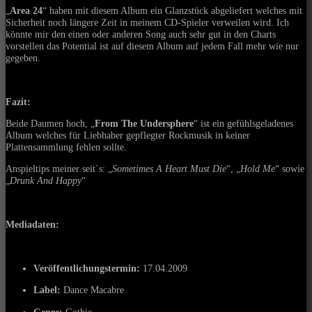
„
Area 24
“ haben mit diesem Album ein Glanzstück abgeliefert welches mit
Sicherheit noch längere Zeit in meinem CD-Spieler verweilen wird. Ich
könnte mir den einen oder anderen Song auch sehr gut in den Charts
vorstellen das Potential ist auf diesem Album auf jedem Fall mehr wie nur
gegeben.
Fazit:
Beide Daumen hoch, „
From The Undersphere
“ ist ein gefühlsgeladenes
Album welches für Liebhaber gepflegter Rockmusik in keiner
Plattensammlung fehlen sollte.
Anspieltips meiner seit`s: „
Sometimes A Heart Must Die
“, „
Hold Me
“ sowie
„
Drunk And Happy
“
Mediadaten:
Veröffentlichungstermin:
17
.04.2009
Label:
Dance Macabre
Genre:
Gothic