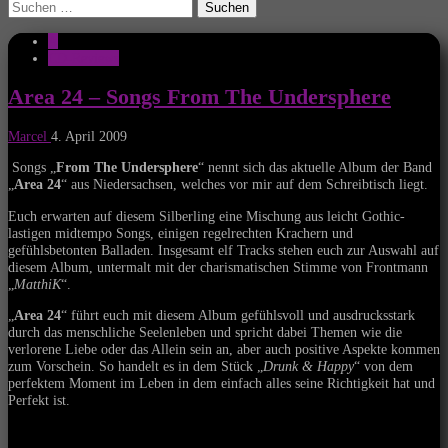
Suchen
nach:
A
CD-Reviews
Area 24 – Songs From The Undersphere
Marcel
4. April 2009
Songs „
From The Undersphere
“ nennt sich das aktuelle Album der Band
„
Area 24
“ aus Niedersachsen, welches vor mir auf dem Schreibtisch liegt.
Euch erwarten auf diesem Silberling eine Mischung aus leicht Gothic-
lastigen midtempo Songs, einigen regelrechten Krachern und
gefühlsbetonten Balladen. Insgesamt elf Tracks stehen euch zur Auswahl auf
diesem Album, untermalt mit der charismatischen Stimme von Frontmann
„
MatthiK
“.
„
Area 24
“ führt euch mit diesem Album gefühlsvoll und ausdrucksstark
durch das menschliche Seelenleben und spricht dabei Themen wie die
verlorene Liebe oder das Allein sein an, aber auch positive Aspekte kommen
zum Vorschein. So handelt es in dem Stück „
Drunk & Happy
“ von dem
perfektem Moment im Leben in dem einfach alles seine Richtigkeit hat und
Perfekt ist.