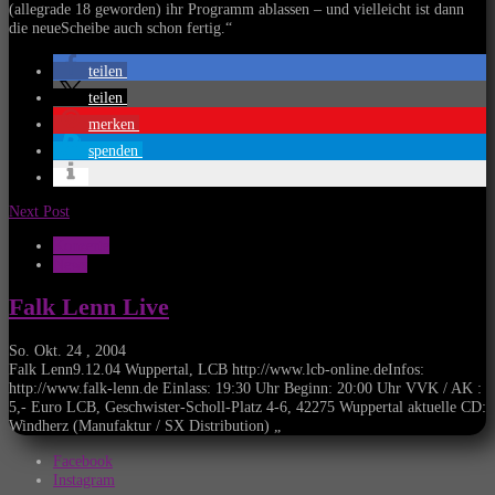
(allegrade 18 geworden) ihr Programm ablassen – und vielleicht ist dann
die neueScheibe auch schon fertig.“
teilen
teilen
merken
spenden
Next Post
Konzerte
News
Falk Lenn Live
So. Okt. 24 , 2004
Falk Lenn9.12.04 Wuppertal, LCB http://www.lcb-online.deInfos:
http://www.falk-lenn.de Einlass: 19:30 Uhr Beginn: 20:00 Uhr VVK / AK :
5,- Euro LCB, Geschwister-Scholl-Platz 4-6, 42275 Wuppertal aktuelle CD:
Windherz (Manufaktur / SX Distribution) „
Facebook
Instagram