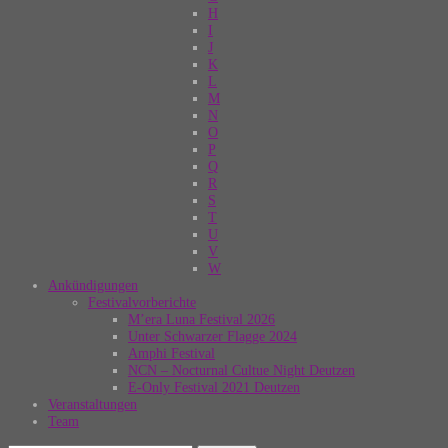
H
I
J
K
L
M
N
O
P
Q
R
S
T
U
V
W
Ankündigungen
Festivalvorberichte
M’era Luna Festival 2026
Unter Schwarzer Flagge 2024
Amphi Festival
NCN – Nocturnal Cultue Night Deutzen
E-Only Festival 2021 Deutzen
Veranstaltungen
Team