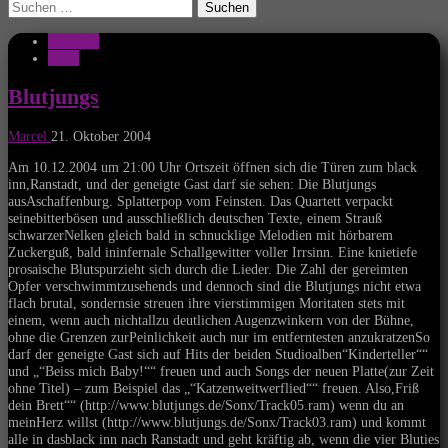
Suchen
nach:
Konzerte
News
Blutjungs
Marcel
21. Oktober 2004
Am 10.12.2004 um 21:00 Uhr Ortszeit öffnen sich die Türen zum black
inn,Ranstadt, und der geneigte Gast darf sie sehen: Die Blutjungs
ausAschaffenburg. Splatterpop vom Feinsten. Das Quartett verpackt
seinebitterbösen und ausschließlich deutschen Texte, einem Strauß
schwarzerNelken gleich bald in schnucklige Melodien mit hörbarem
Zuckerguß, bald ininfernale Schallgewitter voller Irrsinn. Eine knietiefe
prosaische Blutspurzieht sich durch die Lieder. Die Zahl der gereimten
Opfer verschwimmtzusehends und dennoch sind die Blutjungs nicht etwa
flach brutal, sondernsie streuen ihre vierstimmigen Moritaten stets mit
einem, wenn auch nichtallzu deutlichen Augenzwinkern von der Bühne,
ohne die Grenzen zurPeinlichkeit auch nur im entferntesten anzukratzenSo
darf der geneigte Gast sich auf Hits der beiden Studioalben“Kinderteller““
und „“Beiss mich Baby!““ freuen und auch Songs der neuen Platte(zur Zeit
ohne Titel) – zum Beispiel das „“Katzenweitwerflied““ freuen. Also,Friß
dein Brett““ (http://www.blutjungs.de/Sonx/Track05.ram) wenn du an
meinHerz willst (http://www.blutjungs.de/Sonx/Track03.ram) und kommt
alle in dasblack inn nach Ranstadt und geht kräftig ab, wenn die vier Bluties