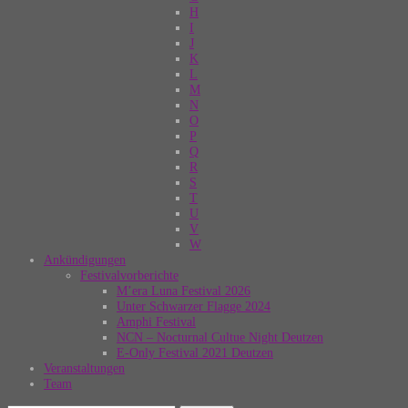
H
I
J
K
L
M
N
O
P
Q
R
S
T
U
V
W
Ankündigungen
Festivalvorberichte
M’era Luna Festival 2026
Unter Schwarzer Flagge 2024
Amphi Festival
NCN – Nocturnal Cultue Night Deutzen
E-Only Festival 2021 Deutzen
Veranstaltungen
Team