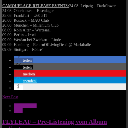
CAMOUFLAGE RELEASE EVENTS:
24.08. Leipzig – Darkflower
24.08. Oberhausen – Eisenlager
25.08. Frankfurt – U60 311
26.08. Rostock – MAU Club
26.08. München – Millenium Club
08.09. Köln Alter – Wartesaal
09.09. Berlin – Insel
09.09. Werdau bei Zwickau – Linde
09.09. Hamburg – ReturnOfLivingDead @ Markthalle
09.09. Stuttgart – Röhre“
teilen
teilen
merken
spenden
Next Post
Musik Aktuell
News
FLYLEAF – Pre-Listening vom Album