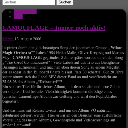
Suchen
nach:
Musik Aktuell
News
CAMOUFLAGE – Immer noch aktiv!
Marcel
15. August 2006
Inspiriert durch den gleichnamigen Song der japanischen Gruppe
„Yellow
Magic Orchestra““
haben 1984 Heiko Maile, Oliver Kreyssig und Marcus
Meyn
CAMOUFLAGE
gegründet. 2 Jahre später wurden durch den Song
„“The Great Commandment““
viele Labels auf das Trio aus Bietigheim-
Bissingen aufmerksam und machten eben diesen Song zu einem Megahit,
der es sogar in den Billboard Charts bis auf Platz 59 schaffte! Gut 20 Jahre
später nimmt sich das Label SPV dieser Band an und veröffentlicht am
25.08.06
das Album
„“Relocated““
!
Ein smarter Titel für ihr siebtes Album, mit dem sie alte und neue Zeiten
verknüpfen. Und bei aller Vielschichtigkeit kommen die Züge eines
typischen Camouflage-Albums zur Geltung und wird den Popliebhaber
begeistern.
Und das muss mit Release Events rund um die Album VÖ natürlich
gebührend gefeiert werden! Hier erwarten den Besucher eine ausführliche
Vorstellung des neuen Albums, Gewinnspiele und Videoscreenings auf
großer Leinwand!