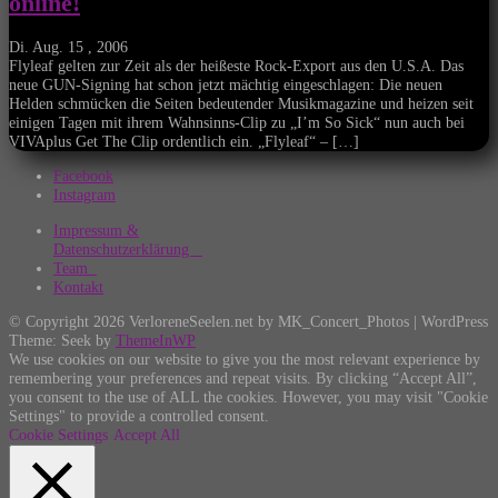
online!
Di. Aug. 15 , 2006
Flyleaf gelten zur Zeit als der heißeste Rock-Export aus den U.S.A. Das
neue GUN-Signing hat schon jetzt mächtig eingeschlagen: Die neuen
Helden schmücken die Seiten bedeutender Musikmagazine und heizen seit
einigen Tagen mit ihrem Wahnsinns-Clip zu „I’m So Sick“ nun auch bei
VIVAplus Get The Clip ordentlich ein. „Flyleaf“ – […]
Facebook
Instagram
Impressum &
Datenschutzerklärung
Team
Kontakt
© Copyright 2026 VerloreneSeelen.net by MK_Concert_Photos | WordPress
Theme: Seek by
ThemeInWP
We use cookies on our website to give you the most relevant experience by
remembering your preferences and repeat visits. By clicking “Accept All”,
you consent to the use of ALL the cookies. However, you may visit "Cookie
Settings" to provide a controlled consent.
Cookie Settings
Accept All