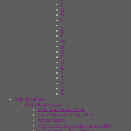
F
G
H
I
J
K
L
M
N
O
P
Q
R
S
T
U
V
W
Ankündigungen
Festivalvorberichte
M’era Luna Festival 2026
Unter Schwarzer Flagge 2024
Amphi Festival
NCN – Nocturnal Cultue Night Deutzen
E-Only Festival 2021 Deutzen