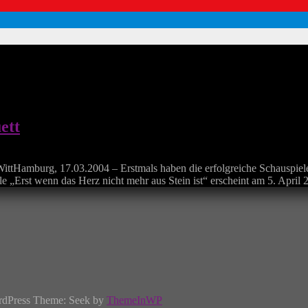
ett
WittHamburg, 17.03.2004 – Erstmals haben die erfolgreiche Schauspie
le „Erst wenn das Herz nicht mehr aus Stein ist“ erscheint am 5. April
rdPress Theme: Seek by
ThemeInWP