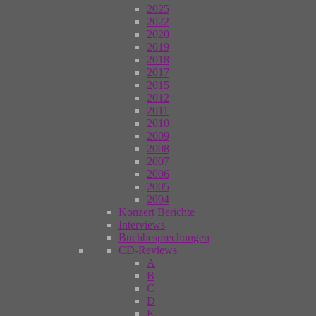
2025
2022
2020
2019
2018
2017
2015
2012
2011
2010
2009
2008
2007
2006
2005
2004
Konzert Berichte
Interviews
Buchbesprechungen
CD-Reviews
A
B
C
D
E