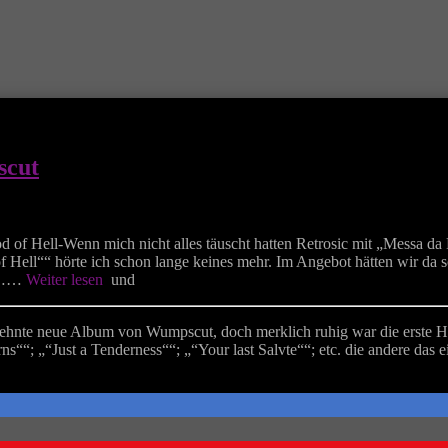
scut
f Hell-Wenn mich nicht alles täuscht hatten Retrosic mit „Messa da 
f Hell““ hörte ich schon lange keines mehr. Im Angebot hätten wir da 
ch……
Weiter lesen
und
nte neue Album von Wumpscut, doch merklich ruhig war die erste Hör
““; „“Just a Tenderness““; „“Your last Salvte““; etc. die andere das 