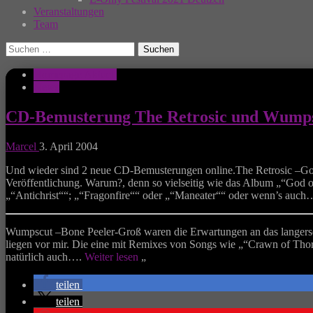
Veranstaltungen
Team
Suchen
nach:
Homepage Aktuell
News
CD-Bemusterung The Retrosic und Wump
Marcel
3. April 2004
Und wieder sind 2 neue CD-Bemusterungen online.The Retrosic –God o
Veröffentlichung. Warum?, denn so vielseitig wie das Album „“God o
„“Antichrist““; „“Fragonfire““ oder „“Maneater““ oder wenn’s au
Wumpscut –Bone Peeler-Groß waren die Erwartungen an das langerseh
liegen vor mir. Die eine mit Remixes von Songs wie „“Crawn of Thorns
natürlich auch….
Weiter lesen
„
teilen
teilen