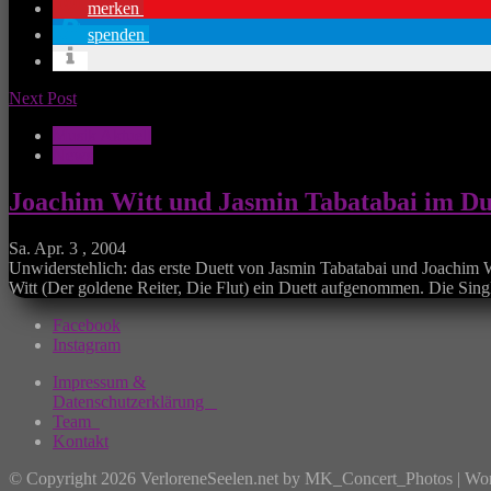
merken
spenden
Next Post
Musik Aktuell
News
Joachim Witt und Jasmin Tabatabai im Du
Sa. Apr. 3 , 2004
Unwiderstehlich: das erste Duett von Jasmin Tabatabai und Joachim 
Witt (Der goldene Reiter, Die Flut) ein Duett aufgenommen. Die Sing
Facebook
Instagram
Impressum &
Datenschutzerklärung
Team
Kontakt
© Copyright 2026 VerloreneSeelen.net by MK_Concert_Photos | Wo