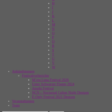
H
I
J
K
L
M
N
O
P
Q
R
S
T
U
V
W
Ankündigungen
Festivalvorberichte
M’era Luna Festival 2026
Unter Schwarzer Flagge 2024
Amphi Festival
NCN – Nocturnal Cultue Night Deutzen
E-Only Festival 2021 Deutzen
Veranstaltungen
Team