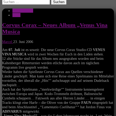
Suchen
nach:
Musik Aktuell
News
Corvus Corax – Neues Album „Venus Vina
Musica
Marcel
23. Juni 2006
Am
07. Juli
ist es soweit: Die neue Corvus Corax Studio-CD
VENUS
VINA MUSICA
wird in zwei Wochen für Euch in den Läden stehen.
12 alte Stücke sind für das Album neu ausgegraben worden und beim
Kaltenberger Ritterturnier werden etliche davon auch im täglichen
Programm live gespielt werden.
Wieder haben die Spielleute Corvus Corax aus Quellen verschiedener
Länder geschöpft. Man kann sich eine Reise eines Spielmanns im Mittelalter
vorstellen, der überall die „Hits““ aufschnappt und auf seinem Dudelsack
nachspielt…
Auch hat der Spielmann „“merkwürdige““ Instrumente kennengelernt
zwischen Europa und Japan: Kodo-Trommeln dröhnen, Balinesische
Cymbeln scheppern… Fatzwerk aus aller Herren Länder…. in einigen
Tracks klingt eine Harfe – die Oliver von der Gruppe
FAUN
eingespielt hat
und beim Abschlusstitel
„“Lamentatio Coelibatus““
hat Jordon Finus von
ADIVARIUS
mitgewirkt.
„Venus Vina Musica““
– was das Leben lebenswert macht ist „Lust, Wein