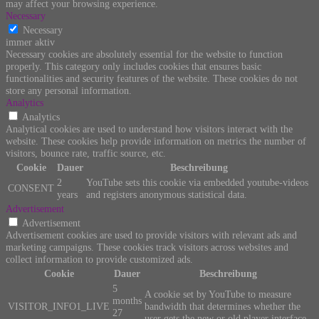
may affect your browsing experience.
Necessary
Necessary
immer aktiv
Necessary cookies are absolutely essential for the website to function
properly. This category only includes cookies that ensures basic
functionalities and security features of the website. These cookies do not
store any personal information.
Analytics
Analytics
Analytical cookies are used to understand how visitors interact with the
website. These cookies help provide information on metrics the number of
visitors, bounce rate, traffic source, etc.
Cookie
Dauer
Beschreibung
2
YouTube sets this cookie via embedded youtube-videos
CONSENT
years
and registers anonymous statistical data.
Advertisement
Advertisement
Advertisement cookies are used to provide visitors with relevant ads and
marketing campaigns. These cookies track visitors across websites and
collect information to provide customized ads.
Cookie
Dauer
Beschreibung
5
A cookie set by YouTube to measure
months
VISITOR_INFO1_LIVE
bandwidth that determines whether the
27
user gets the new or old player interface.