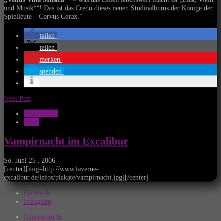
und Musik““! Das ist das Credo dieses neuen Studioalbums der Könige der
Spielleute – Corvus Corax.“
teilen
teilen
merken
spenden
Next Post
Allgemeines
News
Vampirnacht im Excalibur
So. Juni 25 , 2006
[center][img=http://www.taverne-
excalibur.de/infos/plakate/vampirnacht.jpg][/center]
Facebook
Instagram
Impressum &