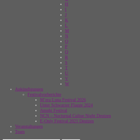
H
I
J
K
L
M
N
O
P
Q
R
S
T
U
V
W
Ankündigungen
Festivalvorberichte
M’era Luna Festival 2026
Unter Schwarzer Flagge 2024
Amphi Festival
NCN – Nocturnal Cultue Night Deutzen
E-Only Festival 2021 Deutzen
Veranstaltungen
Team