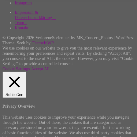
Instagram
Beiträge
Impressum &
Datenschutzerklärung
Team
Kontakt
© Copyright 2026 VerloreneSeelen.net by MK_Concert_Photos | WordPress
Theme: Seek by
ThemeInWP
We use cookies on our website to give you the most relevant experience by
remembering your preferences and repeat visits. By clicking “Accept All”,
you consent to the use of ALL the cookies. However, you may visit "Cookie
Settings" to provide a controlled consent.
Cookie Settings
Accept All
Schließen
Privacy Overview
This website uses cookies to improve your experience while you navigate
through the website. Out of these, the cookies that are categorized as
necessary are stored on your browser as they are essential for the working
of basic functionalities of the website. We also use third-party cookies that