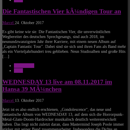
News
Die Fantastischen Vier kÃ¼ndigen Tour an
Marcel
24. Oktober 2017
Es gibt keine wie sie. Die Fantastischen Vier, die unverwüstlichen
Wegbereiter des deutschen Sprechgesangs, sind auch 2018, im
neunundzwanzigsten Jahr ihrer Karriere, mit einem neuen Album auf
„Captain Fantastic Tour". Dabei sind sie sich und ihren Fans als Band mehr
als ein Vierteljahrhundert treu geblieben. Neun Studioalben und große Hits
[…]
Allgemeines
News
WEDNESDAY 13 live am 08.11.2017 im
Hansa 39 MÃ¼nchen
Marcel
13. Oktober 2017
Jetzt ist es also endlich erschienen, „Condolescence“, das neue und
fantastische Album von WEDNESDAY 13, auf dem sich die Horrorpunk-
Metal-Glam-Doom-Hardrocker musikalisch deutlich weiterentwickelt
haben. Das liegt nicht zuletzt daran, dass Mastermind Joseph Poole immer
stärker mit seiner Band zusammenarbeitet. Insbesondere die Dichte an