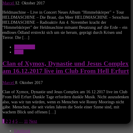
Marcel
12. Oktober 2017
Heldmaschine – Live in Concert Neues Album “Himmelskörper” + Tour
HELDMASCHINE – Die Braut, das Meer HELDMASCHINE – Sexschuss
HELDMASCHINE – Radioaktiv Am 4. November kracht der
“Himmelskörper” der Heldmaschine mitsamt Besatzung auf die Erde – ein
endloses Ödland erstreckt sich um sie herum, geprägt durch Krisen und
Terror. Die […]
Allgemeines
News
Clan of Xymox, Dynastie und Jesus Complex
am 16.12.2017 live im Club From Hell Erfurt
Marcel
8. Oktober 2017
Clan of Xymox, Dynastie und Jesus Complex am 16.12.2017 live im Club
From Hell Erfurt Dunkle Tage erfordern dunkle Musik. Nicht auszudenken
also, was wir tun würden, wenn es Menschen wie Ronny Moorings nicht
gäbe. Menschen, die seit vielen Jahren die Seele einer Szene sind, mit
wachem Blick und offenen […]
Seitennummerierung
1
2
3
4
5
…
11
Next
der
Facebook