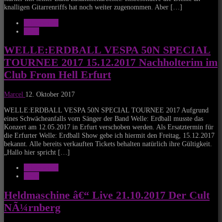
knalligen Gitarrenriffs hat noch weiter zugenommen. Aber […]
Allgemeines
News
WELLE:ERDBALL VESPA 50N SPECIAL
TOURNEE 2017 15.12.2017 Nachholterim im
Club From Hell Erfurt
Marcel
12. Oktober 2017
WELLE:ERDBALL VESPA 50N SPECIAL TOURNEE 2017 Aufgrund
eines Schwächeanfalls vom Sänger der Band Welle: Erdball musste das
Konzert am 12.05.2017 in Erfurt verschoben werden. Als Ersatztermin für
die Erfurter Welle: Erdball Show gebe ich hiermit den Freitag, 15.12.2017
bekannt. Alle bereits verkauften Tickets behalten natürlich ihre Gültigkeit.
„Hallo hier spricht […]
Allgemeines
News
Heldmaschine â€“ Live 21.10.2017 Der Cult
NÃ¼rnberg