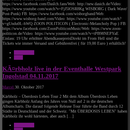
https://www.facebook.com/DasIch.fans/Web: http://new.dasich.de/Video:
https://www.youtube.com/watch?v=FjJ5lOSR8Kg WISBORG ( Dark Wave/
Post-Punk) FB: https://www.facebook.com/wisborgband/Web:
https://www.wisborg-band.com/Video: https://www.youtube.com/watch?
v=gUndu0L-hWQ ZOON POLITICON ( Electronic-Melancholy Pop ) FB:
https://www.facebook.com/ZoonPoliticonMusic/Web: https://www.zoon-
politicon.de/Video: https://www.youtube.com/watch?v=tPB98NEPYaE
Einlass: 19 Uhr erhöhter AbendkassepreisDirekt im From Hell sind die
Tickets wie immer Versand und Gebührenfrei ( für 19,00 Euro ) erhältlich!
Allgemeines
News
KÃ¤rbholz live in der Eventhalle Westpark
Ingolstad 04.11.2017
Marcel
30. Oktober 2017
Kärbholz – Überdosis Leben Tour 2 Mit dem Album Überdosis Leben
gingen Kärbholz Anfang des Jahres von Null auf 2 in die deutschen
Albumcharts. Die darauf folgende Release Tour führte die Band durch 12
Städte in Deutschland und der Schweiz. "Mit ÜBERDOSIS LEBEN" haben
Kärbholz ihr wohl härtestes, aber auch […]
Allgemeines