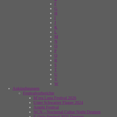
F
G
H
I
J
K
L
M
N
O
P
Q
R
S
T
U
V
W
Ankündigungen
Festivalvorberichte
M’era Luna Festival 2026
Unter Schwarzer Flagge 2024
Amphi Festival
NCN – Nocturnal Cultue Night Deutzen
E-Only Festival 2021 Deutzen