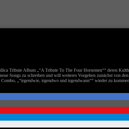
lica Tribute Album „“A Tribute To The Four Horsemen““ deren Kulthi
neue Songs zu schreiben und will weiteres Vorgehen zunächst von de
l Combo, „“irgendwie, irgendwo und irgendwann““ wieder zu kommen, sc