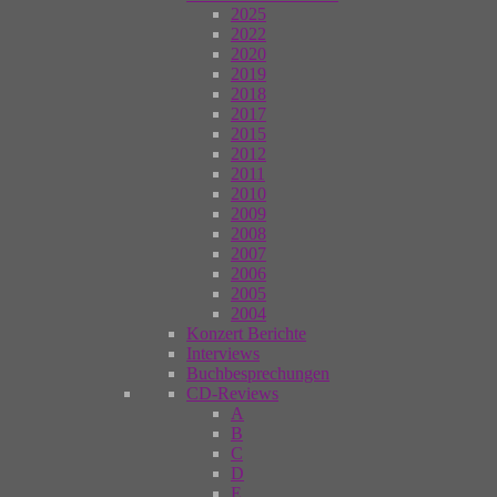
2025
2022
2020
2019
2018
2017
2015
2012
2011
2010
2009
2008
2007
2006
2005
2004
Konzert Berichte
Interviews
Buchbesprechungen
CD-Reviews
A
B
C
D
E