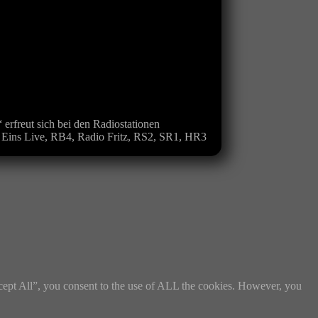
freut sich bei den Radiostationen
, Eins Live, RB4, Radio Fritz, RS2, SR1, HR3
cept All”, you consent to the use of ALL the cookies. However, you