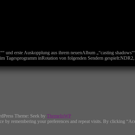
nd erste Auskopplung aus ihrem neuenAlbum „“casting shadows““ er
ird im Tagesprogramm inRotation von folgenden Sendern gespielt:NDR2
rdPress Theme: Seek by
ThemeInWP
ce by remembering your preferences and repeat visits. By clicking “Ac