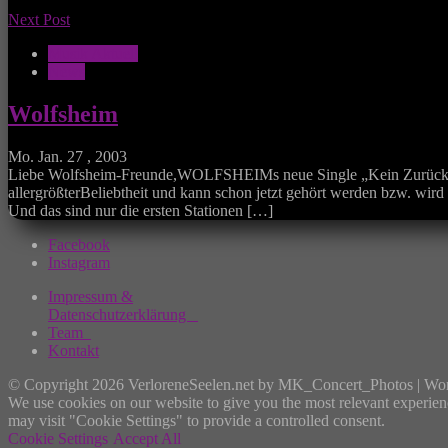
Next Post
Musik Aktuell
News
Wolfsheim
Mo. Jan. 27 , 2003
Liebe Wolfsheim-Freunde,WOLFSHEIMs neue Single „Kein Zurück““ u
allergrößterBeliebtheit und kann schon jetzt gehört werden bzw. w
Und das sind nur die ersten Stationen […]
Facebook
Instagram
Impressum &
Datenschutzerklärung
Team
Kontakt
© Copyright 2026 VerloreneSeelen.net by MK_Concert_Photos | Wo
We use cookies on our website to give you the most relevant experien
may visit "Cookie Settings" to provide a controlled consent.
Cookie Settings
Accept All