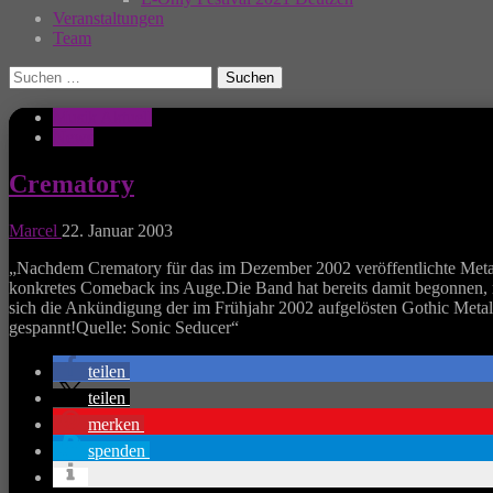
Veranstaltungen
Team
Suchen
nach:
Musik Aktuell
News
Crematory
Marcel
22. Januar 2003
„Nachdem Crematory für das im Dezember 2002 veröffentlichte Metal
konkretes Comeback ins Auge.Die Band hat bereits damit begonnen, 
sich die Ankündigung der im Frühjahr 2002 aufgelösten Gothic Meta
gespannt!Quelle: Sonic Seducer“
teilen
teilen
merken
spenden