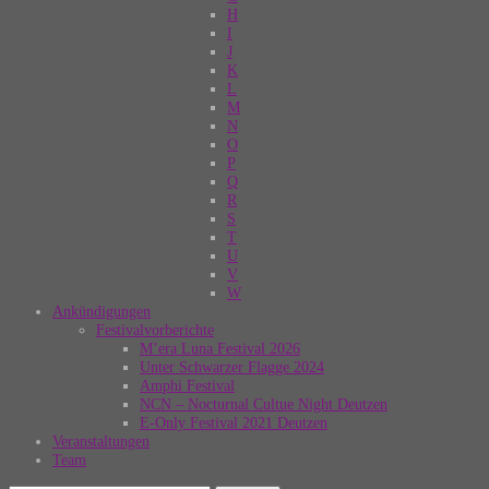
H
I
J
K
L
M
N
O
P
Q
R
S
T
U
V
W
Ankündigungen
Festivalvorberichte
M’era Luna Festival 2026
Unter Schwarzer Flagge 2024
Amphi Festival
NCN – Nocturnal Cultue Night Deutzen
E-Only Festival 2021 Deutzen
Veranstaltungen
Team