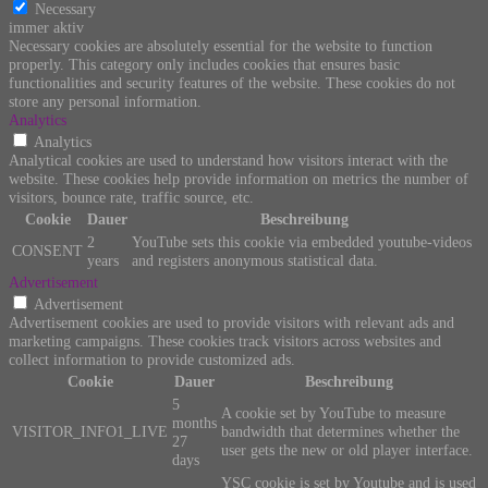
Necessary
immer aktiv
Necessary cookies are absolutely essential for the website to function
properly. This category only includes cookies that ensures basic
functionalities and security features of the website. These cookies do not
store any personal information.
Analytics
Analytics
Analytical cookies are used to understand how visitors interact with the
website. These cookies help provide information on metrics the number of
visitors, bounce rate, traffic source, etc.
Cookie
Dauer
Beschreibung
2
YouTube sets this cookie via embedded youtube-videos
CONSENT
years
and registers anonymous statistical data.
Advertisement
Advertisement
Advertisement cookies are used to provide visitors with relevant ads and
marketing campaigns. These cookies track visitors across websites and
collect information to provide customized ads.
Cookie
Dauer
Beschreibung
5
A cookie set by YouTube to measure
months
VISITOR_INFO1_LIVE
bandwidth that determines whether the
27
user gets the new or old player interface.
days
YSC cookie is set by Youtube and is used