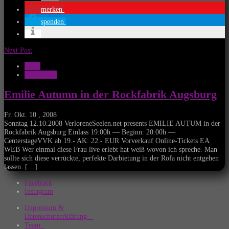
merken
spenden
Next Post
News
Rockfabrik
Emilie Autumn in der Rockfabrik Augsburg
Fr. Okt. 10 , 2008
Sonntag 12.10.2008 VerloreneSeelen.net presents EMILIE AUTUM in der
Rockfabrik Augsburg Einlass 19:00h — Beginn: 20:00h —
CenterstageVVK ab 19.- AK: 22.- EUR Vorverkauf Online-Tickets EA
WEB Wer einmal diese Frau live erlebt hat weiß wovon ich spreche. Man
sollte sich diese verrückte, perfekte Darbietung in der Rofa nicht entgehen
lassen. […]
Facebook
Instagram
Impressum &
Datenschutzerklärung
Team