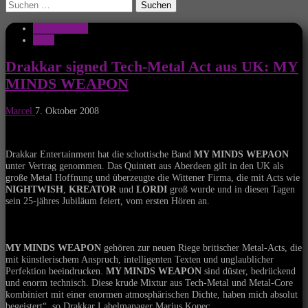
Suchen
nach:
Musik Aktuell
News
Drakkar signed Tech-Metal Act aus UK: MY
MINDS WEAPON
Marcel
7. Oktober 2008
Drakkar Entertainment hat die schottische Band
MY MINDS WEPAON
unter Vertrag genommen. Das Quintett aus Aberdeen gilt in den UK als
große Metal Hoffnung und überzeugte die Wittener Firma, die mit Acts wie
NIGHTWISH
,
KREATOR
und
LORDI
groß wurde und in diesen Tagen
sein 25-jähres Jubiläum feiert, vom ersten Hören an.
MY MINDS WEAPON
gehören zur neuen Riege britischer Metal-Acts, die
mit künstlerischem Anspruch, intelligenten Texten und unglaublicher
Perfektion beeindrucken.
MY MINDS WEAPON
sind düster, bedrückend
und enorm technisch. Diese krude Mixtur aus Tech-Metal und Metal-Core
kombiniert mit einer enormen atmosphärischen Dichte, haben mich absolut
begeistert“, so Drakkar Labelmanager Marius Kopec.