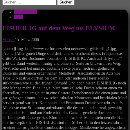
Suchen
nach:
Musik Aktuell
News
EISHEILIG auf dem Weg ins ELYSIUM
Marcel
15. März 2006
[center][img=http://www.verloreneseelen.net/news/org/Eisheilig1.jpg]
[/center]Aller guten Dinge sind drei, und so erscheint dieses Frühjahr das
dritte Werk der Bochumer Formation EISHEILIG. Auch auf „Elysium““
geht die Band weiterhin mutig und ohne zur Seite zu blicken ihren Weg.
Mystische und tiefsinnige, deutsche Texte paaren sich mit gothischer
Düsternis und einem ordentlichen Metalbrett. Assoziationen zu Acts wie
Type O Negative dürften bei dem ein oder anderen Hörer ebenso
aufkommen wie zu den frühen Oomph! Und doch bieten EISHEILIG noch
eine Menge mehr. Eine unglaublich musikalische Dichte scheint einen zu
überrollen, man entgleitet in eine finstere Zwischenwelt die einen ganz und
gar gefangen nimmt und zwischen sakralen Momenten und brachialen Metal
hervorragend variiert. Komponist und Frontmann Dennis versteht es aufs
Allerbeste eine Stimmung aufzubauen, die desperat und surreal, gewaltig
und dunkel ist – und am Ende wirkt das Ganze irgendwie doch erstaunlich
hoffnungsvoll. Ganz großes Kino und ein wahrer Meilenstein den die Band
hier im Gepäck hat. EISHEILIG sind mit Sicherheit in den letzten Jahren
zu einer der originellsten Combos der hiesigen Musikszene herangewachsen