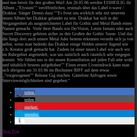
und nun bereit für den großen Wurf.Am 26.05.06 werden EISHEILIG ihr
Album „“Elysium““ veröffentlichen, erstmals über das Label e-wave /
Drakkar. Sänger Dennis dazu:““Es freut uns wirklich sehr mit unserem
neuen Album bei Drakkar gelandet zu sein. Drakkar hat sich in der
Vergangenheit als ausgezeichnetes Label für Gothic und Metal Bands einen
Namen gemacht. Viele ihrer Bands wie De/Vision, Letzte Instanz oder auch
Secret Discovery gehören sicher zu den Großen der Gothic Szene. Und das
die Jungs dort auch unsere Metal Ader bestens erkennen versteht sich ja von
selbst, wenn man bedenkt das Drakkar einige Helden unserer Jugend wie
z.b. Kreator groß gemacht hat. Zudem ist unser neues Label wie auch wir
im Ruhrgebiet angesiedelt, was uns natürlich auch räumlich sehr entgegen
kommt. Wir fühlen uns in der neuen Konstellation auf jeden Fall sehr wohl
und inhaltlich bestens aufgehoben““ Einen ersten Liveeindruck kann man
sich übrigens am 31.03.06 im Bochumer RIFF auf dem etwas
„“vorgezogenen““ Release Gig machen. Gästeliste Anfragen sowie
Interviewmöglichkeiten sind gegeben.“
teilen
teilen
merken
spenden
Next Post