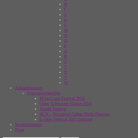
H
I
J
K
L
M
N
O
P
Q
R
S
T
U
V
W
Ankündigungen
Festivalvorberichte
M’era Luna Festival 2026
Unter Schwarzer Flagge 2024
Amphi Festival
NCN – Nocturnal Cultue Night Deutzen
E-Only Festival 2021 Deutzen
Veranstaltungen
Team