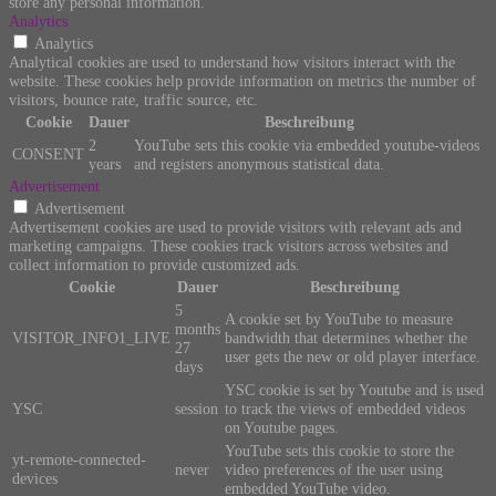
store any personal information.
Analytics
Analytics
Analytical cookies are used to understand how visitors interact with the
website. These cookies help provide information on metrics the number of
visitors, bounce rate, traffic source, etc.
Cookie
Dauer
Beschreibung
2
YouTube sets this cookie via embedded youtube-videos
CONSENT
years
and registers anonymous statistical data.
Advertisement
Advertisement
Advertisement cookies are used to provide visitors with relevant ads and
marketing campaigns. These cookies track visitors across websites and
collect information to provide customized ads.
Cookie
Dauer
Beschreibung
5
A cookie set by YouTube to measure
months
VISITOR_INFO1_LIVE
bandwidth that determines whether the
27
user gets the new or old player interface.
days
YSC cookie is set by Youtube and is used
YSC
session
to track the views of embedded videos
on Youtube pages.
YouTube sets this cookie to store the
yt-remote-connected-
never
video preferences of the user using
devices
embedded YouTube video.