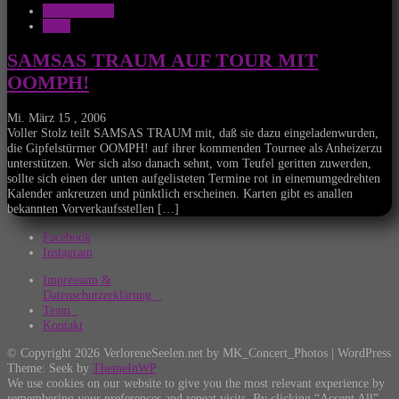
Musik Aktuell
News
SAMSAS TRAUM AUF TOUR MIT
OOMPH!
Mi. März 15 , 2006
Voller Stolz teilt SAMSAS TRAUM mit, daß sie dazu eingeladenwurden,
die Gipfelstürmer OOMPH! auf ihrer kommenden Tournee als Anheizerzu
unterstützen. Wer sich also danach sehnt, vom Teufel geritten zuwerden,
sollte sich einen der unten aufgelisteten Termine rot in einemumgedrehten
Kalender ankreuzen und pünktlich erscheinen. Karten gibt es anallen
bekannten Vorverkaufsstellen […]
Facebook
Instagram
Impressum &
Datenschutzerklärung
Team
Kontakt
© Copyright 2026 VerloreneSeelen.net by MK_Concert_Photos | WordPress
Theme: Seek by
ThemeInWP
We use cookies on our website to give you the most relevant experience by
remembering your preferences and repeat visits. By clicking “Accept All”,