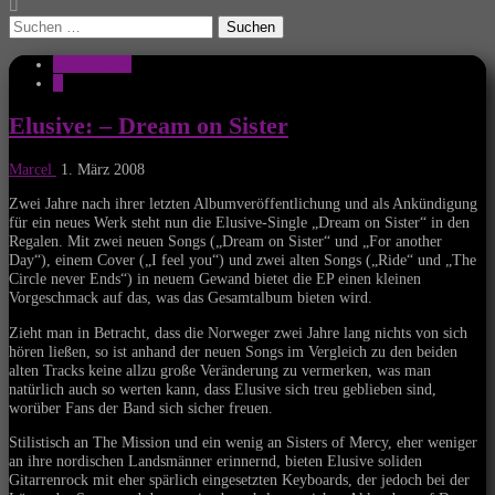
Suchen
nach:
CD-Reviews
E
Elusive: – Dream on Sister
Marcel
1. März 2008
Zwei Jahre nach ihrer letzten Albumveröffentlichung und als Ankündigung
für ein neues Werk steht nun die Elusive-Single „Dream on Sister“ in den
Regalen. Mit zwei neuen Songs („Dream on Sister“ und „For another
Day“), einem Cover („I feel you“) und zwei alten Songs („Ride“ und „The
Circle never Ends“) in neuem Gewand bietet die EP einen kleinen
Vorgeschmack auf das, was das Gesamtalbum bieten wird.
Zieht man in Betracht, dass die Norweger zwei Jahre lang nichts von sich
hören ließen, so ist anhand der neuen Songs im Vergleich zu den beiden
alten Tracks keine allzu große Veränderung zu vermerken, was man
natürlich auch so werten kann, dass Elusive sich treu geblieben sind,
worüber Fans der Band sich sicher freuen.
Stilistisch an The Mission und ein wenig an Sisters of Mercy, eher weniger
an ihre nordischen Landsmänner erinnernd, bieten Elusive soliden
Gitarrenrock mit eher spärlich eingesetzten Keyboards, der jedoch bei der