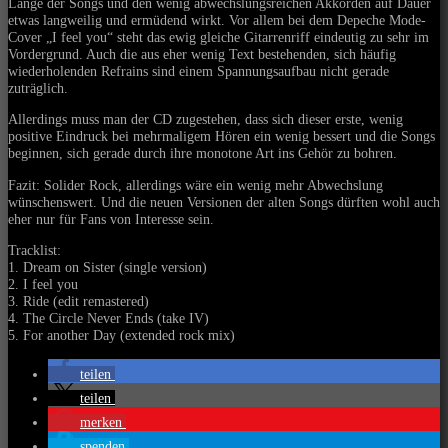
Länge der Songs und den wenig abwechslungsreichen Akkorden auf Dauer
etwas langweilig und ermüdend wirkt. Vor allem bei dem Depeche Mode-
Cover „I feel you“ steht das ewig gleiche Gitarrenriff eindeutig zu sehr im
Vordergrund. Auch die aus eher wenig Text bestehenden, sich häufig
wiederholenden Refrains sind einem Spannungsaufbau nicht gerade
zuträglich.
Allerdings muss man der CD zugestehen, dass sich dieser erste, wenig
positive Eindruck bei mehrmaligem Hören ein wenig bessert und die Songs
beginnen, sich gerade durch ihre monotone Art ins Gehör zu bohren.
Fazit: Solider Rock, allerdings wäre ein wenig mehr Abwechslung
wünschenswert. Und die neuen Versionen der alten Songs dürften wohl auch
eher nur für Fans von Interesse sein.
Tracklist:
1. Dream on Sister (single version)
2. I feel you
3. Ride (edit remastered)
4. The Circle Never Ends (take IV)
5. For another Day (extended rock mix)
teilen
teilen
merken
spenden