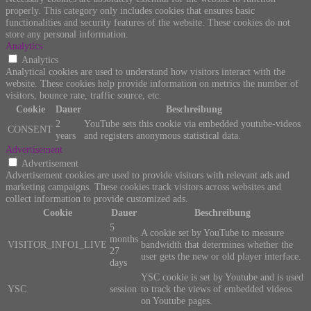
properly. This category only includes cookies that ensures basic
functionalities and security features of the website. These cookies do not
store any personal information.
Analytics
Analytics
Analytical cookies are used to understand how visitors interact with the
website. These cookies help provide information on metrics the number of
visitors, bounce rate, traffic source, etc.
Cookie
Dauer
Beschreibung
2
YouTube sets this cookie via embedded youtube-videos
CONSENT
years
and registers anonymous statistical data.
Advertisement
Advertisement
Advertisement cookies are used to provide visitors with relevant ads and
marketing campaigns. These cookies track visitors across websites and
collect information to provide customized ads.
Cookie
Dauer
Beschreibung
5
A cookie set by YouTube to measure
months
VISITOR_INFO1_LIVE
bandwidth that determines whether the
27
user gets the new or old player interface.
days
YSC cookie is set by Youtube and is used
YSC
session
to track the views of embedded videos
on Youtube pages.