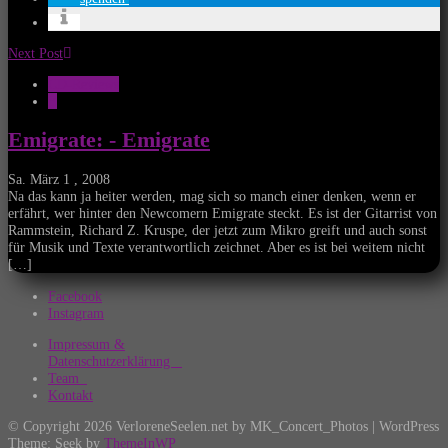
Next Post
CD-Reviews
E
Emigrate: - Emigrate
Sa. März 1 , 2008
Na das kann ja heiter werden, mag sich so manch einer denken, wenn er
erfährt, wer hinter den Newcomern Emigrate steckt. Es ist der Gitarrist von
Rammstein, Richard Z. Kruspe, der jetzt zum Mikro greift und auch sonst
für Musik und Texte verantwortlich zeichnet. Aber es ist bei weitem nicht
[…]
Facebook
Instagram
Impressum &
Datenschutzerklärung
Team
Kontakt
© Copyright 2026 VerloreneSeelen.net by MK_Concert_Photos | WordPress
Theme: Seek by
ThemeInWP