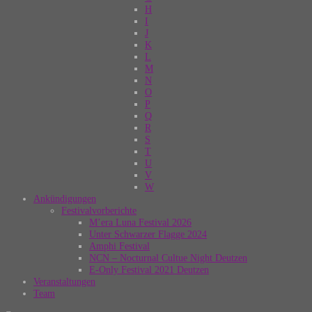
H
I
J
K
L
M
N
O
P
Q
R
S
T
U
V
W
Ankündigungen
Festivalvorberichte
M’era Luna Festival 2026
Unter Schwarzer Flagge 2024
Amphi Festival
NCN – Nocturnal Cultue Night Deutzen
E-Only Festival 2021 Deutzen
Veranstaltungen
Team