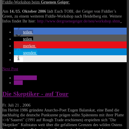
Fiddle-Workshop beim
Gruenen Geiger
:
Am
14./15. Oktober 2006
lädt Euch TOBI, der Geiger von Fiddler’s
Green, zu einem weiteren Fiddle-Workshop nach Heidelberg ein. Weitere
Infos findet Ihr hier:
http://www.dergruenegeiger.de/neu/workshop.shtm
„
teilen
teilen
merken
spenden
Next Post
Musik Aktuell
News
Die Skeptiker - auf Tour
Fr. Juli 21 , 2006
Im Herbst 1986 gründete Anarcho-Poet Eugen Balanskat, eine Band die
nachhaltig die deutsche Punkszene prägen sollte.Spätestens mit ihrer Platte
<>b"Sauerei" (1991 auf Rough Trade erschienen) erspielten sich "Die
Skeptiker" Kultstatus weit über die gefallenen Grenzen des wilden Ostens