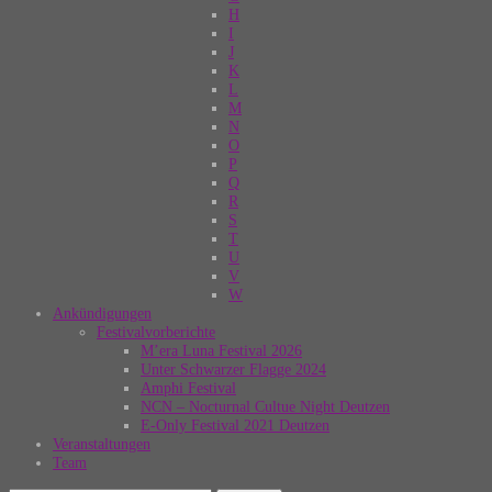
H
I
J
K
L
M
N
O
P
Q
R
S
T
U
V
W
Ankündigungen
Festivalvorberichte
M’era Luna Festival 2026
Unter Schwarzer Flagge 2024
Amphi Festival
NCN – Nocturnal Cultue Night Deutzen
E-Only Festival 2021 Deutzen
Veranstaltungen
Team