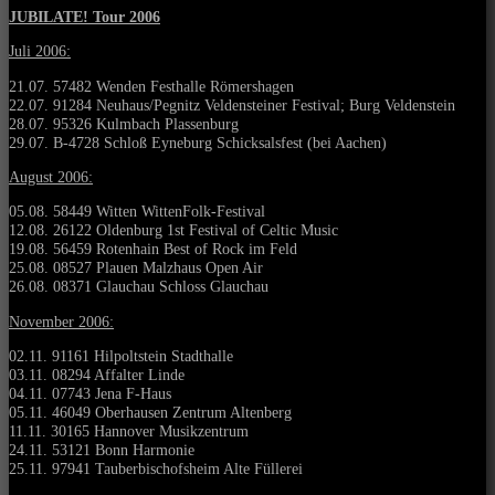
JUBILATE! Tour 2006
Juli 2006:
21.07. 57482 Wenden Festhalle Römershagen
22.07. 91284 Neuhaus/Pegnitz Veldensteiner Festival; Burg Veldenstein
28.07. 95326 Kulmbach Plassenburg
29.07. B-4728 Schloß Eyneburg Schicksalsfest (bei Aachen)
August 2006:
05.08. 58449 Witten WittenFolk-Festival
12.08. 26122 Oldenburg 1st Festival of Celtic Music
19.08. 56459 Rotenhain Best of Rock im Feld
25.08. 08527 Plauen Malzhaus Open Air
26.08. 08371 Glauchau Schloss Glauchau
November 2006:
02.11. 91161 Hilpoltstein Stadthalle
03.11. 08294 Affalter Linde
04.11. 07743 Jena F-Haus
05.11. 46049 Oberhausen Zentrum Altenberg
11.11. 30165 Hannover Musikzentrum
24.11. 53121 Bonn Harmonie
25.11. 97941 Tauberbischofsheim Alte Füllerei