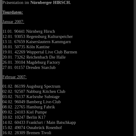
Präsentation im
Nürnberger HIRSCH.
Tourdaten:
Januar 2007:
11.01. 90441 Nürnberg Hirsch
12.01. 93053 Regensburg Kulturspeicher
13.11. 67659 Kaiserslautern Kammgarn
18.01. 50735 Köln Kantine
19.01. 42269 Wuppertal Live Club Barmen
20.01. 73262 Reichenbach Die Halle
26.01. 39104 Magdeburg Factory
27.01. 01157 Dresden Starclub
Februar 2007:
01.02. 86199 Augsburg Spectrum
02.02. 92507 Nabburg Kitchen Club
03.02. 76137 Karlsruhe Substage
04.02. 96049 Bamberg Live-Club
08.02. 22765 Hamburg Fabrik
09.02. 24103 Kiel Pumpe
10.02. 10247 Berlin K17
14.02. 60433 Frankfurt / Main Batschkapp
15.02. 49074 Osnabrück Rosenhof
16.02. 28309 Bremen Tivoli