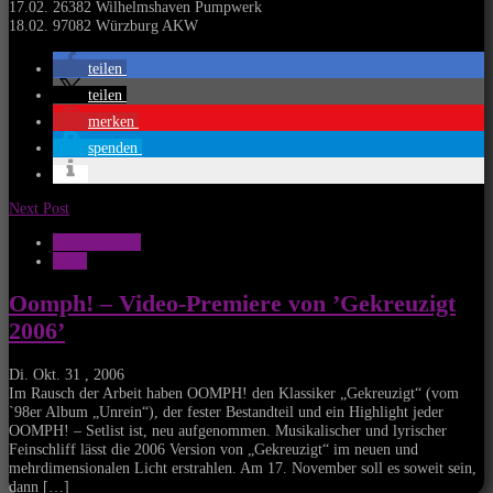
17.02. 26382 Wilhelmshaven Pumpwerk
18.02. 97082 Würzburg AKW
teilen
teilen
merken
spenden
Next Post
Musik Aktuell
News
Oomph! – Video-Premiere von ’Gekreuzigt
2006’
Di. Okt. 31 , 2006
Im Rausch der Arbeit haben OOMPH! den Klassiker „Gekreuzigt“ (vom
`98er Album „Unrein“), der fester Bestandteil und ein Highlight jeder
OOMPH! – Setlist ist, neu aufgenommen. Musikalischer und lyrischer
Feinschliff lässt die 2006 Version von „Gekreuzigt“ im neuen und
mehrdimensionalen Licht erstrahlen. Am 17. November soll es soweit sein,
dann […]