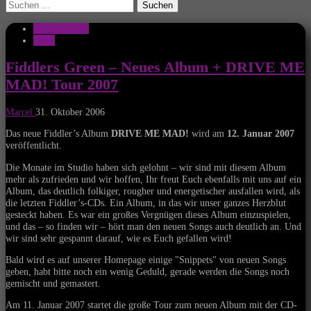
Suchen
nach:
Musik Aktuell
News
Fiddlers Green – Neues Album + DRIVE ME
MAD! Tour 2007
Marcel
31. Oktober 2006
Das neue Fiddler’s Album
DRIVE ME MAD!
wird am
12. Januar 2007
veröffentlicht.
Die Monate im Studio haben sich gelohnt – wir sind mit diesem Album
mehr als zufrieden und wir hoffen, Ihr freut Euch ebenfalls mit uns auf ein
Album, das deutlich folkiger, rougher und energetischer ausfallen wird, als
die letzten Fiddler’s-CDs. Ein Album, in das wir unser ganzes Herzblut
gesteckt haben. Es war ein großes Vergnügen dieses Album einzuspielen,
und das – so finden wir – hört man den neuen Songs auch deutlich an. Und
wir sind sehr gespannt darauf, wie es Euch gefallen wird!
Bald wird es auf unserer Homepage einige "Snippets" von neuen Songs
geben, habt bitte noch ein wenig Geduld, gerade werden die Songs noch
gemischt und gemastert.
Am 11. Januar 2007 startet die große Tour zum neuen Album mit der CD-