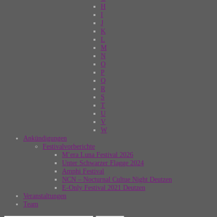
H
I
J
K
L
M
N
O
P
Q
R
S
T
U
V
W
Ankündigungen
Festivalvorberichte
M’era Luna Festival 2026
Unter Schwarzer Flagge 2024
Amphi Festival
NCN – Nocturnal Cultue Night Deutzen
E-Only Festival 2021 Deutzen
Veranstaltungen
Team