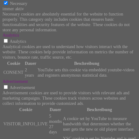
Necessary
immer aktiv
Necessary cookies are absolutely essential for the website to function
properly. This category only includes cookies that ensures basic
functionalities and security features of the website. These cookies do not
store any personal information.
Analytics
Analytics
Analytical cookies are used to understand how visitors interact with the
website. These cookies help provide information on metrics the number of
visitors, bounce rate, traffic source, etc.
Cookie
Dauer
Beschreibung
2
YouTube sets this cookie via embedded youtube-videos
CONSENT
years
and registers anonymous statistical data.
Advertisement
Advertisement
Advertisement cookies are used to provide visitors with relevant ads and
marketing campaigns. These cookies track visitors across websites and
collect information to provide customized ads.
Cookie
Dauer
Beschreibung
5
A cookie set by YouTube to measure
months
VISITOR_INFO1_LIVE
bandwidth that determines whether the
27
user gets the new or old player interface.
days
YSC cookie is set by Youtube and is used