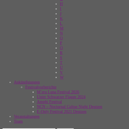
H
I
J
K
L
M
N
O
P
Q
R
S
T
U
V
W
Ankündigungen
Festivalvorberichte
M’era Luna Festival 2026
Unter Schwarzer Flagge 2024
Amphi Festival
NCN – Nocturnal Cultue Night Deutzen
E-Only Festival 2021 Deutzen
Veranstaltungen
Team