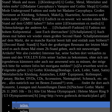
Stand! Musik and more.. [i]Kleidergruft[/i] Gothic, Metal, Mittelalter und
vieles mehr! [i]Madame Casyophaya´s Vampire und Gothic Shop[/i] Gothic
Mode Underground Fashion und mehr bei Madame Casyophaya. Großes
Sortiment an Kleidung, Schmuck, MakeUp, Haarteilen, Accessoires und
vieles mehr! [i]Met- Stand[/i] Endlich ist es soweit: wir werden einen Met-
Stand auf dem GMIII haben!!! Infos unter [i]Ornamentum ex medio[/i]
Schmuckdesign der anderen Art…. [i]Schadstoff-Fashion[/i] Fashion mit
hohem Kultpotential …lasst Euch überraschen! [i]Schallplatten[/i] Auch
dieses mal haben wir wieder einen großen Second Hand- Schallplattenstand
auf dem Markt, der so manche Rarität bereit hält und einlädt zum Stöbern!!
[i]Second Hand- Stand[/i] Nach der großartigen Resonanz der letzten Male
wird es auch dieses Mal einen 2h-Stand geben, auch mit neuwertigen
Artikeln! Wer also (wieder) Interesse hat, seine Sachen dort verkaufen zu
lassen und den VOLLEN Erlös seiner Sachen zu bekommen, ohne sich um
irgendetwas kümmern oder auch nur anwesend sein zu müssen, der möge
sich bitte für weitere Infos bei morigana melden!! [u]Zu erwerben wird es
Folgendes geben: [/u] Gothic Kleidung(Bondage, Lack, Leder, Samt, Satin)
Mittelalterliche Kleidung, Asiatisches, LARP- Equipment, Rollenspiel,
Fantasy, Bücher, DVDs, CDs, Accessoires, Nietengürtel, Schmuck, etc. etc.
etc., alles natürlich nur im Besten Zustand!!) uvm……..findet ihr dort auch
Konzerte, Lesungen und Ausstellungen.Daten:[b]Nächster Gothic Markt:
26.11.2005 16h – 1h | Alte Uni Mensa Olympiapark | Helene Mayer Ring 9
| U3 Olympiazentrum[/b] [img=http://www.gothrock.de/markt/plan1.gif]
teilen
teilen