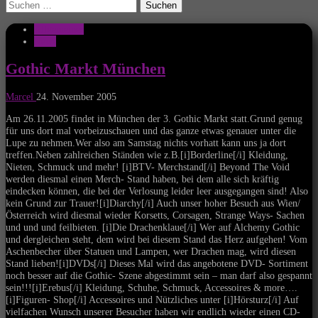
Suchen
nach:
Allgemeines
News
Gothic Markt München
Marcel
24. November 2005
Am 26.11.2005 findet in München der 3. Gothic Markt statt.Grund genug
für uns dort mal vorbeizuschauen und das ganze etwas genauer unter die
Lupe zu nehmen.Wer also am Samstag nichts vorhatt kann uns ja dort
treffen.Neben zahlreichen Ständen wie z.B.[i]Borderline[/i] Kleidung,
Nieten, Schmuck und mehr! [i]BTV- Merchstand[/i] Beyond The Void
werden diesmal einen Merch- Stand haben, bei dem alle sich kräftig
eindecken können, die bei der Verlosung leider leer ausgegangen sind! Also
kein Grund zur Trauer![i]Diarchy[/i] Auch unser hoher Besuch aus Wien/
Österreich wird diesmal wieder Korsetts, Corsagen, Strange Ways- Sachen
und und und feilbieten. [i]Die Drachenklaue[/i] Wer auf Alchemy Gothic
und dergleichen steht, dem wird bei diesem Stand das Herz aufgehen! Vom
Aschenbecher über Statuen und Lampen, wer Drachen mag, wird diesen
Stand lieben![i]DVDs[/i] Dieses Mal wird das angebotene DVD- Sortiment
noch besser auf die Gothic- Szene abgestimmt sein – man darf also gespannt
sein!!![i]Erebus[/i] Kleidung, Schuhe, Schmuck, Accessoires & more….
[i]Figuren- Shop[/i] Accessoires und Nützliches unter [i]Hörsturz[/i] Auf
vielfachen Wunsch unserer Besucher haben wir endlich wieder einen CD-