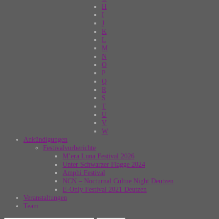
H
I
J
K
L
M
N
O
P
Q
R
S
T
U
V
W
Ankündigungen
Festivalvorberichte
M’era Luna Festival 2026
Unter Schwarzer Flagge 2024
Amphi Festival
NCN – Nocturnal Cultue Night Deutzen
E-Only Festival 2021 Deutzen
Veranstaltungen
Team