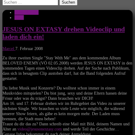
Suchen
nach:
Musik Aktuell
News
JESUS ON EXTASY drehen Videoclip und
laden dich ein!
Marcel
7. Februar 2008
Zu ihrer zweiten Single "Stay With Me" aus dem kommenden Album
BELOVED ENEMY (VÖ 02.05.2008) werden JESUS ON EXTASY in den
kommenden Tagen einen Videoclip drehen. Auf der Suche nach Publikum,
dass sich in besagtem Clip austoben darf, hat die Band folgenden Aufruf
gestartet.
Du liebst Musik und Konzerte? Du wolltest schon immer in einem
Musikvideo mitspielen? Du bist jung, sexy und deine Eltern hassen deine
Frisur oder was du trägst? Dann brauchen wir DICH!
Am 16. und 17. Februar drehen wir im Ruhrgebiet das Video zu unserer
nächsten Single. Wir brauchen so viele Leute wie möglich, die während
unserer Show feiern, als gäbe es kein morgen mehr. Der Laden muss
brennen, die Stadt muss beben!
Traust du dir das zu? Dann schreib eine Mail mit Bild, deinem Namen und
Alter an
video@jesusonextasy.com
und werde Teil der Geschichte…
Genaue Infos bekommst du nach deiner Anmeldung.