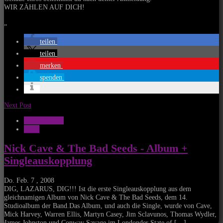
WIR ZÄHLEN AUF DICH!
„
teilen
teilen
merken
spenden
Next Post
Musik Aktuell
News
Nick Cave & The Bad Seeds - Album +
Singleauskopplung
Do. Feb. 7 , 2008
DIG, LAZARUS, DIG!!! Ist die erste Singleauskopplung aus dem
gleichnamigen Album von Nick Cave & The Bad Seeds, dem 14.
Studioalbum der Band.Das Album, und auch die Single, wurde von Cave,
Mick Harvey, Warren Ellis, Martyn Casey, Jim Sclavunos, Thomas Wydler,
James Johnston und Conway Savage im Londonder State of […]