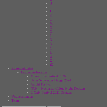
H
I
J
K
L
M
N
O
P
Q
R
S
T
U
V
W
Ankündigungen
Festivalvorberichte
M’era Luna Festival 2026
Unter Schwarzer Flagge 2024
Amphi Festival
NCN – Nocturnal Cultue Night Deutzen
E-Only Festival 2021 Deutzen
Veranstaltungen
Team