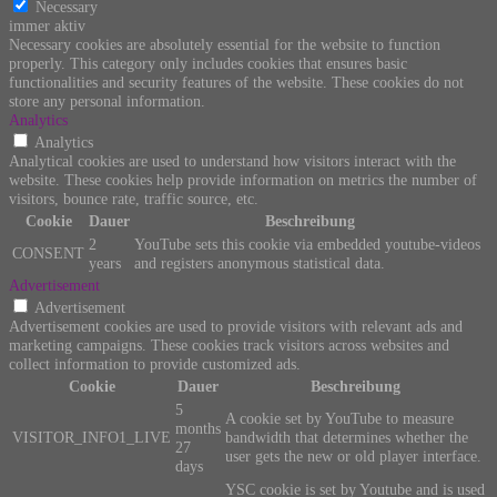
Necessary
immer aktiv
Necessary cookies are absolutely essential for the website to function
properly. This category only includes cookies that ensures basic
functionalities and security features of the website. These cookies do not
store any personal information.
Analytics
Analytics
Analytical cookies are used to understand how visitors interact with the
website. These cookies help provide information on metrics the number of
visitors, bounce rate, traffic source, etc.
Cookie
Dauer
Beschreibung
2
YouTube sets this cookie via embedded youtube-videos
CONSENT
years
and registers anonymous statistical data.
Advertisement
Advertisement
Advertisement cookies are used to provide visitors with relevant ads and
marketing campaigns. These cookies track visitors across websites and
collect information to provide customized ads.
Cookie
Dauer
Beschreibung
5
A cookie set by YouTube to measure
months
VISITOR_INFO1_LIVE
bandwidth that determines whether the
27
user gets the new or old player interface.
days
YSC cookie is set by Youtube and is used