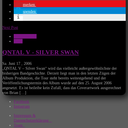
merken
spenden
Next Post
Musik Aktuell
News
QNTAL V - SILVER SWAN
Sa. Juni 17 , 2006
„QNTAL V – Silver Swan“ wird das vielleicht außergewöhnlichste der
bisherigen Bandgeschichte. Derzeit liegt man in den letzten Zügen der
Album Produktion, die Tour steht bereits weitestgehend und der
Veröffentlichungstermin des Album wurde auf den 25. August 2006
angesetzt. Es ist beileibe kein Zufall, dass das Coverartwork ausgerechnet
von Brian […]
Facebook
Instagram
Impressum &
Datenschutzerklärung
Team