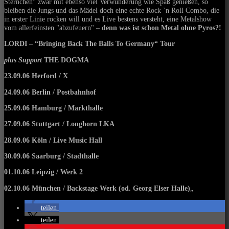
Sternchen" zwar mit ebenso viel Verwunderung wie Spaß genießen, so
bleiben die Jungs und das Mädel doch eine echte Rock `n Roll Combo, die
in erster Linie rocken will und es Live bestens versteht, eine Metalshow
vom allerfeinsten "abzufeuern" –
denn was ist schon Metal ohne Pyros?!
LORDI – “Bringing Back The Balls To Germany“ Tour
plus Support
THE DOGMA
23.09.06 Herford / X
24.09.06 Berlin / Postbahnhof
25.09.06 Hamburg / Markthalle
27.09.06 Stuttgart / Longhorn LKA
28.09.06 Köln / Live Music Hall
30.09.06 Saarburg / Stadthalle
01.10.06 Leipzig / Werk 2
02.10.06 München / Backstage Werk (od. Georg Elser Halle)
„
teilen
teilen