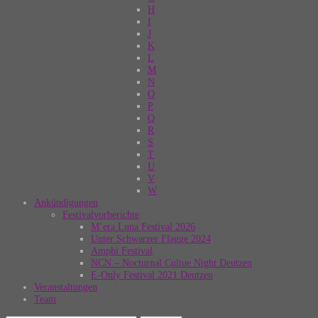
H
I
J
K
L
M
N
O
P
Q
R
S
T
U
V
W
Ankündigungen
Festivalvorberichte
M’era Luna Festival 2026
Unter Schwarzer Flagge 2024
Amphi Festival
NCN – Nocturnal Cultue Night Deutzen
E-Only Festival 2021 Deutzen
Veranstaltungen
Team