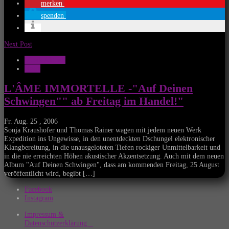
merken
spenden
Next Post
Musik Aktuell
News
L'ÂME IMMORTELLE -"Auf Deinen
Schwingen"" ab Freitag im Handel!"
Fr. Aug. 25 , 2006
Sonja Kraushofer und Thomas Rainer wagen mit jedem neuen Werk
Expedition ins Ungewisse, in den unentdeckten Dschungel elektronischer
Klangbereitung, in die unausgeloteten Tiefen rockiger Unmittelbarkeit und
in die nie erreichten Höhen akustischer Akzentsetzung. Auch mit dem neuen
Album "Auf Deinen Schwingen", dass am kommenden Freitag, 25 August
veröffentlicht wird, begibt […]
Facebook
Instagram
Impressum &
Datenschutzerklärung