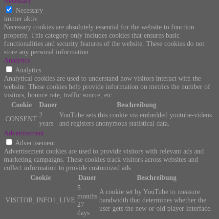
Necessary
Necessary
immer aktiv
Necessary cookies are absolutely essential for the website to function
properly. This category only includes cookies that ensures basic
functionalities and security features of the website. These cookies do not
store any personal information.
Analytics
Analytics
Analytical cookies are used to understand how visitors interact with the
website. These cookies help provide information on metrics the number of
visitors, bounce rate, traffic source, etc.
Cookie
Dauer
Beschreibung
2
YouTube sets this cookie via embedded youtube-videos
CONSENT
years
and registers anonymous statistical data.
Advertisement
Advertisement
Advertisement cookies are used to provide visitors with relevant ads and
marketing campaigns. These cookies track visitors across websites and
collect information to provide customized ads.
Cookie
Dauer
Beschreibung
5
A cookie set by YouTube to measure
months
VISITOR_INFO1_LIVE
bandwidth that determines whether the
27
user gets the new or old player interface.
days