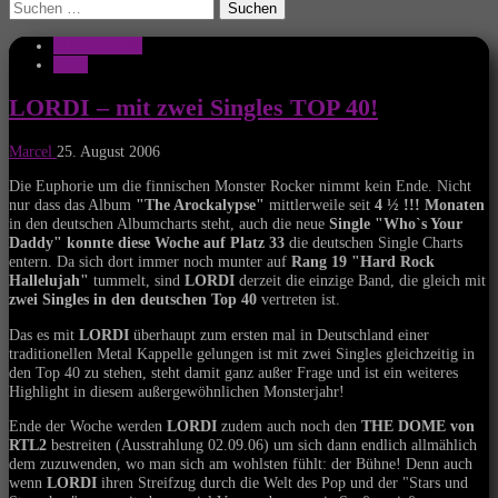
Suchen
nach:
Musik Aktuell
News
LORDI – mit zwei Singles TOP 40!
Marcel
25. August 2006
Die Euphorie um die finnischen Monster Rocker nimmt kein Ende. Nicht
nur dass das Album
"The Arockalypse"
mittlerweile seit
4 ½ !!! Monaten
in den deutschen Albumcharts steht, auch
die neue
Single "Who`s Your
Daddy"
konnte diese Woche
auf Platz 33
die deutschen Single Charts
entern. Da sich dort immer noch munter auf
Rang 19 "Hard Rock
Hallelujah"
tummelt, sind
LORDI
derzeit die einzige Band, die gleich mit
zwei Singles in den deutschen Top 40
vertreten ist.
Das es mit
LORDI
überhaupt zum
ersten mal in Deutschland einer
traditionellen Metal Kappelle gelungen ist mit zwei Singles gleichzeitig in
den Top 40 zu stehen, steht damit ganz außer Frage und ist ein weiteres
Highlight in diesem außergewöhnlichen Monsterjahr!
Ende der Woche werden
LORDI
zudem auch noch den
THE DOME von
RTL2
bestreiten (Ausstrahlung 02.09.06) um sich dann endlich allmählich
dem zuzuwenden, wo man sich am wohlsten fühlt: der Bühne! Denn auch
wenn
LORDI
ihren Streifzug durch die Welt des Pop und der "Stars und