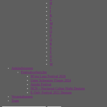
H
I
J
K
L
M
N
O
P
Q
R
S
T
U
V
W
Ankündigungen
Festivalvorberichte
M’era Luna Festival 2026
Unter Schwarzer Flagge 2024
Amphi Festival
NCN – Nocturnal Cultue Night Deutzen
E-Only Festival 2021 Deutzen
Veranstaltungen
Team