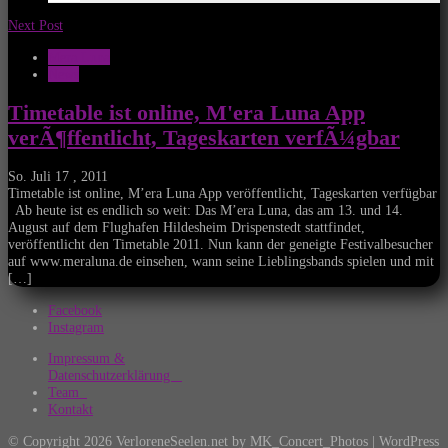
Next Post
Mera Luna
News
Timetable ist online, M'era Luna App
verÃ¶ffentlicht, Tageskarten verfÃ¼gbar
So. Juli 17 , 2011
Timetable ist online, M’era Luna App veröffentlicht, Tageskarten verfügbar
Ab heute ist es endlich so weit: Das M’era Luna, das am 13. und 14.
August auf dem Flughafen Hildesheim Drispenstedt stattfindet,
veröffentlicht den Timetable 2011. Nun kann der geneigte Festivalbesucher
auf www.meraluna.de einsehen, wann seine Lieblingsbands spielen und mit
[…]
Facebook
Instagram
Impressum &
Datenschutzerklärung
Team
Kontakt
© Copyright 2026 VerloreneSeelen.net by MK_Concert_Photos | WordPress