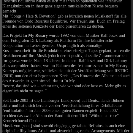
Rosarius Equilibrio haben es sich mit ihren so opulenten wie intensiven
Klangskulpturen in ihrer ganz eigenen musikalischen Nische bequem
gemacht.
Mit "Songs 4 Hate & Devotion" gab es kürzlich neuen Musikstoff für alle
Freunde von Ordo Rosarius Equilibrio. Wir freuen uns, Euch am Freitag
eines der seltenen Konzerte der Band präsentieren zu dürfen.
Das Projekt
In My Rosary
wurde 1992 von dem Musiker Ralf Jesek und
dem Fotografen Dirk Lakomy als Plattform für ihre künstlerische
Kooperation ins Leben gerufen. Ursprünglich als einmalige
Zusammenarbeit für die Produktion eines einzigen Tapes geplant, waren die
Reaktionen auf ihre Musik jedoch derart positiv, dass die Zusammenarbeit
fortgesetzt wurde. Nach 18 Jahren, in denen Ralf Jesek und Dirk Lakomy
alles ausprobiert haben, was im Rahmen des fest umrissenen In My Rosary-
Konzepts möglich war, schließen sie mit der Veröffentlichung von RETRO
(2010) nun den einst begonnenen Kreis. „Das Konzept des Albums und auch
des Artworks ist ganz simpel: das ist In My
Rosary, das sind wir – nehmt uns, wie wir sind oder lasst es. Mehr gibt es
eigentlich nicht zu sagen.“
Seit Ende 2003 ist die Hamburger Band
[soon]
auf Deutschlands Bühnen
aktiv und hatte sich bereits vor der Veröffentlichung ihres Debütalbums
"end isolation" im Jahr 2006 einen guten Namen erspielt. Ende 2007
erschien das zweite Album der Band mit dem Titel "Without a Trace“.
Kennzeichnend für die
Musik von [soon] sind sowohl eingängig gestaltete Refrains als auch eine
originelle Rhythmus-Arbeit und abwechslungsreiche Arrangements. Mit der