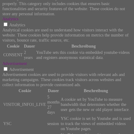
properly. This category only includes cookies that ensures basic
functionalities and security features of the website. These cookies do not
store any personal information.
Analytics
Analytics
Analytical cookies are used to understand how visitors interact with the
website. These cookies help provide information on metrics the number of
visitors, bounce rate, traffic source, etc.
Cookie
Dauer
Beschreibung
2
YouTube sets this cookie via embedded youtube-videos
CONSENT
years
and registers anonymous statistical data.
Advertisement
Advertisement
Advertisement cookies are used to provide visitors with relevant ads and
marketing campaigns. These cookies track visitors across websites and
collect information to provide customized ads.
Cookie
Dauer
Beschreibung
5
A cookie set by YouTube to measure
months
VISITOR_INFO1_LIVE
bandwidth that determines whether the
27
user gets the new or old player interface.
days
YSC cookie is set by Youtube and is used
YSC
session
to track the views of embedded videos
on Youtube pages.