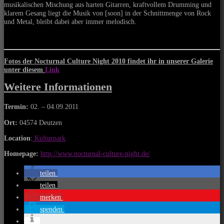
musikalischen Mischung aus harten Gitarren, kraftvollem Drumming und
klarem Gesang liegt die Musik von [soon] in der Schnittmenge von Rock
und Metal, bleibt dabei aber immer melodisch.
Fotos der Nocturnal Culture Night 2010
findet ihr in unserer Galerie
unter diesem
Link
Weitere Informationen
Termin:
02. – 04.09.2011
Ort:
04574 Deutzen
Location
:
Kulturpark
Homepage:
http://www.nocturnal-culture-night.de/
teilen
teilen
merken
spenden