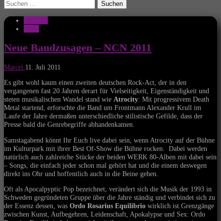
Suchen
nach:
Festivals
News
Neue Bandzusagen – NCN 2011
Marcel
11. Juli 2011
Es gibt wohl kaum einen zweiten deutschen Rock-Act, der in den
vergangenen fast 20 Jahren derart für Vielseitigkeit, Eigenständigkeit und
steten musikalischen Wandel stand wie
Atrocity
: Mit progressivem Death
Metal startend, erforschte die Band um Frontmann Alexander Krull im
Laufe der Jahre dermaßen unterschiedliche stilistische Gefilde, dass der
Presse bald die Genrebegriffe abhandenkamen.
Samstagabend könnt Ihr Euch live dabei sein, wenn Atrocity auf der Bühne
im Kulturpark mit ihrer Best Of-Show die Bühne rocken. Dabei werden
natürlich auch zahlreiche Stücke der beiden WERK 80-Alben mit dabei sein
– Songs, die einfach jeder schon mal gehört hat und die einem deswegen
direkt ins Ohr und hoffentlich auch in die Beine gehen.
Oft als Apocalpyptic Pop bezeichnet, verändert sich die Musik der 1993 in
Schweden gegründeten Gruppe über die Jahre ständig und verbindet sich zu
der Essenz dessen, was
Ordo Rosarius Equilibrio
wirklich ist.Grenzgänge
zwischen Kunst, Aufbegehren, Leidenschaft, Apokalypse und Sex: Ordo