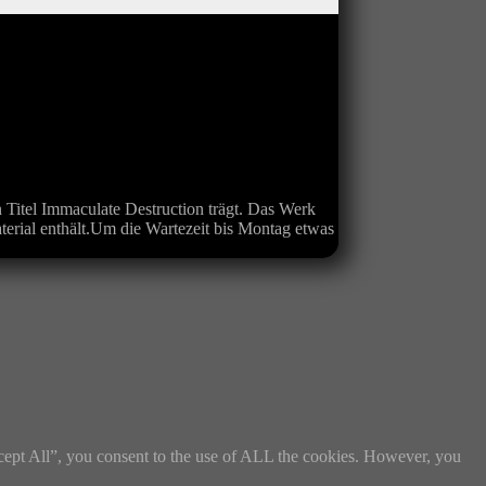
itel Immaculate Destruction trägt. Das Werk
terial enthält.Um die Wartezeit bis Montag etwas
cept All”, you consent to the use of ALL the cookies. However, you