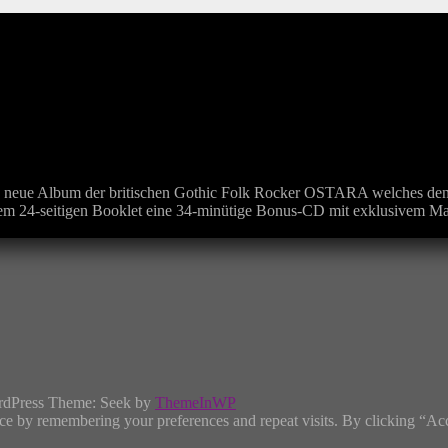
e neue Album der britischen Gothic Folk Rocker OSTARA welches den T
 einem 24-seitigen Booklet eine 34-minütige Bonus-CD mit exklusivem Ma
rdPress Theme: Seek by
ThemeInWP
ce by remembering your preferences and repeat visits. By clicking “Ac