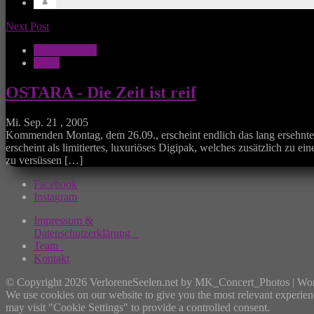
Next Post
Musik Aktuell
News
OSTARA - Die Zeit ist reif
Mi. Sep. 21 , 2005
Kommenden Montag, dem 26.09., erscheint endlich das lang ersehnt
erscheint als limitiertes, luxuriöses Digipak, welches zusätzlich zu
zu versüssen […]
Facebook
Instagram
Impressum &
Datenschutzerklärung
Team
Kontakt
© Copyright 2026 VerloreneSeelen.net by MK_Concert_Photos | Wo
We use cookies on our website to give you the most relevant experien
may visit "Cookie Settings" to provide a controlled consent.