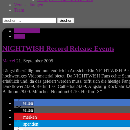
Veranstaltungen
Team
Suchen
nach:
Musik Aktuell
News
NIGHTWISH Record Release Events
Marcel
21. September 2005
Längst überfällig und nun endlich in Aussicht: Ein NIGHTWISH Best
hochwertiges Videomaterial bietet. Da NIGHTWISH Fans echte Sammle
erhältlich und, da das gefeiert werden muss, trifft sich die hiesig
Darkflower23.09. Berlin Last Cathedral24.09. Augsburg Rockfabri
Ballroom28.09. München Nerodom01.10. Herford X“
teilen
teilen
merken
spenden