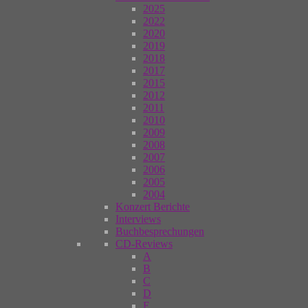
2025
2022
2020
2019
2018
2017
2015
2012
2011
2010
2009
2008
2007
2006
2005
2004
Konzert Berichte
Interviews
Buchbesprechungen
CD-Reviews
A
B
C
D
E