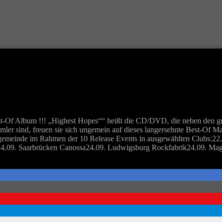
-Of Album !!! „Highest Hopes““ heißt die CD/DVD, die neben den gro
r sind, freuen sie sich ungemein auf dieses langersehnte Best-Of M
e Fangemeinde im Rahmen der 10 Release Events in ausgewählten Clubs:2
k24.09. Saarbrücken Canossa24.09. Ludwigsburg Rockfabrik24.09. M