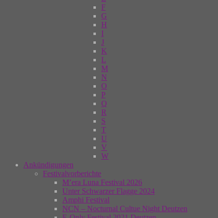
F
G
H
I
J
K
L
M
N
O
P
Q
R
S
T
U
V
W
Ankündigungen
Festivalvorberichte
M’era Luna Festival 2026
Unter Schwarzer Flagge 2024
Amphi Festival
NCN – Nocturnal Cultue Night Deutzen
E-Only Festival 2021 Deutzen