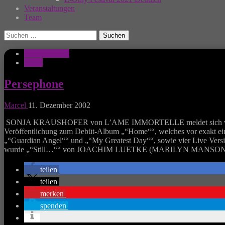
Veranstaltungen
Team
Suchen
nach:
Musik Aktuell
News
Persephone
Marcel
11. Dezember 2002
SONJA KRAUSHOFER von L’AME IMMORTELLE meldet sich wieder mi
Veröffentlichung zum Debüt-Album „“Home““, welches vor exakt eine
„“Guardian Angel““ und „“My Greatest Day““, sowie vier Live V
wurde „“Still…““ von JOACHIM LUETKE (MARILYN MANSON, SOP
teilen
teilen
merken
spenden