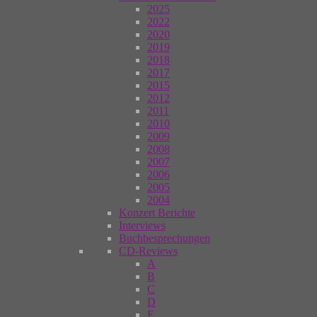
2025
2022
2020
2019
2018
2017
2015
2012
2011
2010
2009
2008
2007
2006
2005
2004
Konzert Berichte
Interviews
Buchbesprechungen
CD-Reviews
A
B
C
D
E