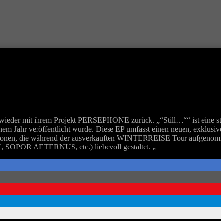
t ihrem Projekt PERSEPHONE zurück. „“Still…““ ist eine streng
m Jahr veröffentlicht wurde. Diese EP umfasst einen neuen, exklusive
ersionen, die während der ausverkauften WINTERREISE Tour aufgen
OR AETERNUS, etc.) liebevoll gestaltet. „