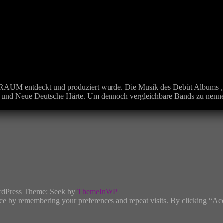
UM entdeckt und produziert wurde. Die Musik des Debüt Albums „“Tro
ssik und Neue Deutsche Härte. Um dennoch vergleichbare Bands zu n
rdPress Theme: Seek by
ThemeInWP
ce by remembering your preferences and repeat visits. By clicking “Ac