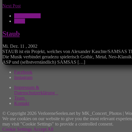
Next Post
Musik Aktuell
News
Staub
Mi. Dez. 11 , 2002
STAUB ist ein Projekt, welches von Alexander Kaschte/SAMSAS TRA
Die Musik verbindet geradezu spielerisch Gothic, Metal, Neo-Kla
ASP und (selbstverständlich) SAMSAS […]
Facebook
Instagram
Impressum &
Datenschutzerklärung
Team
Kontakt
© Copyright 2026 VerloreneSeelen.net by MK_Concert_Photos | Wo
We use cookies on our website to give you the most relevant experien
may visit "Cookie Settings" to provide a controlled consent.
Cookie Settings
Accept All