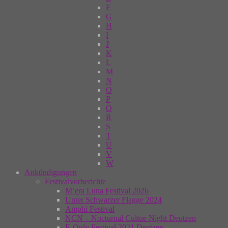
F
G
H
I
J
K
L
M
N
O
P
Q
R
S
T
U
V
W
Ankündigungen
Festivalvorberichte
M’era Luna Festival 2026
Unter Schwarzer Flagge 2024
Amphi Festival
NCN – Nocturnal Cultue Night Deutzen
E-Only Festival 2021 Deutzen