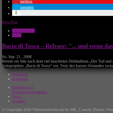
merken
spenden
Next Post
Musik Aktuell
News
Bacio di Tosca – Release: "... und wenn da
So. Sep. 21 , 2008
Bereits ein Jahr nach dem viel beachteten Debütalbum „Der Tod und
Soloprojektes „Bacio di Tosca“ vor. Trotz des kurzen Abstandes zwis
Facebook
Instagram
Impressum &
Datenschutzerklärung
Team
Kontakt
© Copyright 2026 VerloreneSeelen.net by MK_Concert_Photos | Wo