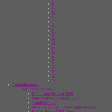
F
G
H
I
J
K
L
M
N
O
P
Q
R
S
T
U
V
W
Ankündigungen
Festivalvorberichte
M’era Luna Festival 2026
Unter Schwarzer Flagge 2024
Amphi Festival
NCN – Nocturnal Cultue Night Deutzen
E-Only Festival 2021 Deutzen