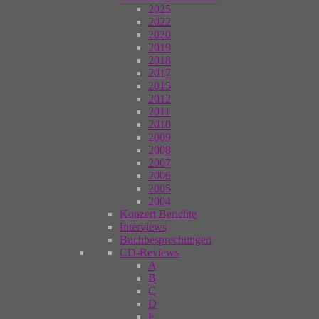
2025
2022
2020
2019
2018
2017
2015
2012
2011
2010
2009
2008
2007
2006
2005
2004
Konzert Berichte
Interviews
Buchbesprechungen
CD-Reviews
A
B
C
D
E