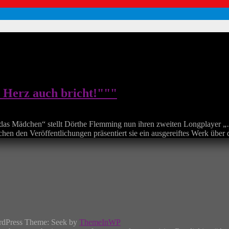
s Herz auch bricht!"""
 das Mädchen“ stellt Dörthe Flemming nun ihren zweiten Longplayer „
chen den Veröffentlichungen präsentiert sie ein ausgereiftes Werk übe
rdPress Theme: Seek by
ThemeInWP