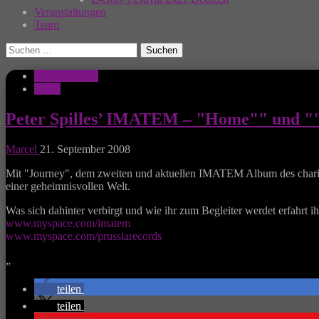
Veranstaltungen
Team
Suchen
nach:
Musik Aktuell
News
Peter Spilles’ IMATEM – "Home"" und "
Marcel
21. September 2008
Mit "Journey", dem zweiten und aktuellen IMATEM Album des charism
einer geheimnisvollen Welt.
Was sich dahinter verbirgt und wie ihr zum Begleiter werdet erfahrt ih
www.myspace.com/imatem
www.myspace.com/prussiarecords
„
teilen
teilen