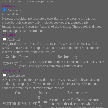
may affect your browsing experience.
Necessary
Necessary
immer aktiv
Necessary cookies are absolutely essential for the website to function
properly. This category only includes cookies that ensures basic
functionalities and security features of the website. These cookies do not
store any personal information.
Analytics
Analytics
Analytical cookies are used to understand how visitors interact with the
website. These cookies help provide information on metrics the number of
visitors, bounce rate, traffic source, etc.
Cookie
Dauer
Beschreibung
2
YouTube sets this cookie via embedded youtube-videos
CONSENT
years
and registers anonymous statistical data.
Advertisement
Advertisement
Advertisement cookies are used to provide visitors with relevant ads and
marketing campaigns. These cookies track visitors across websites and
collect information to provide customized ads.
Cookie
Dauer
Beschreibung
5
A cookie set by YouTube to measure
months
VISITOR_INFO1_LIVE
bandwidth that determines whether the
27
user gets the new or old player interface.