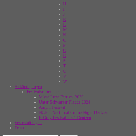
H
I
J
K
L
M
N
O
P
Q
R
S
T
U
V
W
Ankündigungen
Festivalvorberichte
M’era Luna Festival 2026
Unter Schwarzer Flagge 2024
Amphi Festival
NCN – Nocturnal Cultue Night Deutzen
E-Only Festival 2021 Deutzen
Veranstaltungen
Team