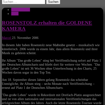
Suchen
nach:
Musik Aktuell
News
ROSENSTOLZ erhalten die GOLDENE
KAMERA
Marcel
23. November 2006
In diesem Jahr haben Rosenstolz neue Maßstäbe gesetzt – musikalisch wie
künstlerisch. 2006 wurde zu einem Jahr, dass allein Rosenstolz und ihrer
Musik zu gehören scheint.
Ihr Album "Das große Leben" stieg bei Veröffentlichung sofort auf Platz 1
der Deutschen Albumcharts und bliebt dort für weitere vier Wochen. "Das
große Leben" ist seit 36 Wochen ohne Unterbrechung in den Charts, 25
Wochen davon sogar in den Top Ten.
Am 18. September diesen Jahres gelang Rosenstolz das scheinbar
Unmögliche, ihr Album stieg – sechs Monate nach Veröffentlichung –
erneut auf Platz 1 der Deutschen Albumcharts.
"Das große Leben" wurde in Rekordzeit mit Dreifach-Platin ausgezeichnet
und ist von allen nationalen und internationalen Veröffentlichungen das
erfolgreichste Album des Jahres. Auch die letzte Rosenstolz-Tournee wurde