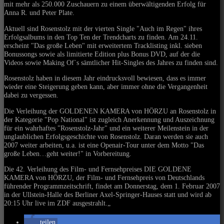
mit mehr als 250.000 Zuschauern zu einem überwältigenden Erfolg für
Anna R. und Peter Plate.
Aktuell sind Rosenstolz mit der vierten Single "Auch im Regen" ihres
Erfolgsalbums in den Top Ten der Trendcharts zu finden. Am 24.11.
erscheint "Das große Leben" mit erweitertem Tracklisting inkl. sieben
Bonussongs sowie als limitierte Edition plus Bonus DVD, auf der die
Videos sowie Making Of`s sämtlicher Hit-Singles des Jahres zu finden sind.
Rosenstolz haben in diesem Jahr eindrucksvoll bewiesen, dass es immer
wieder eine Steigerung geben kann, aber immer ohne die Vergangenheit
dabei zu vergessen.
Die Verleihung der GOLDENEN KAMERA von HÖRZU an Rosenstolz in
der Kategorie "Pop National" ist zugleich Anerkennung und Auszeichnung
für ein wahrhaftes "Rosenstolz-Jahr" und ein weiterer Meilenstein in der
unglaublichen Erfolgsgeschichte von Rosenstolz. Daran werden sie auch
2007 weiter arbeiten, u.a. ist eine Openair-Tour unter dem Motto "Das
große Leben…geht weiter!" in Vorbereitung.
Die 42. Verleihung des Film- und Fernsehpreises DIE GOLDENE
KAMERA von HÖRZU, der Film- und Fernsehpreis von Deutschlands
führender Programmzeitschrift, findet am Donnerstag, dem 1. Februar 2007
in der Ullstein-Halle des Berliner Axel-Springer-Hauses statt und wird ab
20:15 Uhr live im ZDF ausgestrahlt.
„
teilen