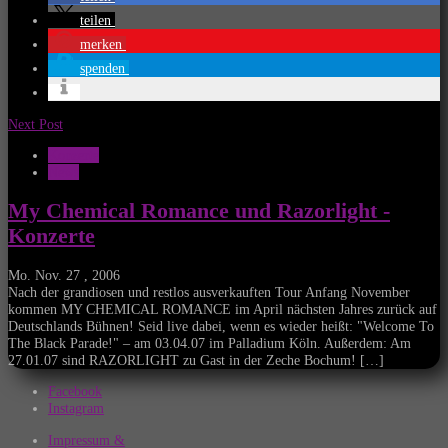
teilen
merken
spenden
Next Post
Konzerte
News
My Chemical Romance und Razorlight -
Konzerte
Mo. Nov. 27 , 2006
Nach der grandiosen und restlos ausverkauften Tour Anfang November
kommen MY CHEMICAL ROMANCE im April nächsten Jahres zurück auf
Deutschlands Bühnen! Seid live dabei, wenn es wieder heißt: "Welcome To
The Black Parade!" – am 03.04.07 im Palladium Köln. Außerdem: Am
27.01.07 sind RAZORLIGHT zu Gast in der Zeche Bochum! […]
Facebook
Instagram
Impressum &