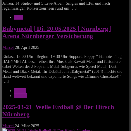
Jahren, 14 Studio- und 5 Live-Alben, Singles und EPs, und nach
regelmässigen Konzerttourneen rund um […]
News
Babymetal | Di. 20.05.2025 | Nürnberg |
Arena Nürnberger Versicherung
Marcel
28. April 2025
Einlass: 18:00 Uhr | Beginn: 19:30 Uhr Support: Poppy * Bambie Thug
BABYMETAL beschreiben ihre Musik als Kawaii Metal und fusionieren
dabei Welten des J-Pops mit Metal-Subgenres wie Speed Metal, Death
Metal und Black Metal. Ihr Debütalbum „Babymetal“ (2014) machte die
Band weltweit bekannt und exponierte Songs wie „Gimme Chocolate!!“
[…]
Galerie
Konzert
2025-03-21_Welle Erdball @ Der Hirsch
Nürnberg
Marcel
24. März 2025