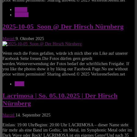
Galerie
Konzert
2025-10-05_Soon @ Der Hirsch Nürnberg
Marcel
9. Oktober 2025
Wenn euch die Fotos gefallen, würde ich mich über ein Like auf unserer
Facebook Seite freuen.Die Fotos dürfen gern geteilt
werden.Weiterverwendung der Fotos bedarf der schriftlichen Freigabe. If
you like the photos show it by liking our Facebook Page.No use without
prior written permission! Sharing allowed.© 2025 VerloreneSeelen.net
News
Lacrimosa | So. 05.10.2025 | Der Hirsch
Nürnberg
Marcel
14. September 2025
Einlass: 19:00 UhrBeginn: 20:00 Uhr LACRIMOSA – dieser Name steht
für mehr als eine Band im Gothic, im Metal, im Symphonic Metal oder im
Dark Wave oder Rock! LACRIMOSA ist ein eigenes Genre!Und nach 35