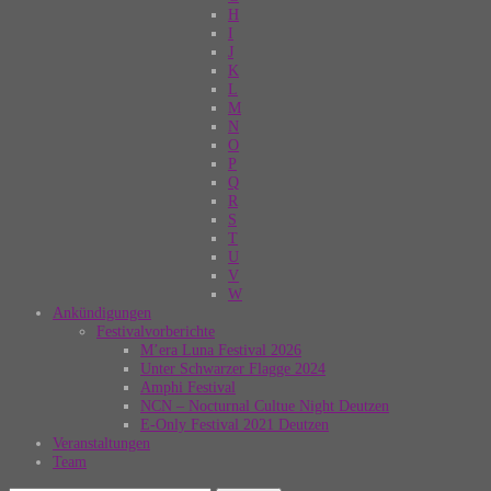
H
I
J
K
L
M
N
O
P
Q
R
S
T
U
V
W
Ankündigungen
Festivalvorberichte
M’era Luna Festival 2026
Unter Schwarzer Flagge 2024
Amphi Festival
NCN – Nocturnal Cultue Night Deutzen
E-Only Festival 2021 Deutzen
Veranstaltungen
Team