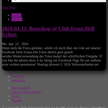
Next Post
Galerie
Konzert
2024-04-13_Rotoskop @ Club From Hell
Erfurt
Mo. Apr. 22 , 2024
Wenn euch die Fotos gefallen, würde ich mich über ein Like auf unserer
Facebook Seite freuen.Die Fotos dürfen gern geteilt
werden.Weiterverwendung der Fotos bedarf der schriftlichen Freigabe. If
you like the photos show it by liking our Facebook Page.No use without
prior written permission! Sharing allowed.© 2024 VerloreneSeelen.net
Facebook
Instagram
Impressum &
Datenschutzerklärung
Team
Kontakt
© Copyright 2026 VerloreneSeelen.net by MK_Concert_Photos | WordPress