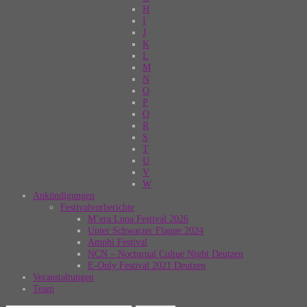
H
I
J
K
L
M
N
O
P
Q
R
S
T
U
V
W
Ankündigungen
Festivalvorberichte
M’era Luna Festival 2026
Unter Schwarzer Flagge 2024
Amphi Festival
NCN – Nocturnal Cultue Night Deutzen
E-Only Festival 2021 Deutzen
Veranstaltungen
Team