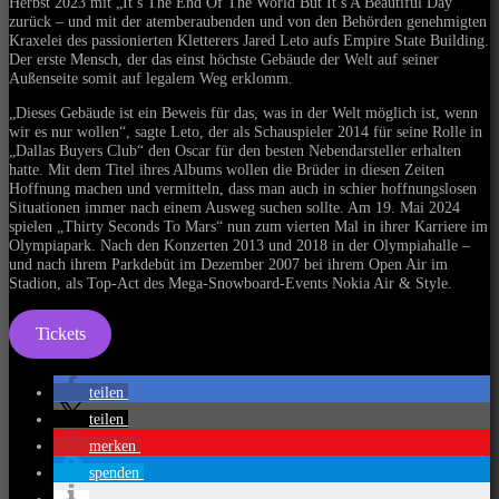
Herbst 2023 mit „It’s The End Of The World But It’s A Beautiful Day“
zurück – und mit der atemberaubenden und von den Behörden genehmigten
Kraxelei des passionierten Kletterers Jared Leto aufs Empire State Building.
Der erste Mensch, der das einst höchste Gebäude der Welt auf seiner
Außenseite somit auf legalem Weg erklomm.
„Dieses Gebäude ist ein Beweis für das, was in der Welt möglich ist, wenn
wir es nur wollen“, sagte Leto, der als Schauspieler 2014 für seine Rolle in
„Dallas Buyers Club“ den Oscar für den besten Nebendarsteller erhalten
hatte. Mit dem Titel ihres Albums wollen die Brüder in diesen Zeiten
Hoffnung machen und vermitteln, dass man auch in schier hoffnungslosen
Situationen immer nach einem Ausweg suchen sollte. Am 19. Mai 2024
spielen „Thirty Seconds To Mars“ nun zum vierten Mal in ihrer Karriere im
Olympiapark. Nach den Konzerten 2013 und 2018 in der Olympiahalle –
und nach ihrem Parkdebüt im Dezember 2007 bei ihrem Open Air im
Stadion, als Top-Act des Mega-Snowboard-Events Nokia Air & Style.
Tickets
teilen
teilen
merken
spenden