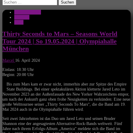
Suchen
nach:
Ankündigungen
Konzerte
News
Thirty Seconds to Mars – Seasons World
Tour 2024 | So 19.05.2024 | Olympiahalle
München
Marcel
16. April 2024
Einlass: 18:30 Uhr
Beginn: 20:00 Uhr
Bis zum Mars kam er zwar nicht, immerhin aber zur Spitze des Empire
State Buildings. Bei einer spektakulären Aktion kletterte Jared Leto im
November 2023 an der Außenfassade des New Yorker Wahrzeichens empor,
um nach der Ankunft ganz oben frohe Neuigkeiten zu verkünden: Eine neue
große Welttournee seiner „Thirty Seconds To Mars“, die die Band am 19.
Mai 2024 auch in die Olympiahalle führen wird.
Seit zwei Jahrzehnten ist das Duo um Jared Leto und seinen Bruder
Shannon eine der angesagtesten Alternative-Rock-Bands weltweit. Fünf
Jahre nach ihrem Erfolgs-Album „America“ meldete sich die Band im