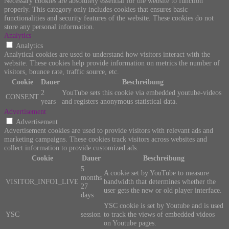
Necessary cookies are absolutely essential for the website to function
properly. This category only includes cookies that ensures basic
functionalities and security features of the website. These cookies do not
store any personal information.
Analytics
Analytics
Analytical cookies are used to understand how visitors interact with the
website. These cookies help provide information on metrics the number of
visitors, bounce rate, traffic source, etc.
Cookie
Dauer
Beschreibung
2
YouTube sets this cookie via embedded youtube-videos
CONSENT
years
and registers anonymous statistical data.
Advertisement
Advertisement
Advertisement cookies are used to provide visitors with relevant ads and
marketing campaigns. These cookies track visitors across websites and
collect information to provide customized ads.
Cookie
Dauer
Beschreibung
5
A cookie set by YouTube to measure
months
VISITOR_INFO1_LIVE
bandwidth that determines whether the
27
user gets the new or old player interface.
days
YSC cookie is set by Youtube and is used
YSC
session
to track the views of embedded videos
on Youtube pages.