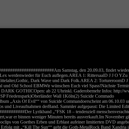
###############Am Samstag, den 20.09.03, findet wieder der
J Lex werdenwieder für Euch auflegen.AREA 1: RittersaalD J J O YZu 
ittelalter,Gothic, Dark Wave und Dark Folk.AREA 2: TortureroomD J 
rial und Old School EBMWir wünschen Euch viel Spass!Nächste Termi
DARK GOTHICOpen: ab 22 Uhrinkl. Gaderobemehr Infos: http://www
BSP Friedenspark)Oberländer Wall 1Köln(2) Suicide Commado
Axis Of Evil““ von Suicide Commandoerscheint am 06.10.03 und wi
eos und Liveaufnahmen derBand. Sammler aufgepasst: Die Limited Editi
########Der Lyrikband „“FSK 18 – tendenziell menschenverachten
rt,war er binnen weniger Minuten bereits ausverkauft.Im November gib
oclips von Goethes Erben und Erblast aufeiner limitierten DVD angeb
g mit „“Kill The Sun““ geht die Goth-MetalRock Band Xandria im