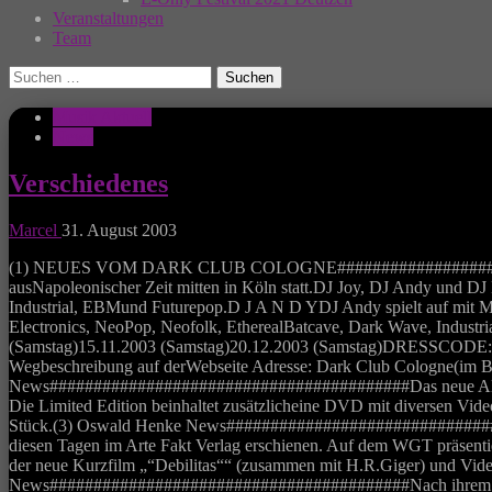
Veranstaltungen
Team
Suchen
nach:
Musik Aktuell
News
Verschiedenes
Marcel
31. August 2003
(1) NEUES VOM DARK CLUB COLOGNE##########################
ausNapoleonischer Zeit mitten in Köln statt.DJ Joy, DJ Andy und D
Industrial, EBMund Futurepop.D J A N D YDJ Andy spielt auf mit M
Electronics, NeoPop, Neofolk, EtherealBatcave, Dark Wave, Indust
(Samstag)15.11.2003 (Samstag)20.12.2003 (Samstag)DRESSCODE: 
Wegbeschreibung auf derWebseite Adresse: Dark Club Cologne(im 
News#########################################Das neue Album „
Die Limited Edition beinhaltet zusätzlicheine DVD mit diversen Vid
Stück.(3) Oswald Henke News#################################
diesen Tagen im Arte Fakt Verlag erschienen. Auf dem WGT präsentie
der neue Kurzfilm „“Debilitas““ (zusammen mit H.R.Giger) und Vide
News#########################################Nach ihrem Erfol