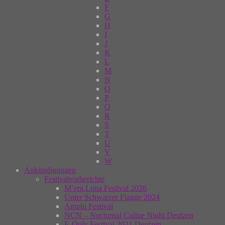
F
G
H
I
J
K
L
M
N
O
P
Q
R
S
T
U
V
W
Ankündigungen
Festivalvorberichte
M’era Luna Festival 2026
Unter Schwarzer Flagge 2024
Amphi Festival
NCN – Nocturnal Cultue Night Deutzen
E-Only Festival 2021 Deutzen