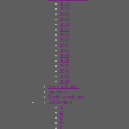
2025
2022
2020
2019
2018
2017
2015
2012
2011
2010
2009
2008
2007
2006
2005
2004
Konzert Berichte
Interviews
Buchbesprechungen
CD-Reviews
A
B
C
D
E