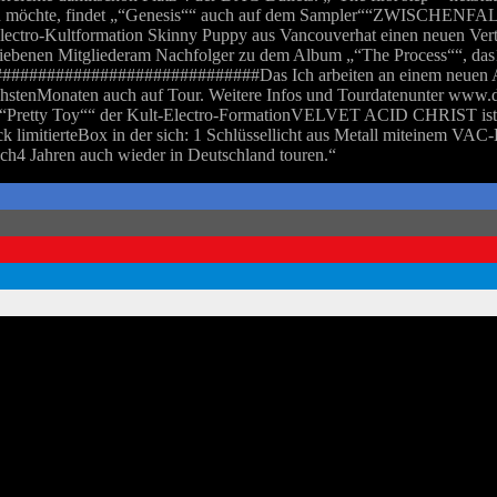
möchte, findet „“Genesis““ auch auf dem Sampler““ZWISCHENFALL 
-Kultformation Skinny Puppy aus Vancouverhat einen neuen Vertra
liebenen Mitgliederam Nachfolger zu dem Album „“The Process““, das1
##############################Das Ich arbeiten an einem neuen A
nächstenMonaten auch auf Tour. Weitere Infos und Tourdatenunter www.
ty Toy““ der Kult-Electro-FormationVELVET ACID CHRIST ist jetz
 limitierteBox in der sich: 1 Schlüssellicht aus Metall miteinem VAC
h4 Jahren auch wieder in Deutschland touren.“