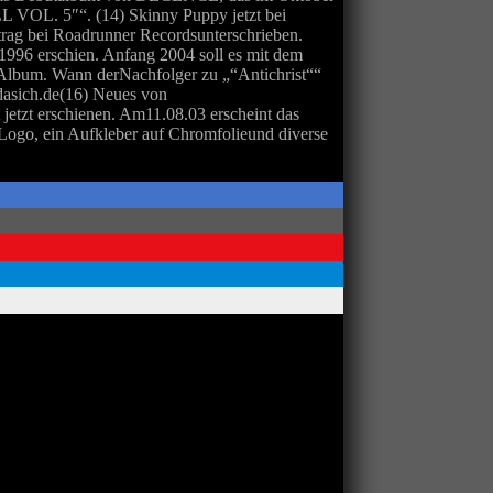
VOL. 5″“. (14) Skinny Puppy jetzt bei
g bei Roadrunner Recordsunterschrieben.
996 erschien. Anfang 2004 soll es mit dem
lbum. Wann derNachfolger zu „“Antichrist““
dasich.de(16) Neues von
t erschienen. Am11.08.03 erscheint das
-Logo, ein Aufkleber auf Chromfolieund diverse