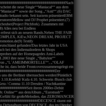
########################################Nach
rscheint die neue Single““Maniacal““ aus dem
““Maniacal““ sowie der Song „“Anti““.(6) DAC
dio bekannt sein. Seit kurzem präsentiertEBM
atorenMellow und DJ Prophet präsentiert.(7)
heuber(Project Pitchfork). Zusammen mit
8) Alles neu bei Endless
 erfreut sich an neuem Bands.Neben THE FAIR
 COMPLEX, KiEw,NEON DREAM, PROJECT
omotion.de(9) Testify
schland gefunden!Das letztes Jahr in USA
auch bei den Indiemailordern & Shops
Hörproben auf der Homepagedes Ami-Labels
003 ihre neue Single „“Babylon““
ersionen von „“L´AMEIMMORTELLE““, „“OLAF
e ist, dass beide Frontcoverzusammengelegt ein
##################################Der
 uns die Berliner überraschen werden!Pünktlich
3.10.Krefeld/ Kufa 4.10. Schwerin /Busch club
 Gera / Comma 11.10 Dresden / Nachtkantine
#############Seit ihrem 2000er-Debüt
Dr. Online““ aus demAlbum „“Eurotrash““
st das Gefühl für großeMelodien, das ZEROMANCER
##########################DECENCE räumt mit
eißtdas Debutalbum von DECENCE, das im Oktober