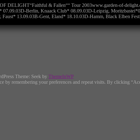
ELIGHT“Faithful & Fallen““ Tour 2003www.garden-of-delight.c
* 07.09.03D-Berlin, Knaack Club* 08.09.03D-Leipzig, Moritzbastei*
 Faust* 13.09.03B-Gent, Eland* 18.10.03D-Hamm, Black Elben Festiva
rdPress Theme: Seek by
ThemeInWP
ce by remembering your preferences and repeat visits. By clicking “Ac