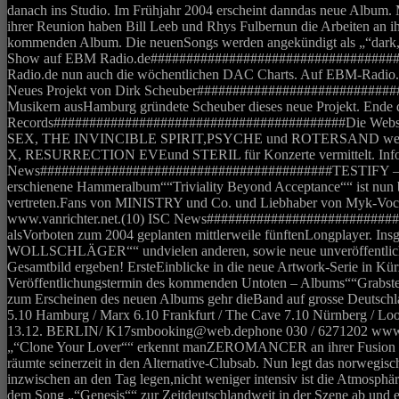
danach ins Studio. Im Frühjahr 2004 erscheint danndas neue Alb
ihrer Reunion haben Bill Leeb und Rhys Fulbernun die Arbeiten an i
kommenden Album. Die neuenSongs werden angekündigt als „“dark, f
Show auf EBM Radio.de#########################################
Radio.de nun auch die wöchentlichen DAC Charts. Auf EBM-Radio.d
Neues Projekt von Dirk Scheuber###############################
Musikern ausHamburg gründete Scheuber dieses neue Projekt. Ende des 
Records#########################################Die Website v
SEX, THE INVINCIBLE SPIRIT,PSYCHE und ROTERSAND w
X, RESURRECTION EVEund STERIL für Konzerte vermittelt. Infos, H
News#########################################TESTIFY – der bö
erschienene Hammeralbum““Triviality Beyond Acceptance““ ist nun be
vertreten.Fans von MINISTRY und Co. und Liebhaber von Myk-Vocals 
www.vanrichter.net.(10) ISC News###########################
alsVorboten zum 2004 geplanten mittlerweile fünftenLongplayer. 
WOLLSCHLÄGER““ undvielen anderen, sowie neue unveröffentlichte T
Gesamtbild ergeben! ErsteEinblicke in die neue Artwork-Serie i
Veröffentlichungstermin des kommenden Untoten – Albums““Grabsteinl
zum Erscheinen des neuen Albums gehr dieBand auf grosse Deutschl
5.10 Hamburg / Marx 6.10 Frankfurt / The Cave 7.10 Nürnberg / Loo
13.12. BERLIN/ K17smbooking@web.dephone 030 / 6271202 www.
„“Clone Your Lover““ erkennt manZEROMANCER an ihrer Fusion von 
räumte seinerzeit in den Alternative-Clubsab. Nun legt das norweg
inzwischen an den Tag legen,nicht weniger intensiv ist die Atm
dem Song „“Genesis““ zur Zeitdeutschlandweit in der Szene ab und 