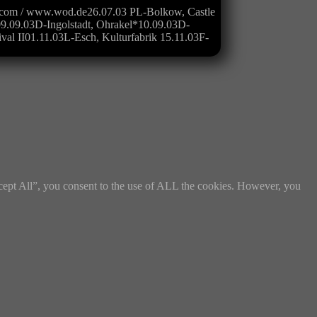
om / www.wod.de26.07.03 PL-Bolkow, Castle
09.09.03D-Ingolstadt, Ohrakel*10.09.03D-
l II01.11.03L-Esch, Kulturfabrik 15.11.03F-
cept All”, you consent to the use of ALL the cookies. However, you