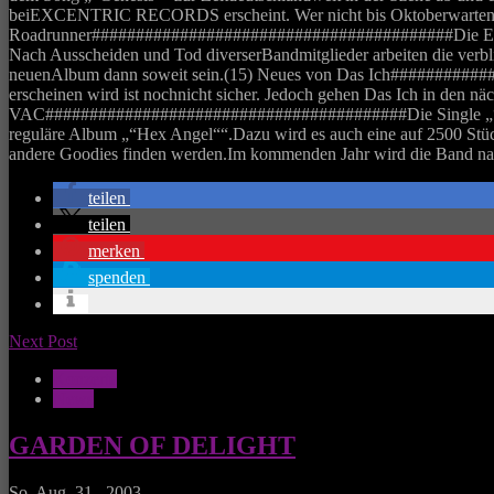
beiEXCENTRIC RECORDS erscheint. Wer nicht bis Oktoberwarten 
Roadrunner#########################################Die Electro
Nach Ausscheiden und Tod diverserBandmitglieder arbeiten die verb
neuenAlbum dann soweit sein.(15) Neues von Das Ich###########
erscheinen wird ist nochnicht sicher. Jedoch gehen Das Ich in den 
VAC#########################################Die Single „“Pret
reguläre Album „“Hex Angel““.Dazu wird es auch eine auf 2500 Stück
andere Goodies finden werden.Im kommenden Jahr wird die Band nac
teilen
teilen
merken
spenden
Next Post
Konzerte
News
GARDEN OF DELIGHT
So. Aug. 31 , 2003