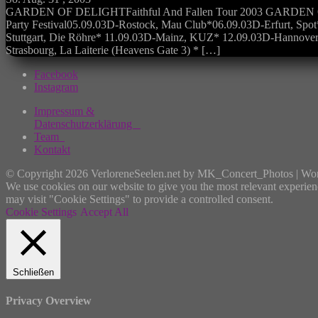
GARDEN OF DELIGHTFaithful And Fallen Tour 2003 GARDEN OF D
Party Festival05.09.03D-Rostock, Mau Club*06.09.03D-Erfurt, Spot
Stuttgart, Die Röhre* 11.09.03D-Mainz, KUZ* 12.09.03D-Hannover,
Strasbourg, La Laiterie (Heavens Gate 3) * […]
Facebook
Instagram
Impressum &
Datenschutzerklärung
Team
Kontakt
© Copyright 2026 VerloreneSeelen.net by MK_Concert_Photos | Wo
We use cookies on our website to give you the most relevant experien
may visit "Cookie Settings" to provide a controlled consent.
Cookie Settings
Accept All
Schließen
Privacy Overview