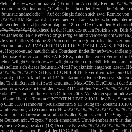
um. Mehr Infos: www.xandria.de.(5) Front Line Assembly Reunion#
hrem neuen Studioalbum „“Civilization““beendet. Bereits im Oktober e
uturistic andmelodic““. Auf der Single finden sich zwei Remixe von
EBM Radio.de dürfte einigen von Euch sicher schonals Internetra
e werden ab jetzt jedenSonntag um 18 h die DAC von den Radiomoder
##########Blackhead ist der Name des neuen Projekts von Dirk Sc
Jahres sollen die ersten Songs fertig seinund veröffentlicht werden.(
on Endless Booking & Promotion wurdegründlich aktualisiert und
erden nun auch ARMAGEDDONDILDOS, CYBER AXIS, JESUS
örprobenund natürlich alle Tourdaten findet Ihr aufwww.endless-pr
se Bruder von THE FAIR SEX, hatendlich einen Vertrieb für Deut
im TwilightVertrieb (www.twilight-vertrieb.de) erhältlich undsomit 
sollten sich dieses Industrial-Metal Projektnicht entgehen lassen. 
##############IN STRICT CONFIDENCE veröffentlichen am03.11.2
Insgesamt gut bestückt mit rund 13 Titel,darunter diverse Remixv
itelfinden sich auf zwei getrennten Maxi-CDs. DerClou an der Sach
n Kürzeunter www.instrictconfidence.com(11) Untoten News#######
and““ ist nun defintiv der 6.Oktober 2003. Wir sindgespannt mit was
and our. Hier die Termine:UNTOTEN LIVE 2.10.Halle / Easy Schorre 
p Club 8.10 Hannover / Musikzentrum 9.10 Stuttgart / Zollamt 10.10
untoten.com(12) Zeromancer News############################
harten Gitarrensoundsund kraftvollen Synthesizern. Die Single „“
ische Quintett mit „“Zzyzx““ noch einendrauf. Unverkennbar stark i
osphäre, die die Songsbesitzen.(13) Decence News###############
erreichte damitschon Platz 4 der DAC-Bullets. „“The first step““ h