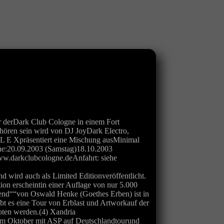
Dark Club Cologne in einem Fort
hören sein wird von DJ JoyDark Electro,
L E Xpräsentiert eine Mischung ausMinimal
ne:20.09.2003 (Samstag)18.10.2003
.darkclubcologne.deAnfahrt: siehe
rd auch als Limited Editionveröffentlicht.
on erscheintin einer Auflage von nur 5.000
d““von Oswald Henke (Goethes Erben) ist in
t es eine Tour von Erblast und Artworkauf der
oten werden.(4) Xandria
 Oktober mit ASP auf Deutschlandtourund