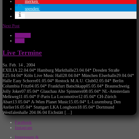
merken
spenden
Next Post
Konzerte
News
Live Termine
Sa. Feb. 14 , 2004
EXILIA 22.04.04* Hamburg Markthalle23.04.04* Dresden Straße
E25.04.04* Köln Live Music Hall28.04.04* München Elserhalle29.04.04*
Halle Easy Schorre01.05.04* Rostock M.A.U. Club02.05.04* Berlin
Columbia Fritz04.05.04* Frankfurt Batschkapp05.05.04* Braunschweig
Jolly Joker07.05.04* Glauchau Alte Spinnerei08.05.04* NL-Amsterdam
Melkweg11.05.04* F-Paris La Locomotive12.05.04* CH-Zürich
Abart13.05.04* A-Wien Planet Music15.05.04* L-Luxemburg Den
Atelier16.05.04* Stuttgart LKA Longhorn18.05.04* Dortmund
Westfalenhalle 204.06.04 Eichstätt […]
Facebook
Instagram
Impressum &