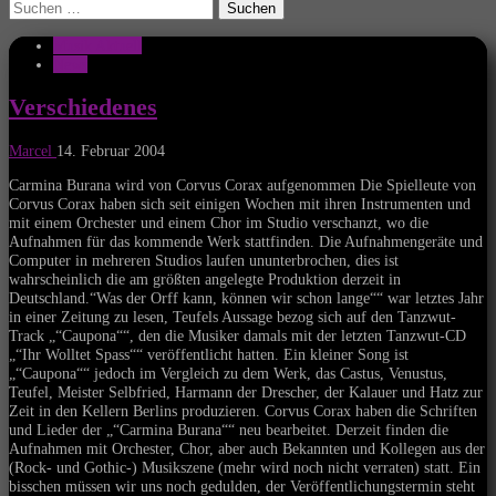
Suchen
nach:
Musik Aktuell
News
Verschiedenes
Marcel
14. Februar 2004
Carmina Burana wird von Corvus Corax aufgenommen Die Spielleute von
Corvus Corax haben sich seit einigen Wochen mit ihren Instrumenten und
mit einem Orchester und einem Chor im Studio verschanzt, wo die
Aufnahmen für das kommende Werk stattfinden. Die Aufnahmengeräte und
Computer in mehreren Studios laufen ununterbrochen, dies ist
wahrscheinlich die am größten angelegte Produktion derzeit in
Deutschland.“Was der Orff kann, können wir schon lange““ war letztes Jahr
in einer Zeitung zu lesen, Teufels Aussage bezog sich auf den Tanzwut-
Track „“Caupona““, den die Musiker damals mit der letzten Tanzwut-CD
„“Ihr Wolltet Spass““ veröffentlicht hatten. Ein kleiner Song ist
„“Caupona““ jedoch im Vergleich zu dem Werk, das Castus, Venustus,
Teufel, Meister Selbfried, Harmann der Drescher, der Kalauer und Hatz zur
Zeit in den Kellern Berlins produzieren. Corvus Corax haben die Schriften
und Lieder der „“Carmina Burana““ neu bearbeitet. Derzeit finden die
Aufnahmen mit Orchester, Chor, aber auch Bekannten und Kollegen aus der
(Rock- und Gothic-) Musikszene (mehr wird noch nicht verraten) statt. Ein
bisschen müssen wir uns noch gedulden, der Veröffentlichungstermin steht