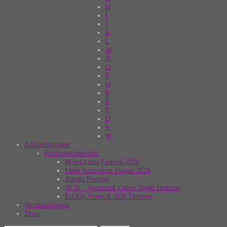
H
I
J
K
L
M
N
O
P
Q
R
S
T
U
V
W
Ankündigungen
Festivalvorberichte
M’era Luna Festival 2026
Unter Schwarzer Flagge 2024
Amphi Festival
NCN – Nocturnal Cultue Night Deutzen
E-Only Festival 2021 Deutzen
Veranstaltungen
Team