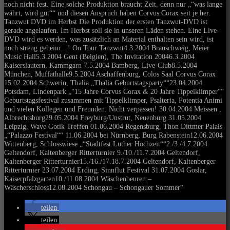
noch nicht fest. Eine solche Produktion braucht Zeit, denn nur „“was lange
währt, wird gut““ und diesen Anspruch haben Corvus Corax seit je her.
Tanzwut DVD im Herbst Die Produktion der ersten Tanzwut-DVD ist
gerade angelaufen. Im Herbst soll sie in unseren Läden stehen. Eine Live-
DVD wird es werden, was zusätzlich an Material enthalten sein wird, ist
noch streng geheim…! On Tour Tanzwut4.3.2004 Brauschweig, Meier
Music Hall5.3.2004 Gent (Belgien), The Invitation 20046.3.2004
Kaiserslautern, Kammgarn 7.5.2004 Bamberg, Live-Club8.5.2004
München, Muffathalle9.5.2004 Aschaffenburg, Colos Saal Corvus Corax
15.02.2004 Schwerin, Thalia „Thalia Geburtstagsparty““23.04.2004
Potsdam, Lindenpark „“15 Jahre Corvus Corax & 20 Jahre Tippelklimper““
Geburtstagsfestival zusammen mit Tippelklimper, Psalteria, Potentia Animi
und vielen Kollegen und Freunden. Nicht verpassen! 30.04.2004 Meissen ,
Albrechtsburg29.05.2004 Freyburg/Unstrut, Neuenburg 31.05.2004
Leipzig, Wave Gotik Treffen 01.06.2004 Regensburg, Thon Dittmer Palais
„“Palazzo Festival““ 11.06.2004 bei Nürnberg, Burg Rabenstein12.06.2004
Wittenberg, Schlosswiese „“Stadtfest Luther Hochzeit““2./3./4.7.2004
Geltendorf, Kaltenberger Ritterturnier 9./10./11.7.2004 Geltendorf,
Kaltenberger Ritterturnier15./16./17.18.7.2004 Geltendorf, Kaltenberger
Ritterturnier 23.07.2004 Erding, Sinnflut Festival 31.07.2004 Goslar,
Kaiserpfalzgarten10./11.08.2004 Wäschenbeuren –
Wäscherschloss12.08.2004 Schongau – Schongauer Sommer“
teilen
teilen