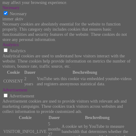
may affect your browsing experience.
Necessary
Necessary
immer aktiv
Necessary cookies are absolutely essential for the website to function
properly. This category only includes cookies that ensures basic
functionalities and security features of the website. These cookies do not
store any personal information.
Analytics
Analytics
Analytical cookies are used to understand how visitors interact with the
website. These cookies help provide information on metrics the number of
visitors, bounce rate, traffic source, etc.
Cookie
Dauer
Beschreibung
2
YouTube sets this cookie via embedded youtube-videos
CONSENT
years
and registers anonymous statistical data.
Advertisement
Advertisement
Advertisement cookies are used to provide visitors with relevant ads and
marketing campaigns. These cookies track visitors across websites and
collect information to provide customized ads.
Cookie
Dauer
Beschreibung
5
A cookie set by YouTube to measure
months
VISITOR_INFO1_LIVE
bandwidth that determines whether the
27