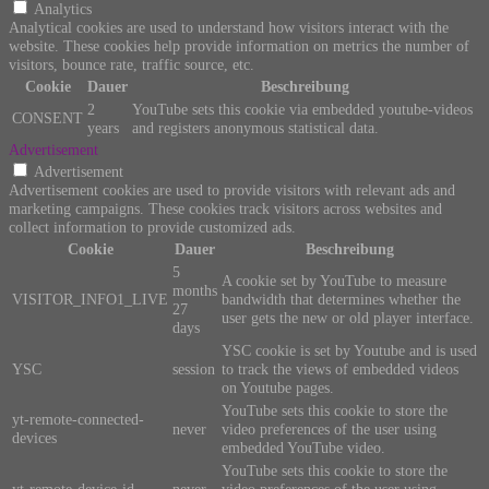
Analytics
Analytical cookies are used to understand how visitors interact with the
website. These cookies help provide information on metrics the number of
visitors, bounce rate, traffic source, etc.
Cookie
Dauer
Beschreibung
2
YouTube sets this cookie via embedded youtube-videos
CONSENT
years
and registers anonymous statistical data.
Advertisement
Advertisement
Advertisement cookies are used to provide visitors with relevant ads and
marketing campaigns. These cookies track visitors across websites and
collect information to provide customized ads.
Cookie
Dauer
Beschreibung
5
A cookie set by YouTube to measure
months
VISITOR_INFO1_LIVE
bandwidth that determines whether the
27
user gets the new or old player interface.
days
YSC cookie is set by Youtube and is used
YSC
session
to track the views of embedded videos
on Youtube pages.
YouTube sets this cookie to store the
yt-remote-connected-
never
video preferences of the user using
devices
embedded YouTube video.
YouTube sets this cookie to store the
yt-remote-device-id
never
video preferences of the user using