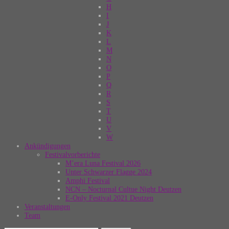
H
I
J
K
L
M
N
O
P
Q
R
S
T
U
V
W
Ankündigungen
Festivalvorberichte
M’era Luna Festival 2026
Unter Schwarzer Flagge 2024
Amphi Festival
NCN – Nocturnal Cultue Night Deutzen
E-Only Festival 2021 Deutzen
Veranstaltungen
Team