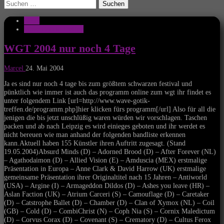
Suchen
nach:
News
Wave Gothic Treffen
WGT 2004 nur noch 4 Tage
Marcel
24. Mai 2004
Ja es sind nur noch 4 tage bis zum größtem schwarzen festival und
pünktlich wie immer ist auch das programm online zum wgt ihr findet es
unter folgendem Link [url=http://www.wave-gotik-
treffen.de/programm.php]hier klicken fürs programm[/url] Also für all die
jenigen die bis jetzt unschlüßig waren würden wir vorschlagen. Taschen
packen und ab nach Leipzig es wird einieges geboten und ihr werdet es
nicht bereuen wie man anhand der folgenden bandliste erkennen
kann.Aktuell haben 155 Künstler ihren Auftritt zugesagt. (Stand
19.05.2004)Absurd Minds (D) – Adorned Brood (D) – After Forever (NL)
– Agathodaimon (D) – Allied Vision (E) – Amduscia (MEX) erstmalige
Präsentation in Europa – Anne Clark & David Harrow (UK) erstmalige
gemeinsame Präsentation ihrer Originaltitel nach 15 Jahren – Antiworld
(USA) – Argine (I) – Armageddon Dildos (D) – Ashes you leave (HR) –
Aslan Faction (UK) – Atrium Carceri (S) – Camouflage (D) – Caretaker
(D) – Catstrophe Ballet (D) – Chamber (D) – Clan of Xymox (NL) – Coil
(GB) – Cold (D) – CombiChrist (N) – Coph Nia (S) – Cornix Maledictum
(D) – Corvus Corax (D) – Covenant (S) – Crematory (D) – Cultus Ferox