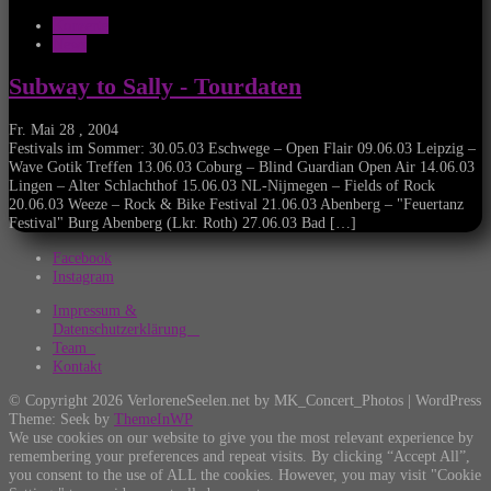
Konzerte
News
Subway to Sally - Tourdaten
Fr. Mai 28 , 2004
Festivals im Sommer: 30.05.03 Eschwege – Open Flair 09.06.03 Leipzig –
Wave Gotik Treffen 13.06.03 Coburg – Blind Guardian Open Air 14.06.03
Lingen – Alter Schlachthof 15.06.03 NL-Nijmegen – Fields of Rock
20.06.03 Weeze – Rock & Bike Festival 21.06.03 Abenberg – "Feuertanz
Festival" Burg Abenberg (Lkr. Roth) 27.06.03 Bad […]
Facebook
Instagram
Impressum &
Datenschutzerklärung
Team
Kontakt
© Copyright 2026 VerloreneSeelen.net by MK_Concert_Photos | WordPress
Theme: Seek by
ThemeInWP
We use cookies on our website to give you the most relevant experience by
remembering your preferences and repeat visits. By clicking “Accept All”,
you consent to the use of ALL the cookies. However, you may visit "Cookie