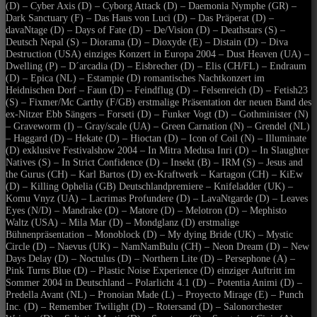
(D) – Cyber Axis (D) – Cyborg Attack (D) – Daemonia Nymphe (GR) –
Dark Sanctuary (F) – Das Haus von Luci (D) – Das Präperat (D) –
davaNtage (D) – Days of Fate (D) – De/Vision (D) – Deathstars (S) –
Deutsch Nepal (S) – Diorama (D) – Dioxyde (E) – Distain (D) – Diva
Destruction (USA) einziges Konzert in Europa 2004 – Dust Heaven (UA) –
Dwelling (P) – D´arcadia (D) – Eisbrecher (D) – Elis (CH/FL) – Endraum
(D) – Epica (NL) – Estampie (D) romantisches Nachtkonzert im
Heidnischen Dorf – Faun (D) – Feindflug (D) – Felsenreich (D) – Fetish23
(S) – Fixmer/Mc Carthy (F/GB) erstmalige Präsentation der neuen Band des
ex-Nitzer Ebb Sängers – Forseti (D) – Funker Vogt (D) – Gothminister (N)
– Graveworm (I) – Gray/scale (UA) – Green Carnation (N) – Grendel (NL)
– Haggard (D) – Hekate (D) – Hioctan (D) – Icon of Coil (N) – Illuminate
(D) exklusive Festivalshow 2004 – In Mitra Medusa Inri (D) – In Slaughter
Natives (S) – In Strict Confidence (D) – Insekt (B) – IRM (S) – Jesus and
the Gurus (CH) – Karl Bartos (D) ex-Kraftwerk – Kartagon (CH) – KiEw
(D) – Killing Ophelia (GB) Deutschlandpremiere – Knifeladder (UK) –
Komu Vnyz (UA) – Lacrimas Profundere (D) – LavaNtgarde (D) – Leaves
Eyes (N/D) – Mandrake (D) – Matore (D) – Melotron (D) – Mephisto
Waltz (USA) – Mila Mar (D) – Mondglanz (D) erstmalige
Bühnenpräsentation – Monoblock (D) – My dying Bride (UK) – Mystic
Circle (D) – Naevus (UK) – NamNamBulu (CH) – Neon Dream (D) – New
Days Delay (D) – Noctulus (D) – Northern Lite (D) – Persephone (A) –
Pink Turns Blue (D) – Plastic Noise Experience (D) einziger Auftritt im
Sommer 2004 in Deutschland – Polarlicht 4.1 (D) – Potentia Animi (D) –
Predella Avant (NL) – Pronoian Made (L) – Proyecto Mirage (E) – Punch
Inc. (D) – Remember Twilight (D) – Rotersand (D) – Salonorchester