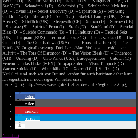
Weimar (D) – Saltatio Mortis (D) – Sanctum (S) – Sanguis et Cinis (A) –
Say Y (D) – Schandmaul (D) – Schelmish (D) – Schuldt feat. Myk Jung
(D) – Scivias (H) – Secret Discovery (D) – Sephiroth (S) – Sex Gang
Children (UK) – Shorai (E) – Siela (LT) – Skeletal Family (UK) – Skin
Area (S) – Skinflick (UK) – Sleepwalk (CH) – Soman (D) – Sorrow (UK)
– Spetsnaz (S) – Spiritual Front (I) – Staub (D) – Staubkind (D) – Stendal
Blast (D) – Suicide Commando (B) – T.H. Industry (D) – Tactical Sekt
(UK) – Tanquam (RUS) – Terminal Choice (D) – The Cascades (D) – The
Count (D) – The Crüxshadows (USA) – The House of Usher (D) – The
Klinik (B) Originalbesetzung: Dirk Ivens/Marc Verhaegen – exklusiver
Auftritt – The Tors Of Dartmoor (D) – The Vision Bleak (D) – Undergod
(CH) – Unheilig (D) – Unto Ashes (USA) Europapremiere – Untoten (D) –
Veneno para las Hadas (MEX) Europapremiere – Vivus Temporis (D) –
Warren Suicide (D) – Winterkälte (D) – Xotox (D) – [:SITD:] (D) –
Natürlich sind auch wir vor Ort und werden für euch berichten daher kann
ich eigentlich nur noch sagen.Wir sehen uns in
Leipzig[img=http://www.wave-gotik-treffen.de/Grafik/wgtbanner2.jpg]
teilen
teilen
merken
spenden
Next Post