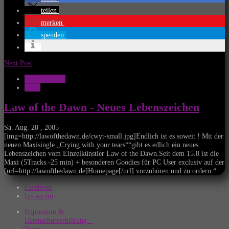
teilen
merken
spenden
Next Post
Musik Aktuell
News
Law of the Dawn - Neues Lebenszeichen
Sa. Aug. 20 , 2005
[img=http://lawofthedawn.de/cwyt-small.jpg]Endlich ist es soweit ! Mit der
neuen Maxisingle „Crying with your tears““gibt es edlich ein neues
Lebenszeichen vom Einzelkünstler Law of the Dawn.Seit dem 15.8 ist die
Maxi (5Tracks -25 min) + besonderen Goodies für PC User exclusiv auf der
[url=http://lawofthedawn.de]Homepage[/url] vorzuhören und zu ordern.“
Facebook
Instagram
Impressum &
Datenschutzerklärung
Team