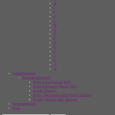
H
I
J
K
L
M
N
O
P
Q
R
S
T
U
V
W
Ankündigungen
Festivalvorberichte
M’era Luna Festival 2026
Unter Schwarzer Flagge 2024
Amphi Festival
NCN – Nocturnal Cultue Night Deutzen
E-Only Festival 2021 Deutzen
Veranstaltungen
Team