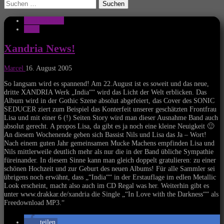
Suchen
nach:
Musik Aktuell
News
Xandria News!
Marcel
16. August 2005
So langsam wird es spannend! Am 22.August ist es soweit und das neue,
dritte XANDRIA Werk „India““ wird das Licht der Welt erblicken. Das
Album wird in der Gothic Szene absolut abgefeiert, das Cover des SONIC
SEDUCER ziert zum Beispiel das Konterfeit unserer geschätzten Frontfrau
Lisa und mit einer 6 (!) Seiten Story wird man dieser Ausnahme Band auch
absolut gerecht. A propos Lisa, da gibt es ja noch eine kleine Neuigkeit 🙂
An diesem Wochenende geben sich Bassist Nils und Lisa das Ja – Wort!
Nach einem guten Jahr gemeinsamen Mucke Machens empfinden Lisa und
Nils mittlerweile deutlich mehr als nur die in der Band übliche Sympathie
füreinander. In diesem Sinne kann man gleich doppelt gratulieren: zu einer
schönen Hochzeit und zur Geburt des neuen Albums! Für alle Sammler sei
übrigens noch erwähnt, dass „“India““ in der Erstauflage im edlen Metallic
Look erscheint, macht also auch im CD Regal was her. Weiterhin gibt es
unter www.drakkar.de/xandria die Single „“In Love with the Darkness““ als
Freedownload MP3.“
teilen