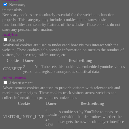
Necessary
immer aktiv
Necessary cookies are absolutely essential for the website to function
properly. This category only includes cookies that ensures basic
functionalities and security features of the website. These cookies do not
store any personal information.
Analytics
Analytics
Analytical cookies are used to understand how visitors interact with the
website. These cookies help provide information on metrics the number of
visitors, bounce rate, traffic source, etc.
Cookie
Dauer
Beschreibung
2
YouTube sets this cookie via embedded youtube-videos
CONSENT
years
and registers anonymous statistical data.
Advertisement
Advertisement
Advertisement cookies are used to provide visitors with relevant ads and
marketing campaigns. These cookies track visitors across websites and
collect information to provide customized ads.
Cookie
Dauer
Beschreibung
5
A cookie set by YouTube to measure
months
VISITOR_INFO1_LIVE
bandwidth that determines whether the
27
user gets the new or old player interface.
days