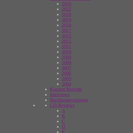
2025
2022
2020
2019
2018
2017
2015
2012
2011
2010
2009
2008
2007
2006
2005
2004
Konzert Berichte
Interviews
Buchbesprechungen
CD-Reviews
A
B
C
D
E