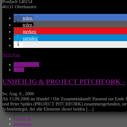
Postfach 140154
46131 Oberhausen
teilen
teilen
merken
spenden
Next Post
Musik Aktuell
News
UNHEILIG & PROJECT PITCHFORK - „
So. Aug. 6 , 2006
Ab 15.09.2006 im Handel ! Die Zusammenkunft! Passend zur Ende S
und Peter Spilles (PROJECT PITCHFORK) zusammengefunden, um ihrem
Schmelztiegel, der alle Elemente dieser beiden […]
Facebook
Instagram