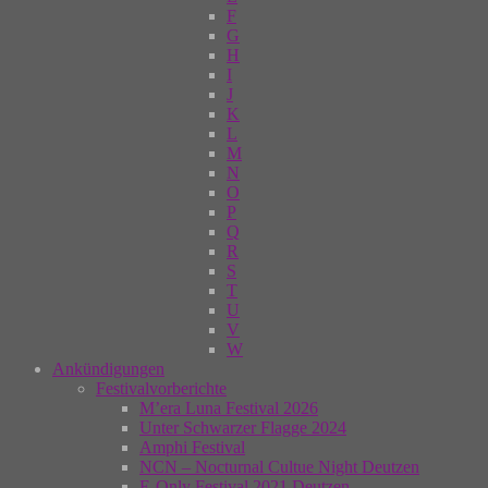
F
G
H
I
J
K
L
M
N
O
P
Q
R
S
T
U
V
W
Ankündigungen
Festivalvorberichte
M’era Luna Festival 2026
Unter Schwarzer Flagge 2024
Amphi Festival
NCN – Nocturnal Cultue Night Deutzen
E-Only Festival 2021 Deutzen