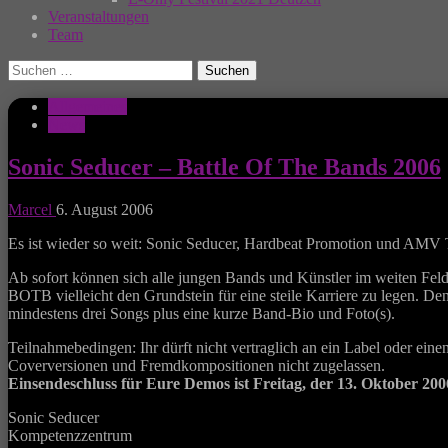
Veranstaltungen
Team
Suchen
nach:
Allgemeines
News
Sonic Seducer – Battle Of The Bands 2006
Marcel
6. August 2006
Es ist wieder so weit: Sonic Seducer, Hardbeat Promotion und AMV
Ab sofort können sich alle jungen Bands und Künstler im weiten Fel
BOTB vielleicht den Grundstein für eine steile Karriere zu legen.
mindestens drei Songs plus eine kurze Band-Bio und Foto(s).
Teilnahmebedingen: Ihr dürft nicht vertraglich an ein Label oder ei
Coverversionen und Fremdkompositionen nicht zugelassen.
Einsendeschluss für Eure Demos ist Freitag, der 13. Oktober 200
Sonic Seducer
Kompetenzzentrum