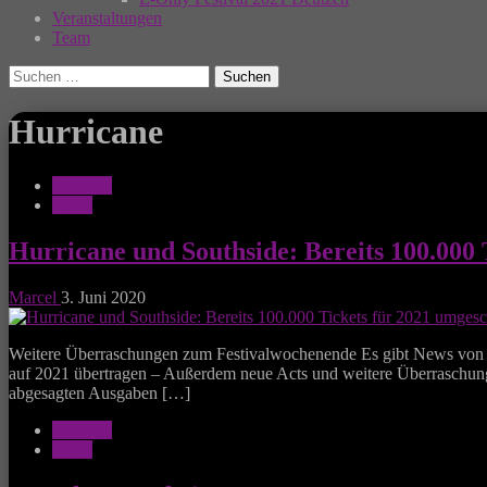
Veranstaltungen
Team
Suchen
nach:
Hurricane
Festivals
News
Hurricane und Southside: Bereits 100.000
Marcel
3. Juni 2020
Weitere Überraschungen zum Festivalwochenende Es gibt News von FK
auf 2021 übertragen – Außerdem neue Acts und weitere Überraschu
abgesagten Ausgaben […]
Festivals
News