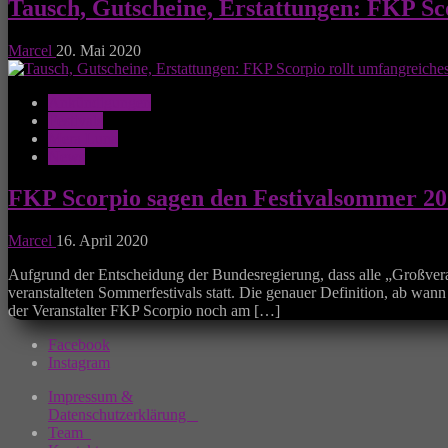
Tausch, Gutscheine, Erstattungen: FKP Sc
Marcel
20. Mai 2020
Ankündigungen
Festivals
Mera Luna
News
FKP Scorpio sagen den Festivalsommer 2020
Marcel
16. April 2020
Aufgrund der Entscheidung der Bundesregierung, dass alle „Großveran
veranstalteten Sommerfestivals statt. Die genauer Definition, ab wan
der Veranstalter FKP Scorpio noch am […]
Facebook
Instagram
Impressum &
Datenschutzerklärung
Team