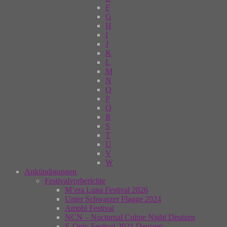
F
G
H
I
J
K
L
M
N
O
P
Q
R
S
T
U
V
W
Ankündigungen
Festivalvorberichte
M’era Luna Festival 2026
Unter Schwarzer Flagge 2024
Amphi Festival
NCN – Nocturnal Cultue Night Deutzen
E-Only Festival 2021 Deutzen