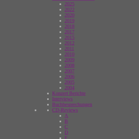
2025
2022
2020
2019
2018
2017
2015
2012
2011
2010
2009
2008
2007
2006
2005
2004
Konzert Berichte
Interviews
Buchbesprechungen
CD-Reviews
A
B
C
D
E