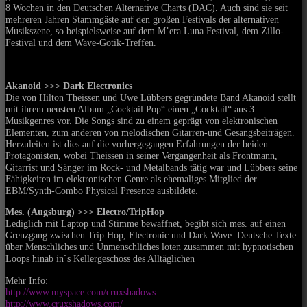
8 Wochen in den Deutschen Alternative Charts (DAC). Auch sind sie seit
mehreren Jahren Stammgäste auf den großen Festivals der alternativen
Musikszene, so beispielsweise auf dem M’era Luna Festival, dem Zillo-
Festival und dem Wave-Gotik-Treffen.
Akanoid >>> Dark Electronics
Die von Hilton Theissen und Uwe Lübbers gegründete Band Akanoid stellt
mit ihrem neusten Album „Cocktail Pop“ einen „Cocktail“ aus 3
Musikgenres vor. Die Songs sind zu einem geprägt von elektronischen
Elementen, zum anderen von melodischen Gitarren-und Gesangsbeiträgen.
Herzuleiten ist dies auf die vorhergegangen Erfahrungen der beiden
Protagonisten, wobei Theissen in seiner Vergangenheit als Frontmann,
Gitarrist und Sänger im Rock- und Metalbands tätig war und Lübbers seine
Fähigkeiten im elektronischen Genre als ehemaliges Mitglied der
EBM/Synth-Combo Physical Presence ausbildete.
Mes. (Augsburg) >>> Electro/TripHop
Lediglich mit Laptop und Stimme bewaffnet, begibt sich mes. auf einen
Grenzgang zwischen Trip Hop, Electronic und Dark Wave. Deutsche Texte
über Menschliches und Unmenschliches loten zusammen mit hypnotischen
Loops hinab in`s Kellergeschoss des Alltäglichen
Mehr Info:
http://www.myspace.com/cruxshadows
http://www.cruxshadows.com/