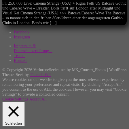
Fr. 25.07.08 Live: Cinema Strange (USA) + Rigna Folk US Batcave Gothic
und Cabaret Wave – Dresden Dolls trifft auf London after Midnight und
Visual Kei Cinema Strange (USA) >>> Batcave/Cabaret Wave The Batcave
– so nannte sich in den frühen 80er-Jahren einer der angesagtesten Gothic-
Clubs in London. Bands wie […]
Facebook
Instagram
Impressum &
Datenschutzerklärung
Team
Kontakt
© Copyright 2026 VerloreneSeelen.net by MK_Concert_Photos | WordPress
Theme: Seek by
ThemeInWP
We use cookies on our website to give you the most relevant experience by
remembering your preferences and repeat visits. By clicking “Accept All”,
you consent to the use of ALL the cookies. However, you may visit "Cookie
Settings" to provide a controlled consent.
Cookie Settings
Accept All
Schließen