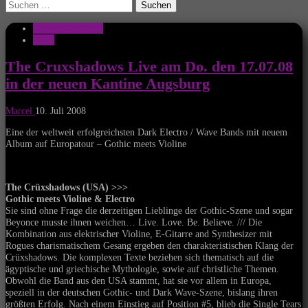
Suchen
nach:
Kantine Augsburg
News
The Cruxshadows Live am Do. den 17.07.08
in der neuen Kantine Augsburg
Marcel
10. Juli 2008
Eine der weltweit erfolgreichsten Dark Electro / Wave Bands mit neuem
Album auf Europatour – Gothic meets Violine
The Crüxshadows (USA) >>>
Gothic meets Violine & Electro
Sie sind ohne Frage die derzeitigen Lieblinge der Gothic-Szene und sogar
Beyonce musste ihnen weichen… Live. Love. Be. Believe. /// Die
Kombination aus elektrischer Violine, E-Gitarre and Synthesizer mit
Rogues charismatischem Gesang ergeben den charakteristischen Klang der
Crüxshadows. Die komplexen Texte beziehen sich thematisch auf die
ägyptische und griechische Mythologie, sowie auf christliche Themen.
Obwohl die Band aus den USA stammt, hat sie vor allem in Europa,
speziell in der deutschen Gothic- und Dark Wave-Szene, bislang ihren
größten Erfolg. Nach einem Einstieg auf Position #5, blieb die Single Tears