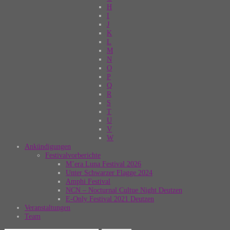
H
I
J
K
L
M
N
O
P
Q
R
S
T
U
V
W
Ankündigungen
Festivalvorberichte
M’era Luna Festival 2026
Unter Schwarzer Flagge 2024
Amphi Festival
NCN – Nocturnal Cultue Night Deutzen
E-Only Festival 2021 Deutzen
Veranstaltungen
Team