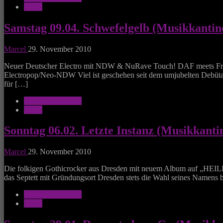
News
Samstag 09.04. Schwefelgelb (Musikkantin
Marcel
29. November 2010
Neuer Deutscher Electro mit NDW & NuRave Touch! DAF meets Frit
Electropop/Neo-NDW Viel ist geschehen seit dem umjubelten Debüta
für […]
Kantine Augsburg
News
Sonntag 06.02. Letzte Instanz (Musikkant
Marcel
29. November 2010
Die folkigen Gothicrocker aus Dresden mit neuem Album auf „HEILIG
das Septett mit Gründungsort Dresden stets die Wahl seines Namens b
Kantine Augsburg
News