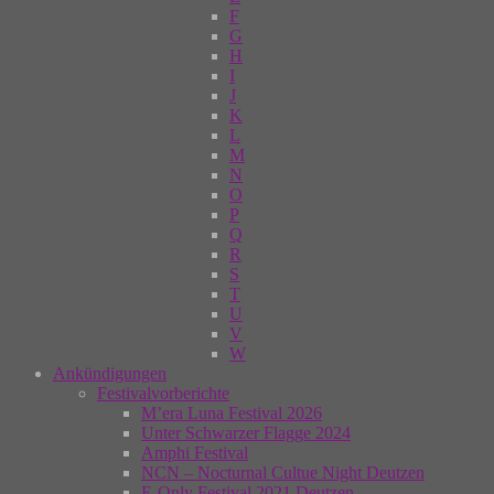
F
G
H
I
J
K
L
M
N
O
P
Q
R
S
T
U
V
W
Ankündigungen
Festivalvorberichte
M’era Luna Festival 2026
Unter Schwarzer Flagge 2024
Amphi Festival
NCN – Nocturnal Cultue Night Deutzen
E-Only Festival 2021 Deutzen