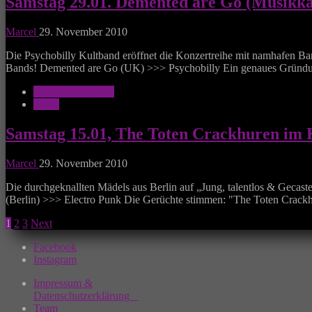
Samstag 29.01. Demented are Go (Musikka
Marcel
29. November 2010
Die Psychobilly Kultband eröffnet die Konzertreihe mit namhafen B
Bands! Demented are Go (UK) >>> Psychobilly Ein genaues Gründungs
Kantine Augsburg
News
Samstag 15.01, The Toten Crackhuren im
Marcel
29. November 2010
Die durchgeknallten Mädels aus Berlin auf „Jung, talentlos & Gecas
(Berlin) >>> Electro Punk Die Gerüchte stimmen: "The Toten Crack
Seitennummerierung
1
2
3
Next
der
Facebook
Instagram
Beiträge
Impressum &
Datenschutzerklärung
Team