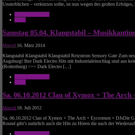
Unsterblichen – verkürzen sollte, ist nun wegen des großen Erfolges,
Kantine Augsburg
News
Samstag 05.04. Klangstabil – Musikkantin
Marcel
16. März 2014
Klangstabil Klangstabil Klangstabil Reizstrom Sensory Gate Zum 
Augsburg! Ihre Dark Electro Hits mit Industrialeinschlag sind aus 
(Rottenburg) >>> Dark Electro […]
Kantine Augsburg
News
Sa. 06.10.2012 Clan of Xymox + The Arch
Marcel
18. Juli 2012
Sa. 06.10.2012 Clan of Xymox + The Arch + Eycromon + DJsDie Gi
Round gibt’s natürlich auch die Hits zu Hören die nach der Wiedera
Kantine Augsburg