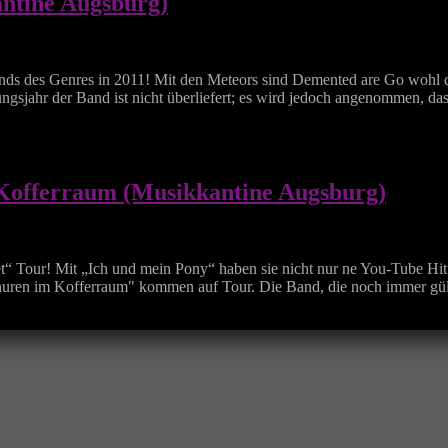
ntine Augsburg)
ands des Genres in 2011! Mit den Meteors sind Demented are Go wohl 
jahr der Band ist nicht überliefert; es wird jedoch angenommen, das
 Kofferraum (Musikkantine Augsburg)
tet“ Tour! Mit „Ich und mein Pony“ haben sie nicht nur ne You-Tube H
huren im Kofferraum" kommen auf Tour. Die Band, die noch immer gü