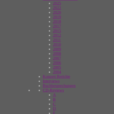
2025
2022
2020
2019
2018
2017
2015
2012
2011
2010
2009
2008
2007
2006
2005
2004
Konzert Berichte
Interviews
Buchbesprechungen
CD-Reviews
A
B
C
D
E