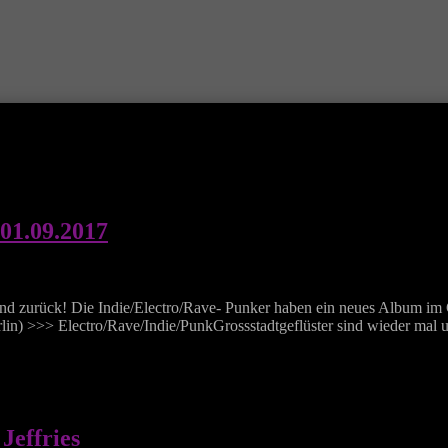
01.09.2017
r sind zurück! Die Indie/Electro/Rave- Punker haben ein neues Album 
n) >>> Electro/Rave/Indie/PunkGrossstadtgeflüster sind wieder mal un
Jeffries