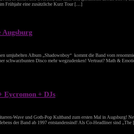
 im Frühjahr eine zusätzliche Kurz Tour […]
e Augsburg
neuen umjubelten Album „Shadownboy“ kommt die Band vom renommier
keiner schwarzbunten Disco mehr wegzudenken! Vertraut? Math & Emotio
 + Eycromon + DJs
tarren-Wave und Goth-Pop Kultband zum ersten Mal in Augsburg! Ne
uflebens der Band ab 1997 entstandensind! Als Co-Headliner sind „The