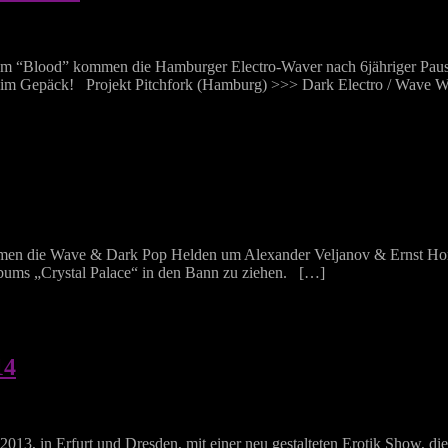
um “Blood” kommen die Hamburger Electro-Waver nach 6jähriger Paus
mit im Gepäck! Projekt Pitchfork (Hamburg) >>> Dark Electro / Wave
men die Wave & Dark Pop Helden um Alexander Veljanov & Ernst Hor
lbums „Crystal Palace“ in den Bann zu ziehen. […]
14
3, in Erfurt und Dresden, mit einer neu gestalteten Erotik Show, di