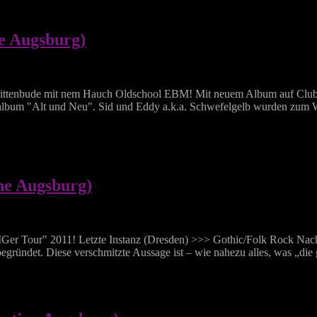
e Augsburg)
tenbude mit nem Hauch Oldschool EBM! Mit neuem Album auf Clubto
lbum "Alt und Neu". Sid und Eddy a.k.a. Schwefelgelb wurden zum Wi
ine Augsburg)
er Tour" 2011! Letzte Instanz (Dresden) >>> Gothic/Folk Rock Nach 
egründet. Diese verschmitzte Aussage ist – wie nahezu alles, was „die