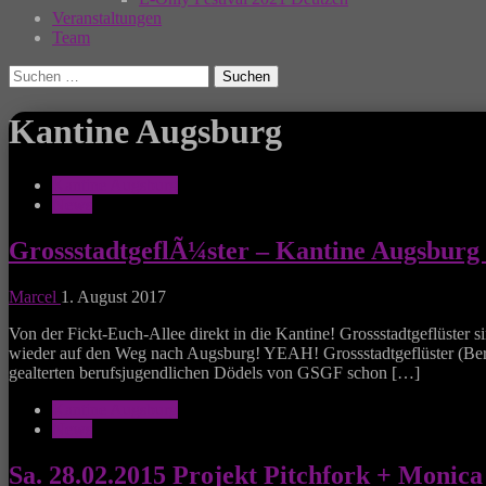
Veranstaltungen
Team
Suchen
nach:
Kantine Augsburg
Kantine Augsburg
News
GrossstadtgeflÃ¼ster – Kantine Augsburg 
Marcel
1. August 2017
Von der Fickt-Euch-Allee direkt in die Kantine! Grossstadtgeflüste
wieder auf den Weg nach Augsburg! YEAH! Grossstadtgeflüster (Berli
gealterten berufsjugendlichen Dödels von GSGF schon […]
Kantine Augsburg
News
Sa. 28.02.2015 Projekt Pitchfork + Monica 