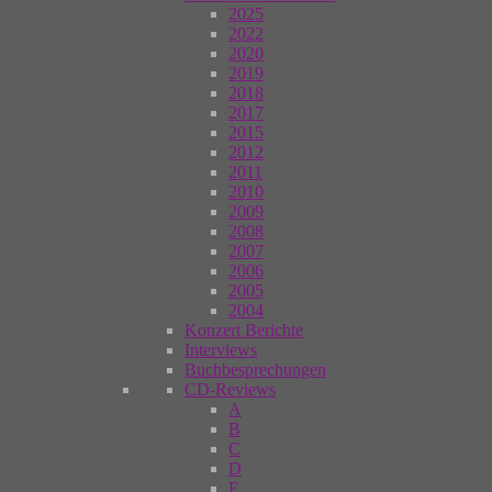
2025
2022
2020
2019
2018
2017
2015
2012
2011
2010
2009
2008
2007
2006
2005
2004
Konzert Berichte
Interviews
Buchbesprechungen
CD-Reviews
A
B
C
D
E