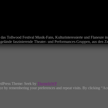
as Tollwood Festival Musik-Fans, Kulturinteressierte und Flaneure in
algelände faszinierende Theater- und Performances-Gruppen, aus den Z
rdPress Theme: Seek by
ThemeInWP
ce by remembering your preferences and repeat visits. By clicking “Ac