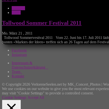
Festivals
News
Tollwood Sommer Festival 2011
Mo. März 21 , 2011
Tollwood Sommervestival 2011 Vom 22. Juni bis 17. Juli 2011 lädt d
bunten »Marktes der Ideen« treffen sich an 26 Tagen auf dem Festiv
Facebook
Instagram
Impressum &
Datenschutzerklärung
Team
Kontakt
© Copyright 2026 VerloreneSeelen.net by MK_Concert_Photos | Wo
We use cookies on our website to give you the most relevant experien
may visit "Cookie Settings" to provide a controlled consent.
Cookie Settings
Accept All