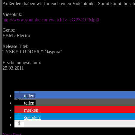
Außerdem haben wir für euch einen Videiotrailer. Somit könnt ihr sc
Videolink:
http://www.youtube.com/watch?v=cGPSJOFMpj0
Genre:
EBM / Electro
Release-Titel:
TYSKE LUDDER "Diaspora"
Erscheinungsdatum:
25.03.2011
teilen
teilen
merken
spenden
Next Post