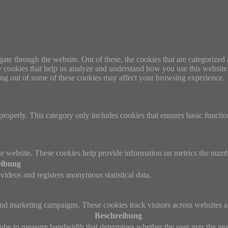
e through the website. Out of these, the cookies that are categorized a
rty cookies that help us analyze and understand how you use this websit
ting out of some of these cookies may affect your browsing experience.
properly. This category only includes cookies that ensures basic functio
e website. These cookies help provide information on metrics the number 
eibung
ideos and registers anonymous statistical data.
and marketing campaigns. These cookies track visitors across websites a
Beschreibung
be to measure bandwidth that determines whether the user gets the new 