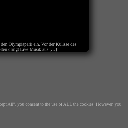
 den Olympiapark ein. Vor der Kulisse des
elten dringt Live-Musik aus […]
cept All”, you consent to the use of ALL the cookies. However, you