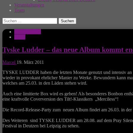
Veranstaltungen
Team
Suchen
nach:
Musik Aktuell
News
Tyske Ludder – das neue Album kommt en
Marcel
19. März 2011
TYSKE LUDDER haben die letzten Monate genutzt und intensiv an ne
wieder in provokant ehrlicher Manier zu Werke. Bewundern kann m
welches am 25.03. in den Läden stehen wird.
Auch eine limitierte Box wird es geben! Als besonderes Bonbon enthäl
eine kraftvolle Coverversion des Tilt!-Klassikers „Merciless“!
Die Record-Release-Party zum neuen Album findet am 26.03. in der We
Des Weiteren sind TYSKE LUDDER am 28.08. auf dem Pray Silence
Festival in Deutzen bei Leipzig zu sehen.