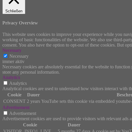
Schließen
Privacy Overview
This website uses cookies to improve your experience while you navigat
working of basic functionalities of the website. We also use third-pa
consent. You also have the option to opt-out of these cookies. But op
Necessary
Necessary
immer aktiv
Necessary cookies are absolutely essential for the website to function 
store any personal information.
Analytics
Analytics
Analytical cookies are used to understand how visitors interact with th
Cookie
Dauer
Beschr
CONSENT
2 years
YouTube sets this cookie via embedded youtube-v
Advertisement
Advertisement
Advertisement cookies are used to provide visitors with relevant ads 
Cookie
Dauer
VISITOR_INFO1_LIVE
5 months 27 days
A cookie set by YouTu