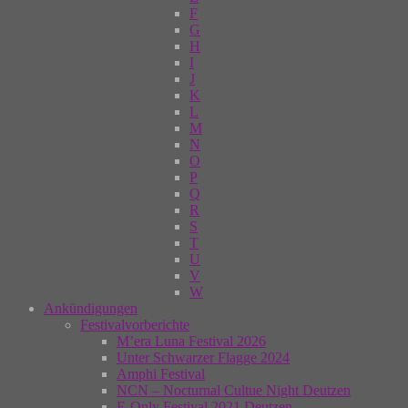
F
G
H
I
J
K
L
M
N
O
P
Q
R
S
T
U
V
W
Ankündigungen
Festivalvorberichte
M’era Luna Festival 2026
Unter Schwarzer Flagge 2024
Amphi Festival
NCN – Nocturnal Cultue Night Deutzen
E-Only Festival 2021 Deutzen